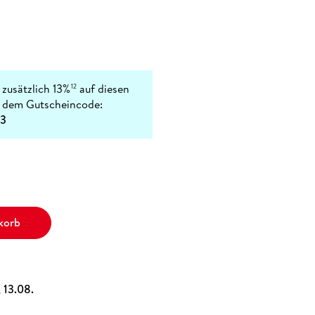
 zusätzlich 13%
auf diesen
12
t dem Gutscheincode:
3
korb
, 13.08.