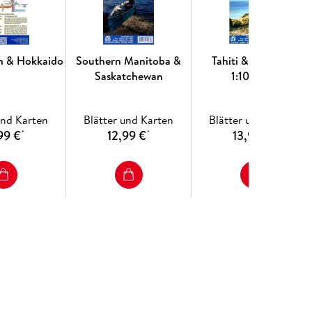
h & Hokkaido
Southern Manitoba &
Tahiti & Polynesia
Saskatchewan
1:100000
und Karten
Blätter und Karten
Blätter und Karten
99 €
12,99 €
13,99 €
*
*
*