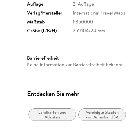
Auflage
2. Auflage
Verlag/Hersteller
International Travel Maps
Maßstab
1:850000
Größe (L/B/H)
251/104/24 mm
Herstelleradresse
ITMB Publishing LTD, 12300 
RICHMOND, linhdang@itm
Barrierefreiheit
Keine Information zur Barrierefreiheit bekannt
Entdecken Sie mehr
Landkarten und
Vereinigte Staaten
Atlanten
von Amerika, USA