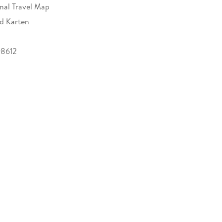
onal Travel Map
nd Karten
98612