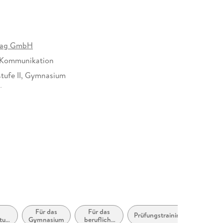
rlag GmbH
 Kommunikation
tufe II, Gymnasium
11 mm
e
Für das
Für das
Prüfungstrainingsmaterial
tufe
Gymnasium
berufliche