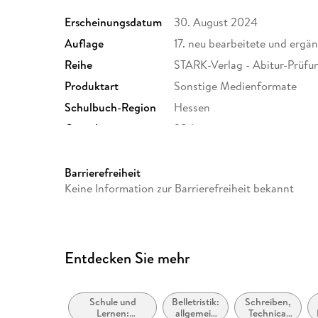
Erscheinungsdatum
30. August 2024
Auflage
17. neu bearbeitete und ergä
Reihe
STARK-Verlag - Abitur-Prüfu
Produktart
Sonstige Medienformate
Schulbuch-Region
Hessen
Gewicht
284 g
ISBN
9783849060756
Barrierefreiheit
Keine Information zur Barrierefreiheit bekannt
Entdecken Sie mehr
Schule und
Belletristik:
Schreiben,
Lernen:
allgemein
Technical