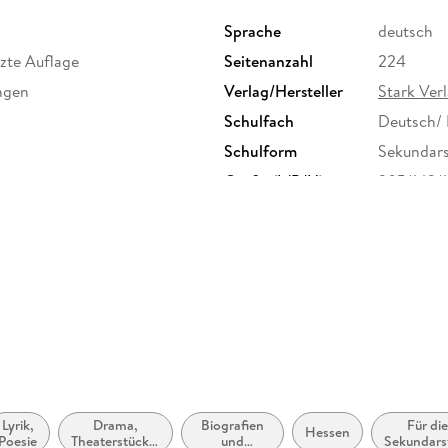
Sprache
deutsch
nzte Auflage
Seitenanzahl
224
ngen
Verlag/Hersteller
Stark Ve
Schulfach
Deutsch/
Schulform
Sekundars
Größe (L/B/H)
205/142/
Lyrik,
Drama,
Biografien
Für di
Hessen
Poesie
Theaterstücke,
und
Sekundars