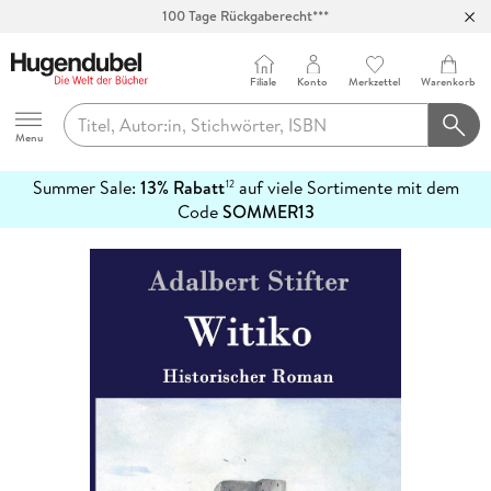
100 Tage Rückgaberecht***
Abholung in über 100 Filialen
Filiale
Konto
Merkzettel
Warenkorb
Hugendubel
Menu
Summer Sale:
13% Rabatt
auf viele Sortimente mit dem
12
mehr
Code
SOMMER13
erfahren