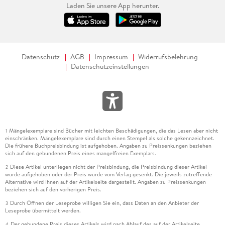
Laden Sie unsere App herunter.
Datenschutz
AGB
Impressum
Widerrufsbelehrung
Datenschutzeinstellungen
Mängelexemplare sind Bücher mit leichten Beschädigungen, die das Lesen aber nicht
1
einschränken. Mängelexemplare sind durch einen Stempel als solche gekennzeichnet.
Die frühere Buchpreisbindung ist aufgehoben. Angaben zu Preissenkungen beziehen
sich auf den gebundenen Preis eines mangelfreien Exemplars.
Diese Artikel unterliegen nicht der Preisbindung, die Preisbindung dieser Artikel
2
wurde aufgehoben oder der Preis wurde vom Verlag gesenkt. Die jeweils zutreffende
Alternative wird Ihnen auf der Artikelseite dargestellt. Angaben zu Preissenkungen
beziehen sich auf den vorherigen Preis.
Durch Öffnen der Leseprobe willigen Sie ein, dass Daten an den Anbieter der
3
Leseprobe übermittelt werden.
Der gebundene Preis dieses Artikels wird nach Ablauf des auf der Artikelseite
4