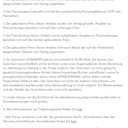
dargestellten Datums vom Verlag angehoben.
Der Preisvergleich bezieht sich auf die unverbindliche Preisempfehlung (UVP) des
5
Herstellers.
Der gebundene Preis dieses Artikels wurde vom Verlag gesenkt. Angaben zu
6
Preissenkungen beziehen sich auf den vorherigen Preis.
Die Preisbindung dieses Artikels wurde aufgehoben. Angaben zu Preissenkungen
7
beziehen sich auf den letzten gebundenen Preis.
Der gebundene Preis dieses Artikels wird nach Ablauf des auf der Artikelseite
8
dargestellten Datums vom Verlag angehoben.
Ihr Gutschein SOMMER13 gilt bis einschließlich 10.08.2026. Sie können den
12
Gutschein ausschließlich online einlösen unter www.hugendubel.de. Keine Bestellung
zur Abholung mit Zahlung in der Filiale möglich. Der Gutschein ist nicht gültig für
gesetzlich preisgebundene Artikel (deutschsprachige Bücher und eBooks) sowie für
preisgebundene Kalender, tolino shine (4016621130466), tolino select und das
Hugendubel Hörbuch Abo. Der Gutschein ist nicht mit anderen Gutscheinen und
Geschenkkarten kombinierbar. Eine Barauszahlung ist nicht möglich. Ein Weiterverkauf
und der Handel des Gutscheincodes sind nicht gestattet.
Leider können wir die Echtheit der Kundenbewertung aufgrund der großen Zahl an
15
Einzelbewertungen nicht prüfen.
Alle Informationen zur Tiefpreisgarantie finden Sie
hier
16
Alle Preise verstehen sich inkl. der gesetzlichen MwSt. Informationen über den
*
Versand und anfallende Versandkosten finden Sie
hier