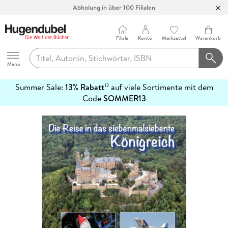
Abholung in über 100 Filialen
Filiale
Konto
Merkzettel
Warenkorb
Hugendubel
Menu
Summer Sale:
13% Rabatt
auf viele Sortimente mit dem
12
mehr
Code
SOMMER13
erfahren