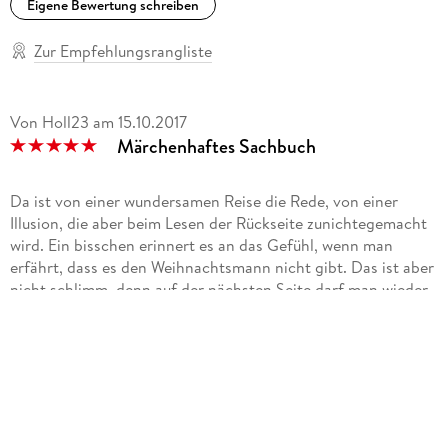
Eigene Bewertung schreiben
Zur Empfehlungsrangliste
Von Holl23
am
15.10.2017
Märchenhaftes Sachbuch
Da ist von einer wundersamen Reise die Rede, von einer
Illusion, die aber beim Lesen der Rückseite zunichtegemacht
wird. Ein bisschen erinnert es an das Gefühl, wenn man
erfährt, dass es den Weihnachtsmann nicht gibt. Das ist aber
nicht schlimm, denn auf der nächsten Seite darf man wieder
in die Welt der Prinzessinnen, Zwerge und Elfen eintauchen.
Bis zu jenem Moment, in dem man umblättert....
Am Ende freut sich der Leser beiderlei Geschlechts nicht nur
über die erfolgreiche Heimkehr der Helden und den
märchenhaften Sieg des Guten, sondern stellt das Buch mit
dem Bewusstsein ins Bücherregal, etwas klüger geworden zu