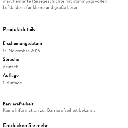
märchenhafte Reisegeschichte mit stimmungsvollen
Luftbildern für kleine und große Leser.
Produktdetails
Erscheinungsdatum
17. November 2016
Sprache
deutsch
Auflage
1. Auflage
Seitenanzahl
104
Barrierefreiheit
Altersempfehlung
Keine Information zur Barrierefreiheit bekannt
von 8 bis 12 Jahren
Autor/Autorin
Entdecken Sie mehr