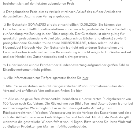
beziehen sich auf den letzten gebundenen Preis.
Der gebundene Preis dieses Artikels wird nach Ablauf des auf der Artikelseite
8
dargestellten Datums vom Verlag angehoben.
Ihr Gutschein SOMMER13 gilt bis einschließlich 10.08.2026. Sie können den
12
Gutschein ausschließlich online einlösen unter www.hugendubel.de. Keine Bestellung
zur Abholung mit Zahlung in der Filiale möglich. Der Gutschein ist nicht gültig für
gesetzlich preisgebundene Artikel (deutschsprachige Bücher und eBooks) sowie für
preisgebundene Kalender, tolino shine (4016621130466), tolino select und das
Hugendubel Hörbuch Abo. Der Gutschein ist nicht mit anderen Gutscheinen und
Geschenkkarten kombinierbar. Eine Barauszahlung ist nicht möglich. Ein Weiterverkauf
und der Handel des Gutscheincodes sind nicht gestattet.
Leider können wir die Echtheit der Kundenbewertung aufgrund der großen Zahl an
15
Einzelbewertungen nicht prüfen.
Alle Informationen zur Tiefpreisgarantie finden Sie
hier
16
Alle Preise verstehen sich inkl. der gesetzlichen MwSt. Informationen über den
*
Versand und anfallende Versandkosten finden Sie
hier
Alle online gekauften Versandartikel beinhalten ein erweitertes Rückgaberecht von
***
100 Tagen nach Kaufdatum. Die Rücknahme von Bild-, Ton- und Datenträgern ist nur bei
noch versiegelter Ware möglich. Für in der Filiale gekaufte Artikel gilt ein
Rückgaberecht von 4 Wochen. Voraussetzung ist die Vorlage des Kassenbons und dass
sich der Artikel in wiederverkaufsfähigem Zustand befindet. Für digitale Produkte gilt
weiterhin die gesetzliche Widerrufsfrist von 14 Tagen. Bitte senden Sie Ihren Widerruf
zu digitalen Produkten per Mail an info@hugendubel.de.