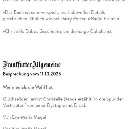
geworden. Im Herbst 2025 erschien der neue Roman von
»Das Buch ist sehr verspielt, mit liebevollen Details
Christelle Dabos,
geschrieben, ähnlich wie bei Harry Potter. « Radio Bremen
Die Spur der Vertrauten
»Christelle Dabos Geschichte um die junge Ophelia ist
meisterlich. « Deutschlandfunk Kultur
, im Rotfuchs Verlag.
»Fabelhaft geschrieben, überbordend einfallsreich und voller
Witz. « Die Presse
Amelie Thoma studierte Romanistik und
Kulturwissenschaften in Berlin und arbeitete als Lektorin, ehe
»
Das Gedächtnis von Babel
toppt sogar die Vorgängerbände . .
Besprechung vom 11.10.2025
sie die Übersetzerlaufbahn einschlug. Sie übertrug u. a. Marc
. Definitiv ein Juwel, das alles zu überstrahlen vermag . . . «
Levy, Joël Dicker und Leïla Slimani ins Deutsche.
Susann Fleischer, literaturmarkt. info
Wer niemals die Wahl hat
»Der
Spiegelreisenden
kann man nur eins: komplett verfallen! «
Glückseliger Terror: Christelle Dabos erzählt "In die Spur der
denglers-buchkritik. de
Vertrauten" von einer Dystopie mit Druck
»Christelle Dabos hat eine Welt erschaffen, die
Von Eva-Maria Magel
geheimnisvoll, tragisch und mystisch ist, sie lockt und
verführt, zieht einen in ihren Bann, man kommt
Von Eva-Maria Magel