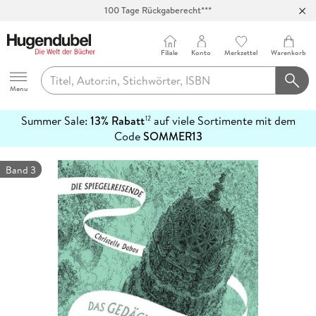
100 Tage Rückgaberecht***
Abholung in über 100 Filialen
Filiale
Konto
Merkzettel
Warenkorb
Hugendubel
Menu
Summer Sale:
13% Rabatt
auf viele Sortimente mit dem
12
mehr
Code
SOMMER13
erfahren
Band 3