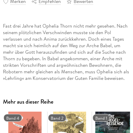
Merken
Empfehlen
Bewerten
Fast drei Jahre hat Ophelia Thorn nicht mehr gesehen. Nach
seinem plötzlichen Verschwinden musste sie den Pol
verlassen und nach Anima zurückkehren. Doch eines Tages
macht sie sich heimlich auf den Weg zur Arche Babel, um
mehr über Gott herauszufinden und sich auf die Suche nach
Thorn zu begeben. In Babel angekommen, einer Arche mit
strikten Vorschriften und argwöhnischen Bewohnern, die
Robotern mehr gleichen als Menschen, muss Ophelia sich als
»Lehrling« am Konservatorium der Guten Familie beweisen.
Als in dem Secretarium der Arche eine Zensorin tot
aufgefunden wird, die kurz vor ihrem Tod die Werke eines
Kinderbuchautors verbrannt hat, erkennt Ophelia
Mehr aus dieser Reihe
fassungslos, wie sehr sie selbst in diese tödliche Geschichte
verstrickt ist.
Band 4
Band 2
Band 1
Auf einer Arche, die aus tausend Inseln besteht, und wo
Menschen mechanisch absurden Gesetzen folgen, muss sich