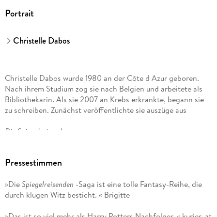
Portrait
Christelle Dabos
Christelle Dabos wurde 1980 an der Côte d Azur geboren.
Nach ihrem Studium zog sie nach Belgien und arbeitete als
Bibliothekarin. Als sie 2007 an Krebs erkrankte, begann sie
zu schreiben. Zunächst veröffentlichte sie auszüge aus
Die Spiegelreisende
im Internet. Nachdem sie den Jugendbuchwettbewerb von
Pressestimmen
Gallimard Jeunesse gewann, wurde der erste Band der Serie
»Die
Spiegelreisenden
-Saga ist eine tolle Fantasy-Reihe, die
Die Verlobten des Winters
durch klugen Witz besticht. « Brigitte
publiziert und entwickelte sich rasch zu einem Bestseller. Die
»Das ist so viel mehr als Harry Potters Nachfolger. « kurier. at
ersten drei Bände sind auch in Deutschland Bestseller