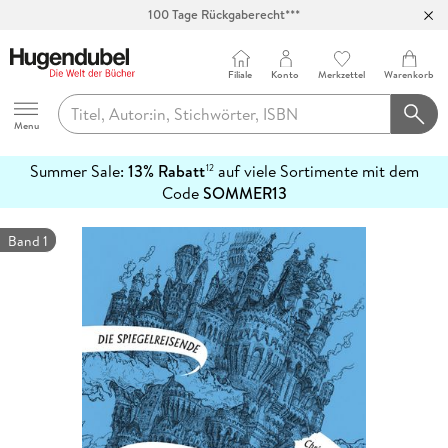
100 Tage Rückgaberecht***
Abholung in über 100 Filialen
Filiale
Konto
Merkzettel
Warenkorb
Hugendubel
Menu
Summer Sale:
13% Rabatt
auf viele Sortimente mit dem
12
mehr
Code
SOMMER13
erfahren
Band 1