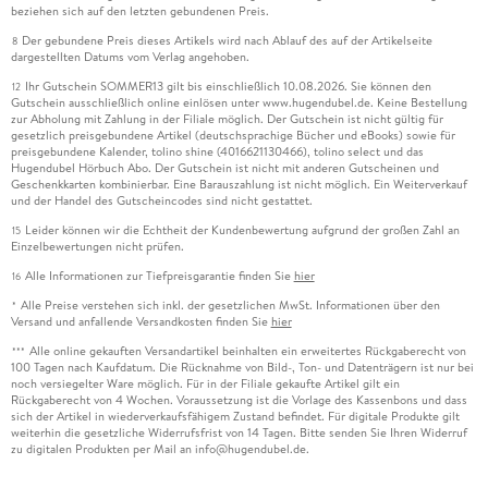
beziehen sich auf den letzten gebundenen Preis.
Der gebundene Preis dieses Artikels wird nach Ablauf des auf der Artikelseite
8
dargestellten Datums vom Verlag angehoben.
Ihr Gutschein SOMMER13 gilt bis einschließlich 10.08.2026. Sie können den
12
Gutschein ausschließlich online einlösen unter www.hugendubel.de. Keine Bestellung
zur Abholung mit Zahlung in der Filiale möglich. Der Gutschein ist nicht gültig für
gesetzlich preisgebundene Artikel (deutschsprachige Bücher und eBooks) sowie für
preisgebundene Kalender, tolino shine (4016621130466), tolino select und das
Hugendubel Hörbuch Abo. Der Gutschein ist nicht mit anderen Gutscheinen und
Geschenkkarten kombinierbar. Eine Barauszahlung ist nicht möglich. Ein Weiterverkauf
und der Handel des Gutscheincodes sind nicht gestattet.
Leider können wir die Echtheit der Kundenbewertung aufgrund der großen Zahl an
15
Einzelbewertungen nicht prüfen.
Alle Informationen zur Tiefpreisgarantie finden Sie
hier
16
Alle Preise verstehen sich inkl. der gesetzlichen MwSt. Informationen über den
*
Versand und anfallende Versandkosten finden Sie
hier
Alle online gekauften Versandartikel beinhalten ein erweitertes Rückgaberecht von
***
100 Tagen nach Kaufdatum. Die Rücknahme von Bild-, Ton- und Datenträgern ist nur bei
noch versiegelter Ware möglich. Für in der Filiale gekaufte Artikel gilt ein
Rückgaberecht von 4 Wochen. Voraussetzung ist die Vorlage des Kassenbons und dass
sich der Artikel in wiederverkaufsfähigem Zustand befindet. Für digitale Produkte gilt
weiterhin die gesetzliche Widerrufsfrist von 14 Tagen. Bitte senden Sie Ihren Widerruf
zu digitalen Produkten per Mail an info@hugendubel.de.