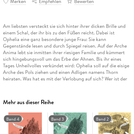
Merken
Empfehlen
Bewerten
Am liebsten versteckt sie sich hinter ihrer dicken Brille und
einem Schal, der ihr bis zu den Füßen reicht. Dabei ist
Ophelia eine ganz besondere junge Frau: Sie kann
Gegenstände lesen und durch Spiegel reisen. Auf der Arche
Anima lebt sie inmitten ihrer riesigen Familie und kümmert
sich hingebungsvoll um das Erbe der Ahnen. Bis ihr eines
Tages Unheilvolles verkündet wird: Ophelia soll auf die eisige
Arche des Pols ziehen und einen Adligen namens Thorn
heiraten. Was hat es mit der Verlobung auf sich? Wer ist der
Mann, dem sie von nun an folgen soll? Und warum wurde
ausgerechnet sie, das zurückhaltende Mädchen mit der leisen
Stimme, auserkoren? Ophelia ahnt nicht, welche tödlichen
Mehr aus dieser Reihe
Intrigen sie auf ihrer Reise erwarten, und macht sich auf den
Weg in ihr neues, blitzgefährliches Zuhause.
Eine unvergessliche Heldin, eine atemberaubende Welt von
Band 4
Band 3
Band 2
Archen und Familienclans, eine Geschichte, wie sie noch
nicht erzählt wurde - Christelle Dabos hat mit ihrer Serie um