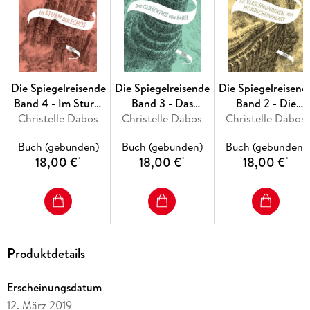
die Spiegelreisende ein sagenhaftes Universum geschaffen,
in dem man ewig verweilen möchte.
Inhaltsverzeichnis
Die Spiegelreisende
Die Spiegelreisende
Die Spiegelreisend
Fragment
Band 4 - Im Sturm
Band 3 - Das
Band 2 - Die
Die Verlobten
Christelle Dabos
der Echos
Christelle Dabos
Gedächtnis von
Verschwundenen
Christelle Dabos
Der Archivar
Babel
vom
Der Riss
Buch (gebunden)
Buch (gebunden)
Buch (gebunden)
Mondscheinpalast
Das Tagebuch
18,00 €
18,00 €
18,00 €
*
*
*
Der Bär
Die Sternwarte
Die Küche
Die Medaille
Die Warnung
Der Wildhüter
Produktdetails
Die Himmelsburg
Die Drachen
Das Zimmer
Erscheinungsdatum
Der Ausflug
12. März 2019