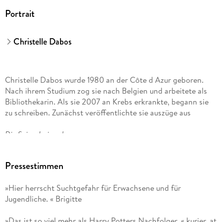
Portrait
Christelle Dabos
Christelle Dabos wurde 1980 an der Côte d Azur geboren.
Nach ihrem Studium zog sie nach Belgien und arbeitete als
Bibliothekarin. Als sie 2007 an Krebs erkrankte, begann sie
zu schreiben. Zunächst veröffentlichte sie auszüge aus
Die Spiegelreisende
im Internet. Nachdem sie den Jugendbuchwettbewerb von
Pressestimmen
Gallimard Jeunesse gewann, wurde der erste Band der Serie
»Hier herrscht Suchtgefahr für Erwachsene und für
Die Verlobten des Winters
Jugendliche. « Brigitte
publiziert und entwickelte sich rasch zu einem Bestseller. Die
»Das ist so viel mehr als Harry Potters Nachfolger. « kurier. at
ersten drei Bände sind auch in Deutschland Bestseller