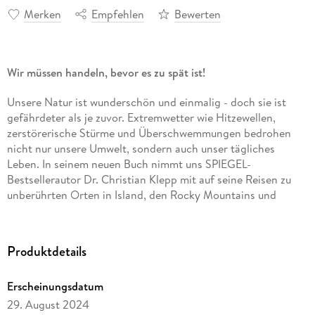
Merken
Empfehlen
Bewerten
Wir müssen handeln, bevor es zu spät ist!
Unsere Natur ist wunderschön und einmalig - doch sie ist
gefährdeter als je zuvor. Extremwetter wie Hitzewellen,
zerstörerische Stürme und Überschwemmungen bedrohen
nicht nur unsere Umwelt, sondern auch unser tägliches
Leben. In seinem neuen Buch nimmt uns SPIEGEL-
Bestsellerautor Dr. Christian Klepp mit auf seine Reisen zu
unberührten Orten in Island, den Rocky Mountains und
Neuseeland. Er zeigt eindrücklich, wie der Klimawandel die
Natur verändert - und warum wir ihn nicht nur als Bedrohung,
sondern auch als Chance und Aufbruch in eine nachhaltige
Produktdetails
Zukunft begreifen können. Er appelliert an unsere Werte wie
Liebe, Respekt und Achtsamkeit und fordert uns auf, nicht in
Erscheinungsdatum
Angst und Frustration zu verfallen. Stattdessen können wir
gemeinsam für ein friedliches Miteinander eintreten und uns
29. August 2024