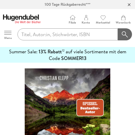
100 Tage Rückgaberecht***
Abholung in über 100 Filialen
Filiale
Konto
Merkzettel
Warenkorb
Hugendubel
Menu
Summer Sale:
13% Rabatt
auf viele Sortimente mit dem
12
mehr
Code
SOMMER13
erfahren