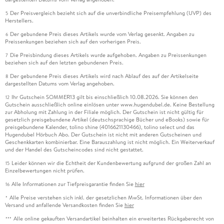
Der Preisvergleich bezieht sich auf die unverbindliche Preisempfehlung (UVP) des
5
Herstellers.
Der gebundene Preis dieses Artikels wurde vom Verlag gesenkt. Angaben zu
6
Preissenkungen beziehen sich auf den vorherigen Preis.
Die Preisbindung dieses Artikels wurde aufgehoben. Angaben zu Preissenkungen
7
beziehen sich auf den letzten gebundenen Preis.
Der gebundene Preis dieses Artikels wird nach Ablauf des auf der Artikelseite
8
dargestellten Datums vom Verlag angehoben.
Ihr Gutschein SOMMER13 gilt bis einschließlich 10.08.2026. Sie können den
12
Gutschein ausschließlich online einlösen unter www.hugendubel.de. Keine Bestellung
zur Abholung mit Zahlung in der Filiale möglich. Der Gutschein ist nicht gültig für
gesetzlich preisgebundene Artikel (deutschsprachige Bücher und eBooks) sowie für
preisgebundene Kalender, tolino shine (4016621130466), tolino select und das
Hugendubel Hörbuch Abo. Der Gutschein ist nicht mit anderen Gutscheinen und
Geschenkkarten kombinierbar. Eine Barauszahlung ist nicht möglich. Ein Weiterverkauf
und der Handel des Gutscheincodes sind nicht gestattet.
Leider können wir die Echtheit der Kundenbewertung aufgrund der großen Zahl an
15
Einzelbewertungen nicht prüfen.
Alle Informationen zur Tiefpreisgarantie finden Sie
hier
16
Alle Preise verstehen sich inkl. der gesetzlichen MwSt. Informationen über den
*
Versand und anfallende Versandkosten finden Sie
hier
Alle online gekauften Versandartikel beinhalten ein erweitertes Rückgaberecht von
***