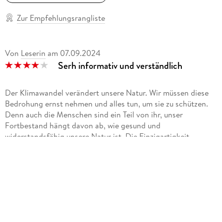
Zur Empfehlungsrangliste
Von
Leserin
am
07.09.2024
Serh informativ und verständlich
Der Klimawandel verändert unsere Natur. Wir müssen diese
Bedrohung ernst nehmen und alles tun, um sie zu schützen.
Denn auch die Menschen sind ein Teil von ihr, unser
Fortbestand hängt davon ab, wie gesund und
widerstandsfähig unsere Natur ist. Die Einzigartigkeit
unseres Planeten fängt der Geowissenschaftler Dr. Christian
Klepp in seinen beeindruckenden Fotos ein. Er nimmt uns mit
auf seine Reisen in die entlegensten Winkel der Erde, wo er
Zeuge ihrer Schönheit, aber auch ihres Verfalls wird. Er
fordert uns fundiert und bewegend dazu auf, dem
Klimawandel mutig entgegenzutreten, unsere Ökosysteme
und Biodiversität zu bewahren und weiteres Artensterben zu