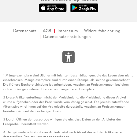
Datenschutz
AGB
Impressum
Widerrufsbelehrung
Datenschutzeinstellungen
Mängelexemplare sind Bücher mit leichten Beschädigungen, die das Lesen aber nicht
1
einschränken. Mängelexemplare sind durch einen Stempel als solche gekennzeichnet.
Die frühere Buchpreisbindung ist aufgehoben. Angaben zu Preissenkungen beziehen
sich auf den gebundenen Preis eines mangelfreien Exemplars.
Diese Artikel unterliegen nicht der Preisbindung, die Preisbindung dieser Artikel
2
wurde aufgehoben oder der Preis wurde vom Verlag gesenkt. Die jeweils zutreffende
Alternative wird Ihnen auf der Artikelseite dargestellt. Angaben zu Preissenkungen
beziehen sich auf den vorherigen Preis.
Durch Öffnen der Leseprobe willigen Sie ein, dass Daten an den Anbieter der
3
Leseprobe übermittelt werden.
Der gebundene Preis dieses Artikels wird nach Ablauf des auf der Artikelseite
4
dargestellten Datums vom Verlag angehoben.