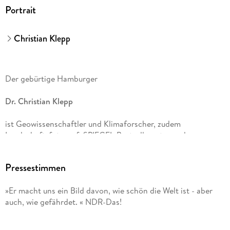
Portrait
Christian Klepp
Der gebürtige Hamburger
Dr. Christian Klepp
ist Geowissenschaftler und Klimaforscher, zudem
Landschaftsfotograf, SPIEGEL-Bestsellerautor und
Vortragsredner. In seinen Vorträgen spricht er über das
Erdsystem, den Klimawandel und die Folgen für das Leben
Pressestimmen
auf unserem Planeten. Seine preisgekrönten Fotografien sind
in internationalen Ausstellungen zu sehen, ab Dezember
»Er macht uns ein Bild davon, wie schön die Welt ist - aber
2024 auch im renommierten Stadtmuseum Schleswig.
auch, wie gefährdet. « NDR-Das!