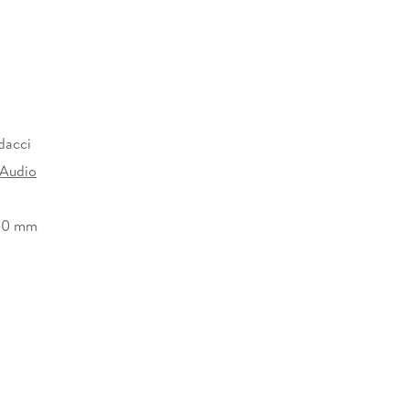
dacci
 Audio
40 mm