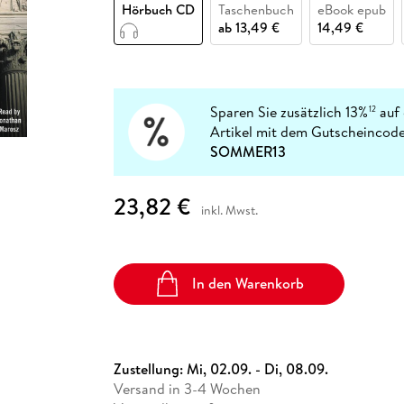
Fremdsprachige Bücher
Hörbuch CD
Taschenbuch
eBook epub
n Lernhilfen
 Jugendbücher
eiber
Hörbuch Downloads im Bundle
cher
 Vergleich
 Puzzlezubehör
Lernen
New Adult
STABILO
ab
13,49 €
14,49 €
Taschenbücher
hilfen
hriller
 Backen
er
lender
Ratgeber
op
hriller
Romance
Sachbücher
Sparen Sie zusätzlich 13%
auf 
12
precher:innen
Artikel mit dem Gutscheincode
Science Fiction
SOMMER13
Fremdsprachige Bücher
23,82 €
inkl. Mwst.
In den Warenkorb
Zustellung:
Mi, 02.09. - Di, 08.09.
Versand in 3-4 Wochen