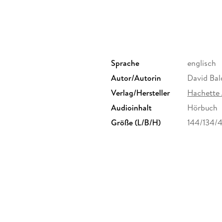
Sprache
englisch
Autor/Autorin
David Bal
Verlag/Hersteller
Hachette
Audioinhalt
Hörbuch
Größe (L/B/H)
144/134/