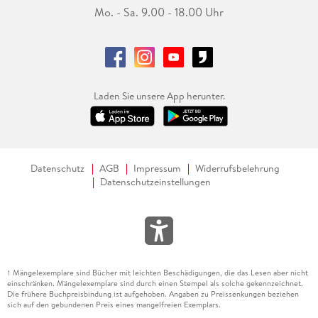
Mo. - Sa. 9.00 - 18.00 Uhr
Laden Sie unsere App herunter.
Datenschutz
AGB
Impressum
Widerrufsbelehrung
Datenschutzeinstellungen
Mängelexemplare sind Bücher mit leichten Beschädigungen, die das Lesen aber nicht
1
einschränken. Mängelexemplare sind durch einen Stempel als solche gekennzeichnet.
Die frühere Buchpreisbindung ist aufgehoben. Angaben zu Preissenkungen beziehen
sich auf den gebundenen Preis eines mangelfreien Exemplars.