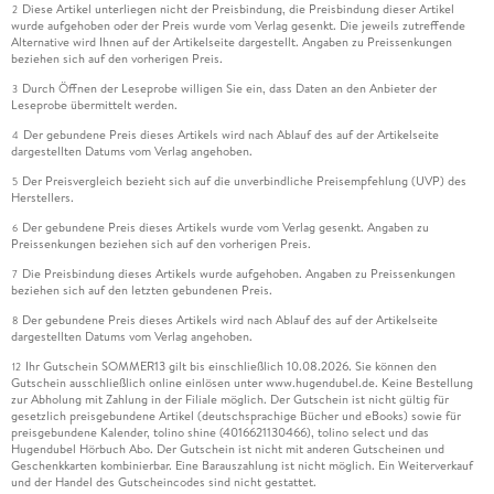
Diese Artikel unterliegen nicht der Preisbindung, die Preisbindung dieser Artikel
2
wurde aufgehoben oder der Preis wurde vom Verlag gesenkt. Die jeweils zutreffende
Alternative wird Ihnen auf der Artikelseite dargestellt. Angaben zu Preissenkungen
beziehen sich auf den vorherigen Preis.
Durch Öffnen der Leseprobe willigen Sie ein, dass Daten an den Anbieter der
3
Leseprobe übermittelt werden.
Der gebundene Preis dieses Artikels wird nach Ablauf des auf der Artikelseite
4
dargestellten Datums vom Verlag angehoben.
Der Preisvergleich bezieht sich auf die unverbindliche Preisempfehlung (UVP) des
5
Herstellers.
Der gebundene Preis dieses Artikels wurde vom Verlag gesenkt. Angaben zu
6
Preissenkungen beziehen sich auf den vorherigen Preis.
Die Preisbindung dieses Artikels wurde aufgehoben. Angaben zu Preissenkungen
7
beziehen sich auf den letzten gebundenen Preis.
Der gebundene Preis dieses Artikels wird nach Ablauf des auf der Artikelseite
8
dargestellten Datums vom Verlag angehoben.
Ihr Gutschein SOMMER13 gilt bis einschließlich 10.08.2026. Sie können den
12
Gutschein ausschließlich online einlösen unter www.hugendubel.de. Keine Bestellung
zur Abholung mit Zahlung in der Filiale möglich. Der Gutschein ist nicht gültig für
gesetzlich preisgebundene Artikel (deutschsprachige Bücher und eBooks) sowie für
preisgebundene Kalender, tolino shine (4016621130466), tolino select und das
Hugendubel Hörbuch Abo. Der Gutschein ist nicht mit anderen Gutscheinen und
Geschenkkarten kombinierbar. Eine Barauszahlung ist nicht möglich. Ein Weiterverkauf
und der Handel des Gutscheincodes sind nicht gestattet.