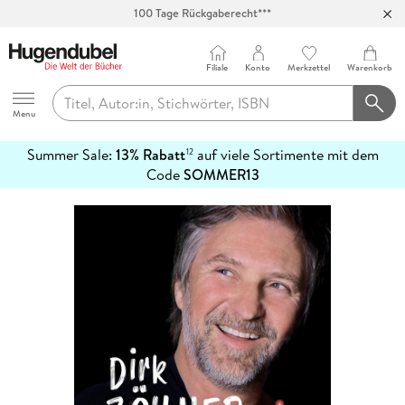
100 Tage Rückgaberecht***
Abholung in über 100 Filialen
Filiale
Konto
Merkzettel
Warenkorb
Hugendubel
Menu
Summer Sale:
13% Rabatt
auf viele Sortimente mit dem
12
mehr
Code
SOMMER13
erfahren