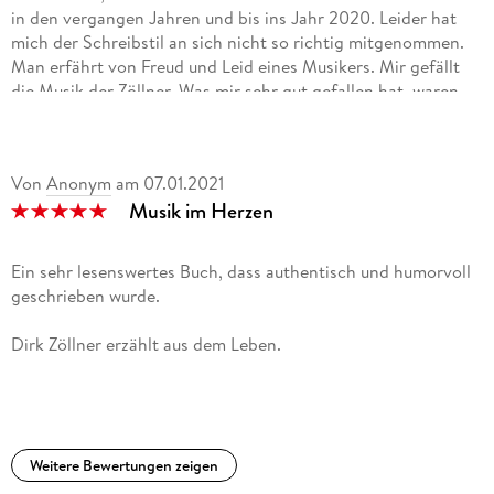
in den vergangen Jahren und bis ins Jahr 2020. Leider hat
mich der Schreibstil an sich nicht so richtig mitgenommen.
Man erfährt von Freud und Leid eines Musikers. Mir gefällt
die Musik der Zöllner. Was mir sehr gut gefallen hat, waren
die Texte seines Herzens, die sind sehr gut gelungen. Das
Buch umfasst 192 Seiten, und ist in unterschiedlich lange
Kapitel gegliedert. Vorn angestellt ist ein Inhaltsverzeichnis,
Von
Anonym
am
07.01.2021
was ich immer gut finde. Von mir bekommt das Buch drei
Musik im Herzen
Sterne.
Ein sehr lesenswertes Buch, dass authentisch und humorvoll
geschrieben wurde.
Dirk Zöllner erzählt aus dem Leben.
Er gibt dem Leser Einblick in seinen Alltag als Familienvater,
Künstler und vieles mehr.
Ganz toll finde ich seine enge Bindung an seine Heimat im
Weitere Bewertungen zeigen
Spreewald.