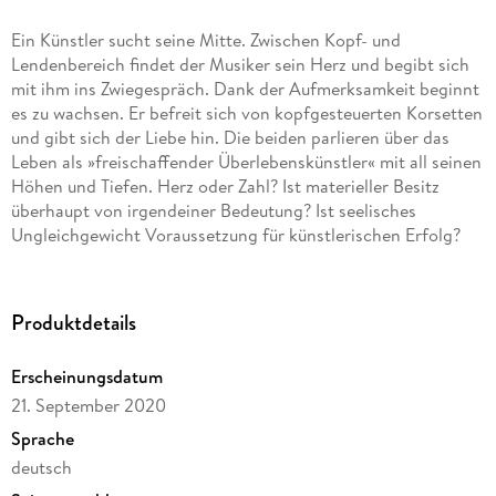
Ein Künstler sucht seine Mitte. Zwischen Kopf- und
Lendenbereich findet der Musiker sein Herz und begibt sich
mit ihm ins Zwiegespräch. Dank der Aufmerksamkeit beginnt
es zu wachsen. Er befreit sich von kopfgesteuerten Korsetten
und gibt sich der Liebe hin. Die beiden parlieren über das
Leben als »freischaffender Überlebenskünstler« mit all seinen
Höhen und Tiefen. Herz oder Zahl? Ist materieller Besitz
überhaupt von irgendeiner Bedeutung? Ist seelisches
Ungleichgewicht Voraussetzung für künstlerischen Erfolg?
Ab wann ist eine psychische Abweichung noch Ausdruck von
Individualität oder schon eine Krankheit? Bis zu welchem
Alter ist ein unbeschwertes Hippie-Dasein eigentlich
Produktdetails
durchzuhalten? Wie schaffen es Musiker, ohne Konzerte und
Auftritte nicht in eine Art postkoitale Depression
Erscheinungsdatum
abzugleiten? Was macht die Corona-Krise mit Künstlern und
21. September 2020
Publikum? Diese herzerfrischenden und herzgesteuerten
philosophischen und zeitdokumentarischen Betrachtungen
Sprache
eines optimistischen Träumers kämen nicht von Dirk Zöllner,
deutsch
wenn es darin nicht zuallererst um Musik und Musiker ginge.