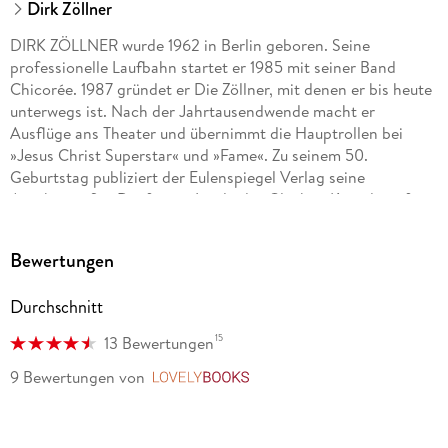
Dirk Zöllner
DIRK ZÖLLNER wurde 1962 in Berlin geboren. Seine
professionelle Laufbahn startet er 1985 mit seiner Band
Chicorée. 1987 gründet er Die Zöllner, mit denen er bis heute
unterwegs ist. Nach der Jahrtausendwende macht er
Ausflüge ans Theater und übernimmt die Hauptrollen bei
»Jesus Christ Superstar« und »Fame«. Zu seinem 50.
Geburtstag publiziert der Eulenspiegel Verlag seine
Autobiografie »Die fernen Inseln des Glücks«. Kurz darauf
folgt »Affenzahn«. Unter seinem Namen erscheinen zwölf
Studioalben, das letzte 2019, die »Zack! Zack! Zessions«.
Bewertungen
Durchschnitt
15
13 Bewertungen
9 Bewertungen
von
LovelyBooks