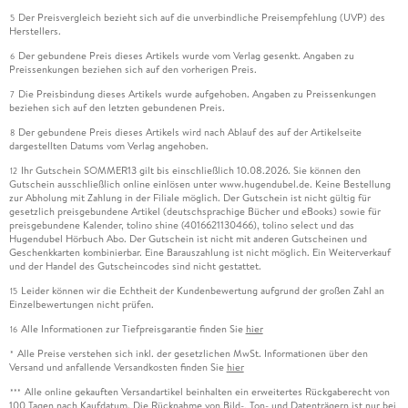
Der Preisvergleich bezieht sich auf die unverbindliche Preisempfehlung (UVP) des
5
Herstellers.
Der gebundene Preis dieses Artikels wurde vom Verlag gesenkt. Angaben zu
6
Preissenkungen beziehen sich auf den vorherigen Preis.
Die Preisbindung dieses Artikels wurde aufgehoben. Angaben zu Preissenkungen
7
beziehen sich auf den letzten gebundenen Preis.
Der gebundene Preis dieses Artikels wird nach Ablauf des auf der Artikelseite
8
dargestellten Datums vom Verlag angehoben.
Ihr Gutschein SOMMER13 gilt bis einschließlich 10.08.2026. Sie können den
12
Gutschein ausschließlich online einlösen unter www.hugendubel.de. Keine Bestellung
zur Abholung mit Zahlung in der Filiale möglich. Der Gutschein ist nicht gültig für
gesetzlich preisgebundene Artikel (deutschsprachige Bücher und eBooks) sowie für
preisgebundene Kalender, tolino shine (4016621130466), tolino select und das
Hugendubel Hörbuch Abo. Der Gutschein ist nicht mit anderen Gutscheinen und
Geschenkkarten kombinierbar. Eine Barauszahlung ist nicht möglich. Ein Weiterverkauf
und der Handel des Gutscheincodes sind nicht gestattet.
Leider können wir die Echtheit der Kundenbewertung aufgrund der großen Zahl an
15
Einzelbewertungen nicht prüfen.
Alle Informationen zur Tiefpreisgarantie finden Sie
hier
16
Alle Preise verstehen sich inkl. der gesetzlichen MwSt. Informationen über den
*
Versand und anfallende Versandkosten finden Sie
hier
Alle online gekauften Versandartikel beinhalten ein erweitertes Rückgaberecht von
***
100 Tagen nach Kaufdatum. Die Rücknahme von Bild-, Ton- und Datenträgern ist nur bei