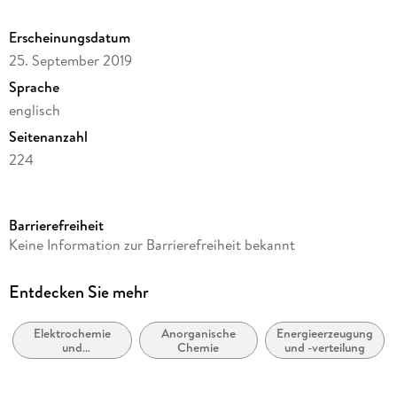
Evaluation of Present Systems.
Erscheinungsdatum
25. September 2019
Sprache
englisch
Seitenanzahl
224
Reihe
Chemistry and Material Science (R0)
Barrierefreiheit
Herausgegeben von
Keine Information zur Barrierefreiheit bekannt
Rüdiger-A. Eichel
Verlag/Hersteller
Entdecken Sie mehr
Springer
Elektrochemie
Anorganische
Energieerzeugung
Abbildungen
und
Chemie
und -verteilung
VIII, 213 p.
Magnetochemie
Gewicht