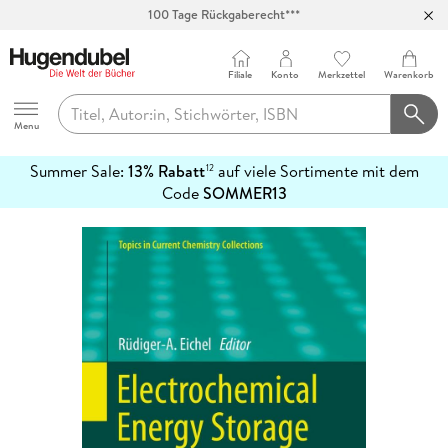
100 Tage Rückgaberecht***
Abholung in über 100 Filialen
Filiale
Konto
Merkzettel
Warenkorb
Hugendubel
Menu
Summer Sale:
13% Rabatt
auf viele Sortimente mit dem
12
mehr
Code
SOMMER13
erfahren