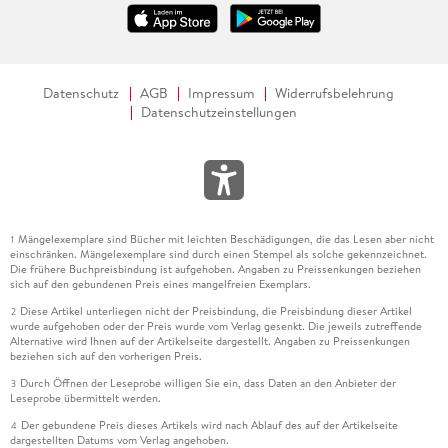
Datenschutz
AGB
Impressum
Widerrufsbelehrung
Datenschutzeinstellungen
Mängelexemplare sind Bücher mit leichten Beschädigungen, die das Lesen aber nicht
1
einschränken. Mängelexemplare sind durch einen Stempel als solche gekennzeichnet.
Die frühere Buchpreisbindung ist aufgehoben. Angaben zu Preissenkungen beziehen
sich auf den gebundenen Preis eines mangelfreien Exemplars.
Diese Artikel unterliegen nicht der Preisbindung, die Preisbindung dieser Artikel
2
wurde aufgehoben oder der Preis wurde vom Verlag gesenkt. Die jeweils zutreffende
Alternative wird Ihnen auf der Artikelseite dargestellt. Angaben zu Preissenkungen
beziehen sich auf den vorherigen Preis.
Durch Öffnen der Leseprobe willigen Sie ein, dass Daten an den Anbieter der
3
Leseprobe übermittelt werden.
Der gebundene Preis dieses Artikels wird nach Ablauf des auf der Artikelseite
4
dargestellten Datums vom Verlag angehoben.