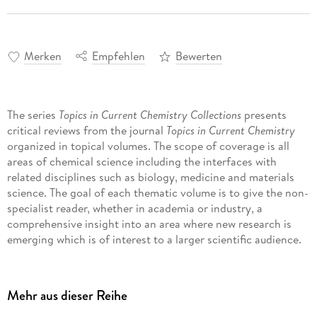
Merken
Empfehlen
Bewerten
The series
Topics in Current Chemistry Collections
presents
critical reviews from the journal
Topics in Current Chemistry
organized in topical volumes. The scope of coverage is all
areas of chemical science including the interfaces with
related disciplines such as biology, medicine and materials
science. The goal of each thematic volume is to give the non-
specialist reader, whether in academia or industry, a
comprehensive insight into an area where new research is
emerging which is of interest to a larger scientific audience.
Each review within the volume critically surveys one aspect
Mehr aus dieser Reihe
of that topic and places it within the context of the volume
as a whole. The most significant developments of the last 5