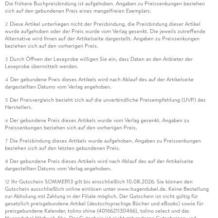
Die frühere Buchpreisbindung ist aufgehoben. Angaben zu Preissenkungen beziehen
sich auf den gebundenen Preis eines mangelfreien Exemplars.
Diese Artikel unterliegen nicht der Preisbindung, die Preisbindung dieser Artikel
2
wurde aufgehoben oder der Preis wurde vom Verlag gesenkt. Die jeweils zutreffende
Alternative wird Ihnen auf der Artikelseite dargestellt. Angaben zu Preissenkungen
beziehen sich auf den vorherigen Preis.
Durch Öffnen der Leseprobe willigen Sie ein, dass Daten an den Anbieter der
3
Leseprobe übermittelt werden.
Der gebundene Preis dieses Artikels wird nach Ablauf des auf der Artikelseite
4
dargestellten Datums vom Verlag angehoben.
Der Preisvergleich bezieht sich auf die unverbindliche Preisempfehlung (UVP) des
5
Herstellers.
Der gebundene Preis dieses Artikels wurde vom Verlag gesenkt. Angaben zu
6
Preissenkungen beziehen sich auf den vorherigen Preis.
Die Preisbindung dieses Artikels wurde aufgehoben. Angaben zu Preissenkungen
7
beziehen sich auf den letzten gebundenen Preis.
Der gebundene Preis dieses Artikels wird nach Ablauf des auf der Artikelseite
8
dargestellten Datums vom Verlag angehoben.
Ihr Gutschein SOMMER13 gilt bis einschließlich 10.08.2026. Sie können den
12
Gutschein ausschließlich online einlösen unter www.hugendubel.de. Keine Bestellung
zur Abholung mit Zahlung in der Filiale möglich. Der Gutschein ist nicht gültig für
gesetzlich preisgebundene Artikel (deutschsprachige Bücher und eBooks) sowie für
preisgebundene Kalender, tolino shine (4016621130466), tolino select und das