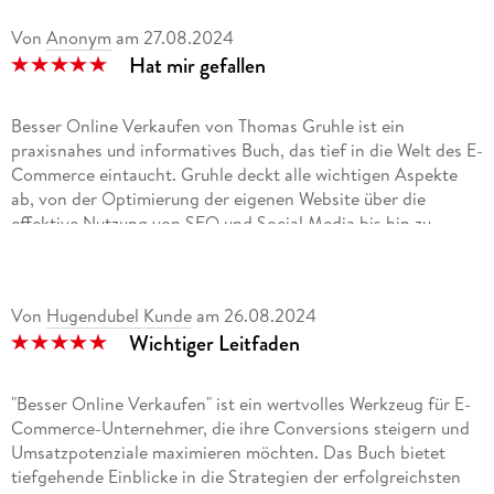
Von
Anonym
am
27.08.2024
Hat mir gefallen
Besser Online Verkaufen von Thomas Gruhle ist ein
praxisnahes und informatives Buch, das tief in die Welt des E-
Commerce eintaucht. Gruhle deckt alle wichtigen Aspekte
ab, von der Optimierung der eigenen Website über die
effektive Nutzung von SEO und Social Media bis hin zu
Strategien zur Conversion-Optimierung. Er erklärt Schritt für
Schritt, wie man den Online-Auftritt verbessert, die
Kundenbindung stärkt und letztlich mehr Umsatz generiert.
Von
Hugendubel Kunde
am
26.08.2024
Besonders wertvoll sind die konkreten Fallstudien und
Wichtiger Leitfaden
praxisorientierten Tipps, die dem Leser helfen, das Gelernte
direkt anzuwenden. Ein Muss für alle, die ihren Online-
Verkauf auf das nächste Level heben möchten!
"Besser Online Verkaufen" ist ein wertvolles Werkzeug für E-
Commerce-Unternehmer, die ihre Conversions steigern und
Umsatzpotenziale maximieren möchten. Das Buch bietet
tiefgehende Einblicke in die Strategien der erfolgreichsten