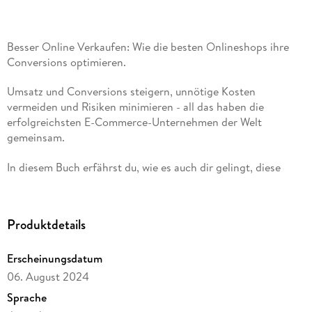
Besser Online Verkaufen: Wie die besten Onlineshops ihre
Conversions optimieren.
Umsatz und Conversions steigern, unnötige Kosten
vermeiden und Risiken minimieren - all das haben die
erfolgreichsten E-Commerce-Unternehmen der Welt
gemeinsam.
In diesem Buch erfährst du, wie es auch dir gelingt, diese
Erfolge zu erreichen.
Entdecke den entscheidenden Unterschied zwischen den E-
Produktdetails
Commerce-Giganten, die Jahr für Jahr rasantes Wachstum
und hohe Profitabilität erzielen, und den restlichen 95
Prozent des Marktes. Mit Besser Online Verkaufen lernst du,
Erscheinungsdatum
wie du dein E-Commerce Unternehmen mit datengetriebener
06. August 2024
Conversion Rate Optimierung zum Erfolg führst und fatale
Sprache
Optimierungsfehler, die deinem Wachstum schaden,