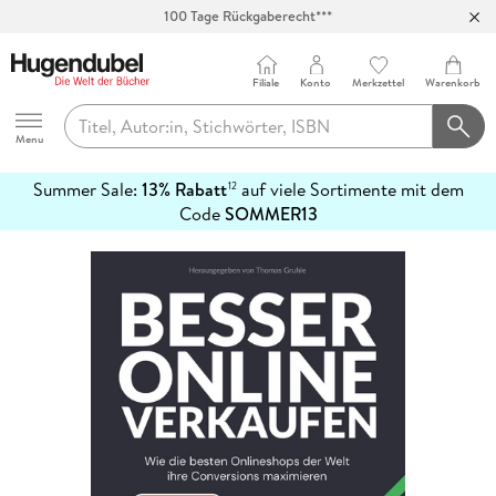
100 Tage Rückgaberecht***
Abholung in über 100 Filialen
Filiale
Konto
Merkzettel
Warenkorb
Hugendubel
Menu
Summer Sale:
13% Rabatt
auf viele Sortimente mit dem
12
mehr
Code
SOMMER13
erfahren