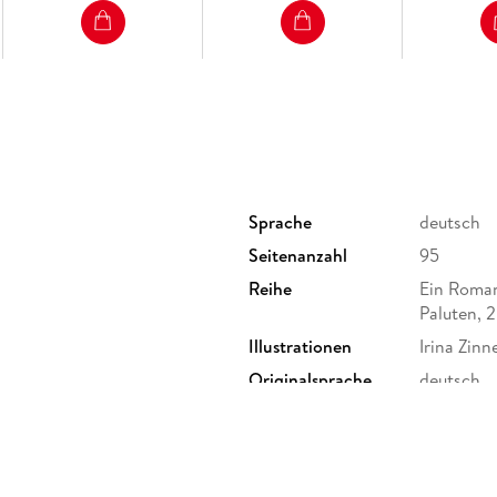
Sprache
deutsch
Seitenanzahl
95
Reihe
Ein Roman
Paluten, 2
Illustrationen
Irina Zinn
Originalsprache
deutsch
Gewicht
460 g
Sonstiges
GB
Herstelleradresse
CE Commu