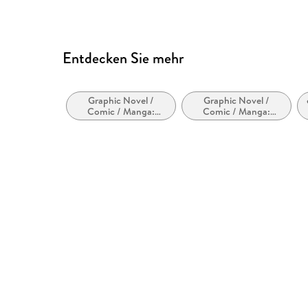
Entdecken Sie mehr
Graphic Novel /
Graphic Novel /
Comic / Manga:
Comic / Manga:
Action und Abenteuer
Fantasy, Esoterik