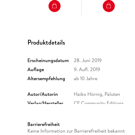
Produktdetails
Erscheinungsdatum
28. Juni 2019
Auflage
9. Aufl. 2019
Altersempfehlung
ab 10 Jahre
Autor/Autorin
Haiko Hörnig, Paluten
Verlag/Hersteller
CE Community Editions
Produktart
gebunden
Größe (L/B/H)
252/197/13 mm
Barrierefreiheit
ISBN
9783960960751
Keine Information zur Barrierefreiheit bekannt