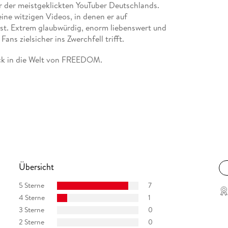
er der meistgeklickten YouTuber Deutschlands.
ine witzigen Videos, in denen er auf
st. Extrem glaubwürdig, enorm liebenswert und
ans zielsicher ins Zwerchfell trifft.
ück in die Welt von FREEDOM.
Übersicht
5 Sterne
7
4 Sterne
1
3 Sterne
0
2 Sterne
0