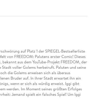
chwörung auf Platz 1 der SPIEGEL-Bestsellerliste
Welt von FREEDOM: Palutens erster Comic! Dieses
ggi, bekannt aus dem YouTube-Projekt FREEDOM, der
e Stadt voller Golems herbeiruft. Paluten und seine
och die Golems erweisen sich als überaus
enen Bruder auf. In ihrer Stadt erwartet ihn ein
igs, wenn er sich als würdig erweist. Iggi gibt
Golem werden. Im Moment seines größten Erfolges
heit: Jemand spielt ein falsches Spiel! Um Iggi
ät. Paluten und Edgar müssen selbst aktiv werden,
t. Folgt Paluten, seinem besten Freund Edgar,