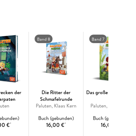
es Abenteuer. Jede Menge Action und Explosions
Band 8
Band 7
recken der
Die Ritter der
Das große Schrumpfen
arpaten
Schmafelrunde
luten
Paluten, Klaas Kern
Paluten, Klaas Kern
gebunden)
Buch (gebunden)
Buch (gebunden)
00 €
16,00 €
16,00 €
*
*
*