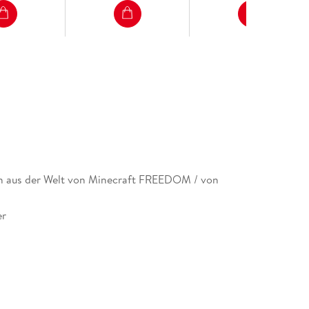
 aus der Welt von Minecraft FREEDOM / von
er
nity Editions GmbH, Weyerstr. 88-90, 50676