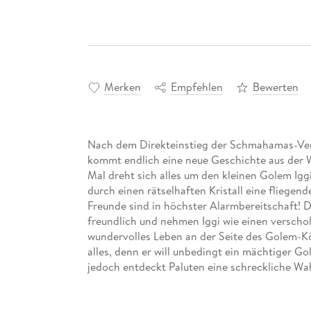
Merken
Empfehlen
Bewerten
Nach dem Direkteinstieg der Schmahamas-Vers
kommt endlich eine neue Geschichte aus der 
Mal dreht sich alles um den kleinen Golem I
durch einen rätselhaften Kristall eine fliegend
Freunde sind in höchster Alarmbereitschaft! D
freundlich und nehmen Iggi wie einen verscholl
wundervolles Leben an der Seite des Golem-Kön
alles, denn er will unbedingt ein mächtiger 
jedoch entdeckt Paluten eine schreckliche Wahr
und die Golems zu warnen, ist es längst zu sp
um Iggi zu retten - und mit ihm die ganze Stad