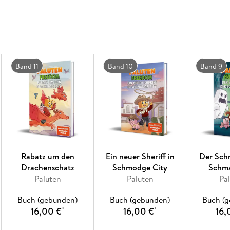
Professor Ente und General Dieter in ein neu
erwarten euch!
Band 11
Band 10
Band 9
Rabatz um den
Ein neuer Sheriff in
Der Sch
Drachenschatz
Schmodge City
Schm
Paluten
Paluten
Pa
Buch (gebunden)
Buch (gebunden)
Buch (
16,00 €
16,00 €
16,
*
*