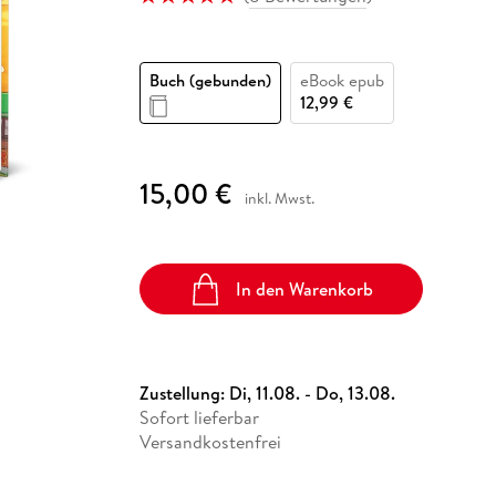
Fremdsprachige Bücher
n Lernhilfen
 Jugendbücher
eiber
Hörbuch Downloads im Bundle
cher
 Vergleich
 Puzzlezubehör
Lernen
New Adult
STABILO
Taschenbücher
hilfen
hriller
 Backen
er
lender
Ratgeber
Buch (gebunden)
eBook epub
op
hriller
Romance
12,99 €
Sachbücher
precher:innen
Science Fiction
15,00 €
inkl. Mwst.
Fremdsprachige Bücher
In den Warenkorb
Zustellung:
Di, 11.08. - Do, 13.08.
Sofort lieferbar
Versandkostenfrei