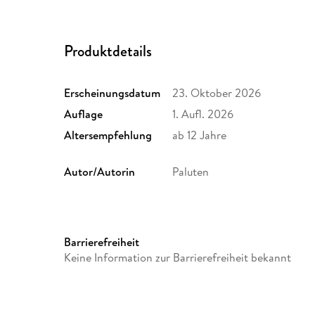
Produktdetails
Erscheinungsdatum
23. Oktober 2026
Auflage
1. Aufl. 2026
Altersempfehlung
ab 12 Jahre
Autor/Autorin
Paluten
Illustrationen
Irina Zinner
Verlag/Hersteller
CE Community Editions
Barrierefreiheit
Produktart
gebunden
Keine Information zur Barrierefreiheit bekannt
Herstelleradresse
CE Community Editions Gmb
Köln, produktsicherheit@co