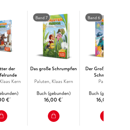
Band 7
Band 6
tter der
Das große Schrumpfen
Der Große Preis von
felrunde
Schmonaco
 Klaas Kern
Paluten, Klaas Kern
Paluten
gebunden)
Buch (gebunden)
Buch (gebunden)
00 €
16,00 €
16,00 €
*
*
*