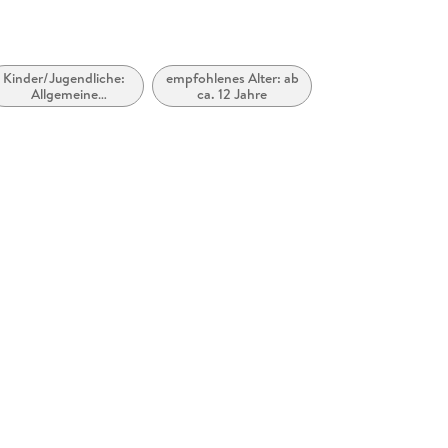
Kinder/Jugendliche:
empfohlenes Alter: ab
Allgemeine
ca. 12 Jahre
Interessen:
Computer- und
Videospiele