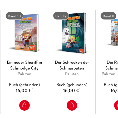
Band 10
Band 9
Band 8
Ein neuer Sheriff in
Der Schrecken der
Die Ri
Schmodge City
Schmarpaten
Schma
Paluten
Paluten
Paluten,
Buch (gebunden)
Buch (gebunden)
Buch (
16,00 €
16,00 €
16,
*
*