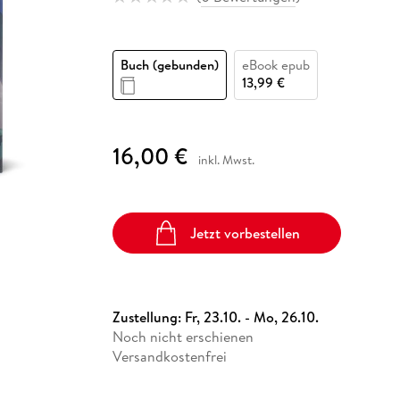
Fremdsprachige Bücher
n Lernhilfen
 Jugendbücher
eiber
Hörbuch Downloads im Bundle
cher
 Vergleich
 Puzzlezubehör
Lernen
New Adult
STABILO
Taschenbücher
hilfen
hriller
 Backen
er
lender
Ratgeber
Buch (gebunden)
eBook epub
op
hriller
Romance
13,99 €
Sachbücher
precher:innen
Science Fiction
16,00 €
inkl. Mwst.
Fremdsprachige Bücher
Jetzt vorbestellen
Zustellung:
Fr, 23.10. - Mo, 26.10.
Noch nicht erschienen
Versandkostenfrei