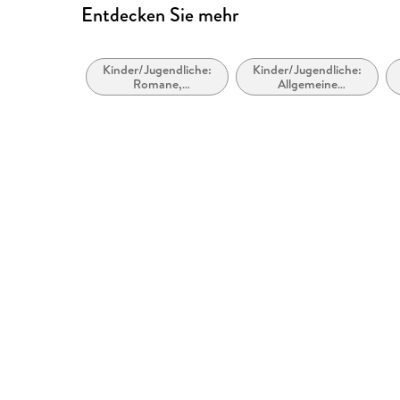
Entdecken Sie mehr
Kinder/Jugendliche:
Kinder/Jugendliche:
Romane,
Allgemeine
Erzählungen,
Interessen: Vampire,
Tatsachenberichte
Werwölfe und
Gestaltwandler