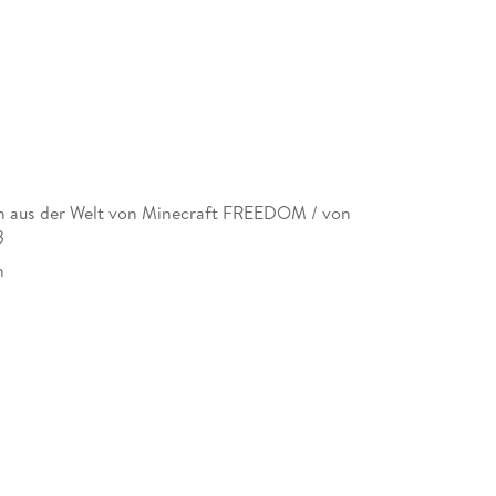
 aus der Welt von Minecraft FREEDOM / von
3
n
n
965251