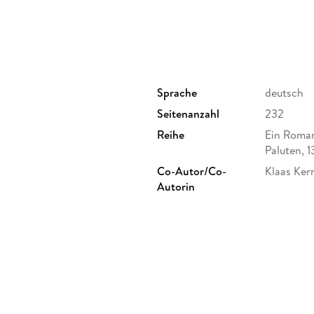
Sprache
deutsch
Seitenanzahl
232
Reihe
Ein Roman
Paluten, 1
Co-Autor/Co-
Klaas Ker
Autorin
Weitere Beteiligte
Klaas Ker
Originalsprache
deutsch
ISBN
9783960
H, Weyerstr. 88-90, 50676
mmunity-editions.de