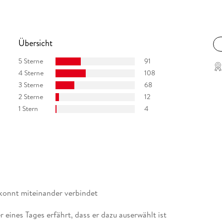
Übersicht
5 Sterne
91
4 Sterne
108
3 Sterne
68
2 Sterne
12
1 Stern
4
konnt miteinander verbindet
 eines Tages erfährt, dass er dazu auserwählt ist