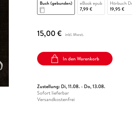
Fremdsprachige Bücher
Buch (gebunden)
eBook epub
Hörbuch D
n Lernhilfen
 Jugendbücher
eiber
Hörbuch Downloads im Bundle
cher
 Vergleich
 Puzzlezubehör
Lernen
New Adult
STABILO
7,99 €
19,95 €
Taschenbücher
hilfen
hriller
 Backen
er
lender
Ratgeber
op
hriller
Romance
15,00 €
inkl. Mwst.
Sachbücher
precher:innen
Science Fiction
Fremdsprachige Bücher
In den Warenkorb
Zustellung:
Di, 11.08. - Do, 13.08.
Sofort lieferbar
Versandkostenfrei