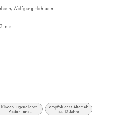
lbein, Wolfgang Hohlbein
30 mm
er Verlag GmbH, Ritterstraße 3, 10969 Berlin,
cherheit@ueberreuter.de
Kinder/Jugendliche:
empfohlenes Alter: ab
Action- und
ca. 12 Jahre
Abenteuergeschichten