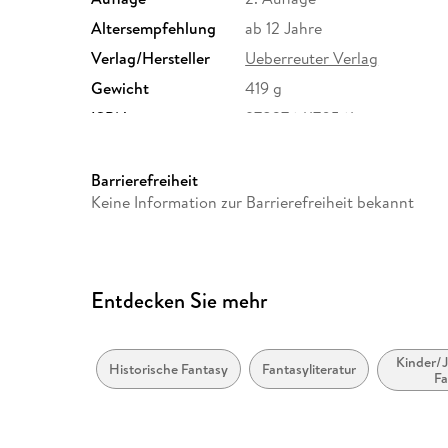
Altersempfehlung
ab 12 Jahre
Verlag/Hersteller
Ueberreuter Verlag
Gewicht
419 g
ISBN
9783764170561
Barrierefreiheit
Keine Information zur Barrierefreiheit bekannt
Entdecken Sie mehr
Kinder/J
Historische Fantasy
Fantasyliteratur
Fa