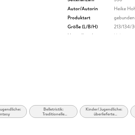
Autor/Autorin
Heike Hoh
Produktart
gebunden
Größe (L/B/H)
213/134/
Herstelleradresse
Ueberreut
produktsi
ugendliche:
Belletristik:
Kinder/Jugendliche:
ntasy
Traditionelle
überlieferte
Geschichten,
Geschichten
Märchen, Mythen,
Fabeln und Legenden