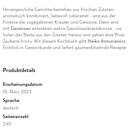
Unvergessliche Gerichte bestehen aus frischen Zutaten,
aromatisch kombiniert, liebevoll zubereitet - und aus der
Finesse der zugegebenen Kräuter und Gewürze. Denn erst
mit
Gewürzen
entstehen wahre Geschmackserlebnisse - sie
holen das Beste aus den Zutaten heraus und geben eine Prise
Zauberei hinzu. Mit diesem Kochbuch gibt
Heiko Antoniewicz
Einblick in Gewürzkunde und liefert gaumenkitzelnde Rezepte
von Kümmel und Anis bis hin zu Koriandersamen, Zimt und
Co.
Produktdetails
Sorgen Sie für Geschmack in Ihrer Küche
Erscheinungsdatum
Gewürze muss man kennen, damit man sie beim Kochen
01. März 2023
richtig einsetzen kann. Mit diesem Kochbuch können Sie
sowohl bekannte Gewürze wie Zimt, Vanille und heimische
Sprache
Kräuter als auch Garam Masala oder Yucatan Spice besser
deutsch
kennenlernen und verstehen, sie in der Küche gekonnt
Seitenanzahl
einzusetzen: Egal ob mit Gemüse, Frucht, Fisch oder Fleisch,
die Rezepte machen deutlich, wie Gewürze jedem Gericht das
240