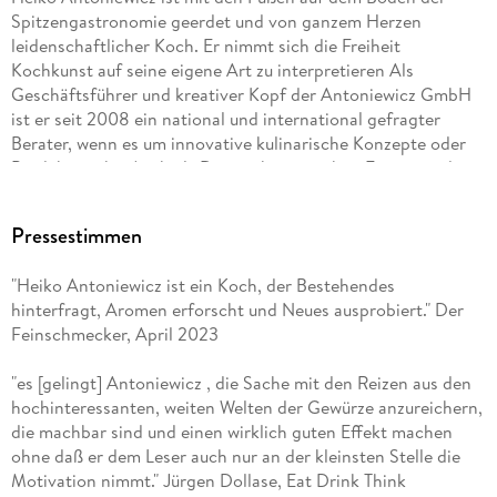
Spitzengastronomie geerdet und von ganzem Herzen
leidenschaftlicher Koch. Er nimmt sich die Freiheit
Kochkunst auf seine eigene Art zu interpretieren Als
Geschäftsführer und kreativer Kopf der Antoniewicz GmbH
ist er seit 2008 ein national und international gefragter
Berater, wenn es um innovative kulinarische Konzepte oder
Produkte geht. Auch als Dozent hat er sich in Europa und
Asien einen Namen gemacht. Seine Workshops und Vorträge
zeichnen sich durch einen hohen Wissenstransfer aus, durch
Pressestimmen
seine Begeisterung steckt er die Teilnehmer an und infiziert
sie mit seiner Kochleidenschaft. Seine 20 bislang
"Heiko Antoniewicz ist ein Koch, der Bestehendes
erschienenen Bücher - für Profis und Hobbyköche - gelten in
hinterfragt, Aromen erforscht und Neues ausprobiert." Der
der Branche als Grundlagenwerke und wurden vielfach
Feinschmecker, April 2023
ausgezeichnet.
"es [gelingt] Antoniewicz , die Sache mit den Reizen aus den
hochinteressanten, weiten Welten der Gewürze anzureichern,
die machbar sind und einen wirklich guten Effekt machen
ohne daß er dem Leser auch nur an der kleinsten Stelle die
Motivation nimmt." Jürgen Dollase, Eat Drink Think