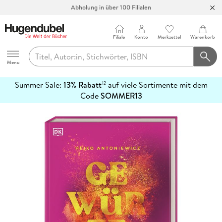
Abholung in über 100 Filialen
Filiale
Konto
Merkzettel
Warenkorb
Hugendubel
Menu
Summer Sale:
13% Rabatt
auf viele Sortimente mit dem
12
mehr
Code
SOMMER13
erfahren