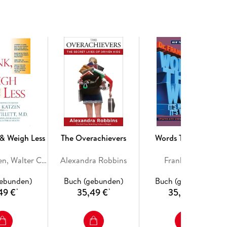
 & Weigh Less
The Overachievers
Words That Work
Mollie Katzen, Walter C. Willett
Alexandra Robbins
Frank Luntz
gebunden)
Buch (gebunden)
Buch (gebunden)
49 €
35,49 €
35,49 €
*
*
*