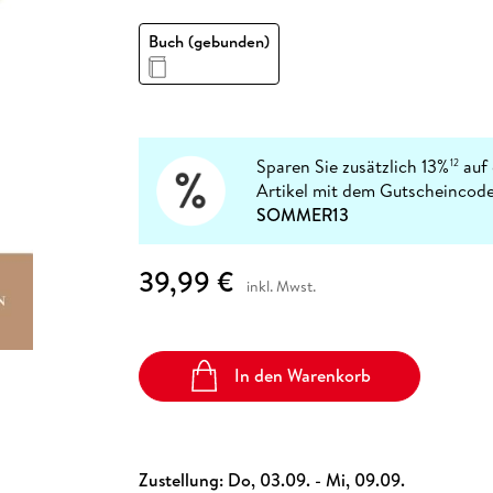
Fremdsprachige Bücher
n Lernhilfen
 Jugendbücher
eiber
Hörbuch Downloads im Bundle
cher
 Vergleich
 Puzzlezubehör
Lernen
New Adult
STABILO
Taschenbücher
Buch (gebunden)
hilfen
hriller
 Backen
er
lender
Ratgeber
op
hriller
Romance
Sachbücher
precher:innen
Science Fiction
Sparen Sie zusätzlich 13%
auf 
12
Artikel mit dem Gutscheincode
Fremdsprachige Bücher
SOMMER13
39,99 €
inkl. Mwst.
In den Warenkorb
Zustellung:
Do, 03.09. - Mi, 09.09.