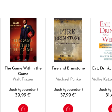
The Game Within the
Fire and Brimstone
Eat, Drink,
Game
Walt Frazier
Michael Punke
Buch (gebunden)
Buch (gebunden)
Buch (
39,99 €
37,99 €
31,
*
*