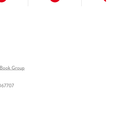
 Book Group
867707