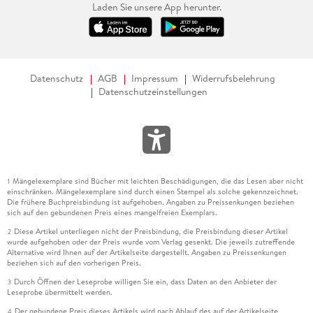
Laden Sie unsere App herunter.
Datenschutz
AGB
Impressum
Widerrufsbelehrung
Datenschutzeinstellungen
Mängelexemplare sind Bücher mit leichten Beschädigungen, die das Lesen aber nicht
1
einschränken. Mängelexemplare sind durch einen Stempel als solche gekennzeichnet.
Die frühere Buchpreisbindung ist aufgehoben. Angaben zu Preissenkungen beziehen
sich auf den gebundenen Preis eines mangelfreien Exemplars.
Diese Artikel unterliegen nicht der Preisbindung, die Preisbindung dieser Artikel
2
wurde aufgehoben oder der Preis wurde vom Verlag gesenkt. Die jeweils zutreffende
Alternative wird Ihnen auf der Artikelseite dargestellt. Angaben zu Preissenkungen
beziehen sich auf den vorherigen Preis.
Durch Öffnen der Leseprobe willigen Sie ein, dass Daten an den Anbieter der
3
Leseprobe übermittelt werden.
Der gebundene Preis dieses Artikels wird nach Ablauf des auf der Artikelseite
4