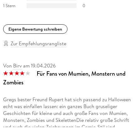
1 Stern
0
Eigene Bewertung schreiben
Zur Empfehlungsrangliste
Von
Birv
am
19.04.2026
Für Fans von Mumien, Monstern und
Zombies
Gregs bester Freund Rupert hat sich passend zu Halloween
echt was einfallen lassen: ein ganzes Buch gruseliger
Geschichten für kleine und auch große Fans von Mumien,
Monstern, Zombies und SkelettenDie relativ große Schrift
und auch die vielen Zeichnungen im Comic-Stil sind
besonders für junge Leser sehr geeignet, die Kapitel sind