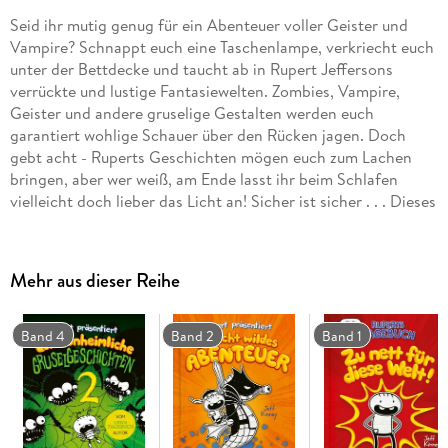
Seid ihr mutig genug für ein Abenteuer voller Geister und
Vampire? Schnappt euch eine Taschenlampe, verkriecht euch
unter der Bettdecke und taucht ab in Rupert Jeffersons
verrückte und lustige Fantasiewelten. Zombies, Vampire,
Geister und andere gruselige Gestalten werden euch
garantiert wohlige Schauer über den Rücken jagen. Doch
gebt acht - Ruperts Geschichten mögen euch zum Lachen
bringen, aber wer weiß, am Ende lasst ihr beim Schlafen
vielleicht doch lieber das Licht an! Sicher ist sicher . . . Dieses
Buch steckt voller wohlig-schauriger Figuren, spannenden
Ereignissen und natürlich dem typischen Humor, den Fans
von RUPERT und GREGS TAGEBUCH so lieben. Ein Muss für
Mehr aus dieser Reihe
alle, die über chaotische Abenteuer lachen können und
Geschichten voller Spaß, leichtem Grusel und verrückter
Ideen mögen. Warum du dieses Buch lesen solltest: Lustige
Band 4
Band 2
Band 1
Story mit hohem Wiedererkennungswert Perfekt für Kinder
ab 10 Jahren Humorvoll, spannend und ideal zum
Verschenken Ein Abenteuer, das garantiert für gute Laune
sorgtRuperts Abenteuer sowie GREGS TAGEBUCH sind Kult
- die mehrfach preisgekrönte Comic-Roman-Reihe von Jeff