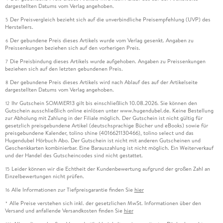
dargestellten Datums vom Verlag angehoben.
Der Preisvergleich bezieht sich auf die unverbindliche Preisempfehlung (UVP) des
5
Herstellers.
Der gebundene Preis dieses Artikels wurde vom Verlag gesenkt. Angaben zu
6
Preissenkungen beziehen sich auf den vorherigen Preis.
Die Preisbindung dieses Artikels wurde aufgehoben. Angaben zu Preissenkungen
7
beziehen sich auf den letzten gebundenen Preis.
Der gebundene Preis dieses Artikels wird nach Ablauf des auf der Artikelseite
8
dargestellten Datums vom Verlag angehoben.
Ihr Gutschein SOMMER13 gilt bis einschließlich 10.08.2026. Sie können den
12
Gutschein ausschließlich online einlösen unter www.hugendubel.de. Keine Bestellung
zur Abholung mit Zahlung in der Filiale möglich. Der Gutschein ist nicht gültig für
gesetzlich preisgebundene Artikel (deutschsprachige Bücher und eBooks) sowie für
preisgebundene Kalender, tolino shine (4016621130466), tolino select und das
Hugendubel Hörbuch Abo. Der Gutschein ist nicht mit anderen Gutscheinen und
Geschenkkarten kombinierbar. Eine Barauszahlung ist nicht möglich. Ein Weiterverkauf
und der Handel des Gutscheincodes sind nicht gestattet.
Leider können wir die Echtheit der Kundenbewertung aufgrund der großen Zahl an
15
Einzelbewertungen nicht prüfen.
Alle Informationen zur Tiefpreisgarantie finden Sie
hier
16
Alle Preise verstehen sich inkl. der gesetzlichen MwSt. Informationen über den
*
Versand und anfallende Versandkosten finden Sie
hier