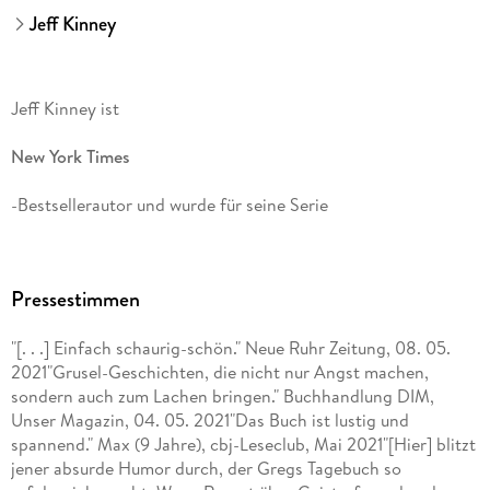
Jeff Kinney
Jeff Kinney ist
New York Times
-Bestsellerautor und wurde für seine Serie
Gregs Tagebuch
Pressestimmen
bereits sechs Mal mit dem
"[. . .] Einfach schaurig-schön." Neue Ruhr Zeitung, 08. 05.
Nickelodeon Kids' Choice Award
2021"Grusel-Geschichten, die nicht nur Angst machen,
sondern auch zum Lachen bringen." Buchhandlung DIM,
in der Kategorie Lieblingsbuch ausgezeichnet. Das
Unser Magazin, 04. 05. 2021"Das Buch ist lustig und
spannend." Max (9 Jahre), cbj-Leseclub, Mai 2021"[Hier] blitzt
Time Magazine
jener absurde Humor durch, der Gregs Tagebuch so