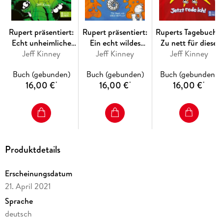
Kinney mit weltweit über 300 Millionen verkauften Büchern
begeistert Kinder (und Eltern!)
Rupert präsentiert:
Rupert präsentiert:
Ruperts Tagebuch 
Echt unheimliche
Ein echt wildes
Zu nett für diese
Gruselgeschichten 2
Jeff Kinney
Jeff Kinney
Abenteuer
Jeff Kinney
Welt!
Buch (gebunden)
Buch (gebunden)
Buch (gebunden)
16,00 €
16,00 €
16,00 €
*
*
*
Produktdetails
Erscheinungsdatum
21. April 2021
Sprache
deutsch