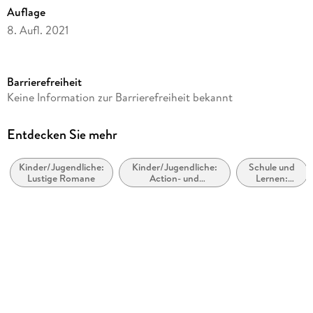
Auflage
8. Aufl. 2021
Seitenanzahl
224
Barrierefreiheit
Altersempfehlung
Keine Information zur Barrierefreiheit bekannt
ab 10 Jahre
Reihe
Entdecken Sie mehr
Ruperts Tagebuch / Rowley Jefferson's Journal, 3
Kinder/Jugendliche:
Kinder/Jugendliche:
Schule und
Autor/Autorin
Lustige Romane
Action- und
Lernen:
Jeff Kinney
Abenteuergeschichten
Erstsprache:
Leser und
Übersetzung
Leseprojekte
Dietmar Schmidt
Verlag/Hersteller
Baumhaus Verlag GmbH
Originaltitel
Rowley Jefferson's Awesome Friendly Spooky Stories