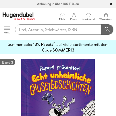
Abholung in über 100 Filialen
Filiale
Konto
Merkzettel
Warenkorb
Hugendubel
Menu
Summer Sale:
13% Rabatt
auf viele Sortimente mit dem
12
mehr
Code
SOMMER13
erfahren
Band 3