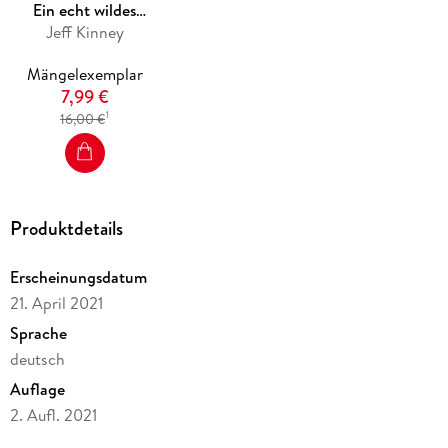
Ein echt wildes
Jeff Kinney
Abenteuer
Mängelexemplar
7,99 €
1
16,00 €
Produktdetails
Erscheinungsdatum
21. April 2021
Sprache
deutsch
Auflage
2. Aufl. 2021
Seitenanzahl