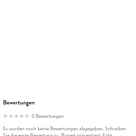
gebunden
Gewicht
345 g
Größe (L/B/H)
208/142/25 mm
Bewertungen
0 Bewertungen
Es wurden noch keine Bewertungen abgegeben. Schreiben
Sie die erste Bewertung zu "Rupert präsentiert: Echt