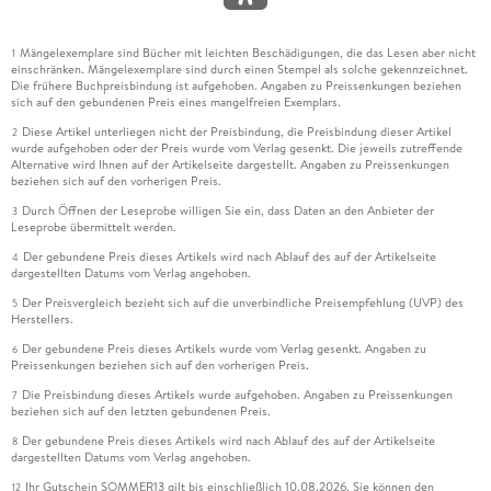
Mängelexemplare sind Bücher mit leichten Beschädigungen, die das Lesen aber nicht
1
einschränken. Mängelexemplare sind durch einen Stempel als solche gekennzeichnet.
Die frühere Buchpreisbindung ist aufgehoben. Angaben zu Preissenkungen beziehen
sich auf den gebundenen Preis eines mangelfreien Exemplars.
Diese Artikel unterliegen nicht der Preisbindung, die Preisbindung dieser Artikel
2
wurde aufgehoben oder der Preis wurde vom Verlag gesenkt. Die jeweils zutreffende
Alternative wird Ihnen auf der Artikelseite dargestellt. Angaben zu Preissenkungen
beziehen sich auf den vorherigen Preis.
Durch Öffnen der Leseprobe willigen Sie ein, dass Daten an den Anbieter der
3
Leseprobe übermittelt werden.
Der gebundene Preis dieses Artikels wird nach Ablauf des auf der Artikelseite
4
dargestellten Datums vom Verlag angehoben.
Der Preisvergleich bezieht sich auf die unverbindliche Preisempfehlung (UVP) des
5
Herstellers.
Der gebundene Preis dieses Artikels wurde vom Verlag gesenkt. Angaben zu
6
Preissenkungen beziehen sich auf den vorherigen Preis.
Die Preisbindung dieses Artikels wurde aufgehoben. Angaben zu Preissenkungen
7
beziehen sich auf den letzten gebundenen Preis.
Der gebundene Preis dieses Artikels wird nach Ablauf des auf der Artikelseite
8
dargestellten Datums vom Verlag angehoben.
Ihr Gutschein SOMMER13 gilt bis einschließlich 10.08.2026. Sie können den
12