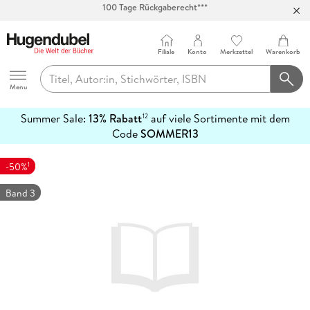
Abholung in über 100 Filialen
Filiale
Konto
Merkzettel
Warenkorb
Hugendubel
Menu
Summer Sale:
13% Rabatt
auf viele Sortimente mit dem
12
mehr
Code
SOMMER13
erfahren
1
-50%
Band 3