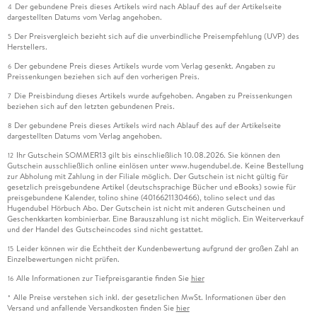
Der gebundene Preis dieses Artikels wird nach Ablauf des auf der Artikelseite
4
dargestellten Datums vom Verlag angehoben.
Der Preisvergleich bezieht sich auf die unverbindliche Preisempfehlung (UVP) des
5
Herstellers.
Der gebundene Preis dieses Artikels wurde vom Verlag gesenkt. Angaben zu
6
Preissenkungen beziehen sich auf den vorherigen Preis.
Die Preisbindung dieses Artikels wurde aufgehoben. Angaben zu Preissenkungen
7
beziehen sich auf den letzten gebundenen Preis.
Der gebundene Preis dieses Artikels wird nach Ablauf des auf der Artikelseite
8
dargestellten Datums vom Verlag angehoben.
Ihr Gutschein SOMMER13 gilt bis einschließlich 10.08.2026. Sie können den
12
Gutschein ausschließlich online einlösen unter www.hugendubel.de. Keine Bestellung
zur Abholung mit Zahlung in der Filiale möglich. Der Gutschein ist nicht gültig für
gesetzlich preisgebundene Artikel (deutschsprachige Bücher und eBooks) sowie für
preisgebundene Kalender, tolino shine (4016621130466), tolino select und das
Hugendubel Hörbuch Abo. Der Gutschein ist nicht mit anderen Gutscheinen und
Geschenkkarten kombinierbar. Eine Barauszahlung ist nicht möglich. Ein Weiterverkauf
und der Handel des Gutscheincodes sind nicht gestattet.
Leider können wir die Echtheit der Kundenbewertung aufgrund der großen Zahl an
15
Einzelbewertungen nicht prüfen.
Alle Informationen zur Tiefpreisgarantie finden Sie
hier
16
Alle Preise verstehen sich inkl. der gesetzlichen MwSt. Informationen über den
*
Versand und anfallende Versandkosten finden Sie
hier