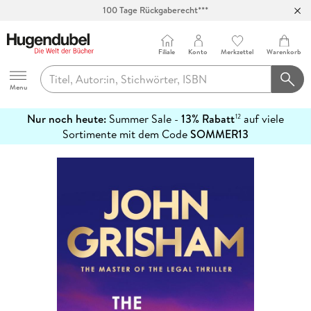
100 Tage Rückgaberecht***
Abholung in über 100 Filialen
Filiale
Konto
Merkzettel
Warenkorb
Hugendubel
Menu
Nur noch heute:
Summer Sale -
13% Rabatt
auf viele
12
mehr
Sortimente mit dem Code
SOMMER13
erfahren