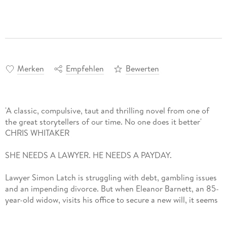
Merken
Empfehlen
Bewerten
'A classic, compulsive, taut and thrilling novel from one of
the great storytellers of our time. No one does it better'
CHRIS WHITAKER
SHE NEEDS A LAWYER. HE NEEDS A PAYDAY.
Lawyer Simon Latch is struggling with debt, gambling issues
and an impending divorce. But when Eleanor Barnett, an 85-
year-old widow, visits his office to secure a new will, it seems
his luck has finally changed: she claims she's sitting on a $20
million fortune and no one else knows about it.