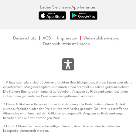
Laden Sie unsere App herunter.
Datenschutz
AGB
Impressum
Widerrufsbelehrung
Datenschutzeinstellungen
Mängelexemplare sind Bücher mit leichten Beschädigungen, die das Lesen aber nicht
1
einschränken. Mängelexemplare sind durch einen Stempel als solche gekennzeichnet.
Die frühere Buchpreisbindung ist aufgehoben. Angaben zu Preissenkungen beziehen
sich auf den gebundenen Preis eines mangelfreien Exemplars.
Diese Artikel unterliegen nicht der Preisbindung, die Preisbindung dieser Artikel
2
wurde aufgehoben oder der Preis wurde vom Verlag gesenkt. Die jeweils zutreffende
Alternative wird Ihnen auf der Artikelseite dargestellt. Angaben zu Preissenkungen
beziehen sich auf den vorherigen Preis.
Durch Öffnen der Leseprobe willigen Sie ein, dass Daten an den Anbieter der
3
Leseprobe übermittelt werden.