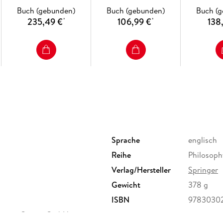
Buch (gebunden)
Buch (gebunden)
Buch (
235,49 €
106,99 €
138
*
*
Sprache
englisch
Reihe
Philosoph
Verlag/Hersteller
Springer
Gewicht
378 g
ISBN
9783030
ervice Center GmbH,