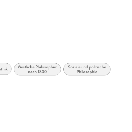
erg,
ure.com
Westliche Philosophie:
Soziale und politische
ethik
nach 1800
Philosophie