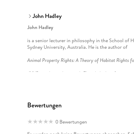
John Hadley
John Hadley
is a senior lecturer in philosophy in the School o
Sydney University, Australia. He is the author of
Animal Property Rights: A Theory of Habitat Rights f
(2015), and co-editor, with Elisa Aaltola, of
Animal Ethics and Philosophy: Questioning the Ortho
(2015).
Bewertungen
0 Bewertungen
Es wurden noch keine Bewertungen abgegeben. Schr