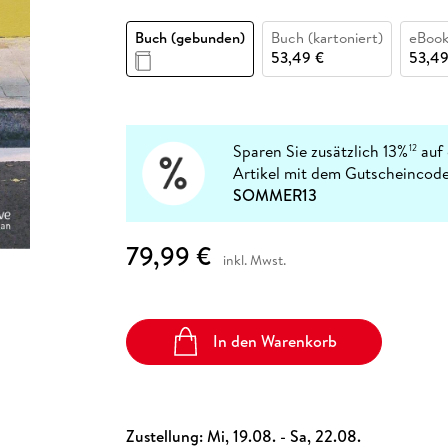
Fremdsprachige Bücher
n Lernhilfen
 Jugendbücher
eiber
Hörbuch Downloads im Bundle
cher
 Vergleich
 Puzzlezubehör
Lernen
New Adult
STABILO
Taschenbücher
Buch (gebunden)
Buch (kartoniert)
eBook
hilfen
hriller
 Backen
er
lender
Ratgeber
53,49 €
53,49
op
hriller
Romance
Sachbücher
precher:innen
Science Fiction
Sparen Sie zusätzlich 13%
auf 
12
Artikel mit dem Gutscheincode
Fremdsprachige Bücher
SOMMER13
79,99 €
inkl. Mwst.
In den Warenkorb
Zustellung:
Mi, 19.08. - Sa, 22.08.