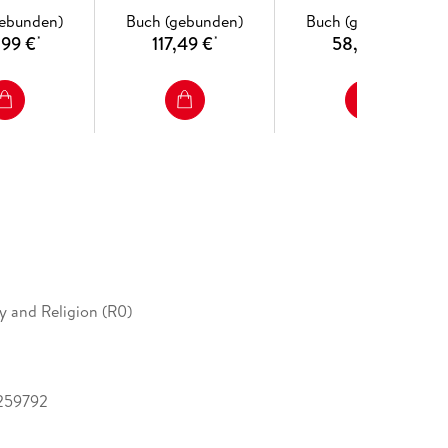
gebunden)
Buch (gebunden)
Buch (gebunden)
,99 €
117,49 €
58,99 €
*
*
*
y and Religion (R0)
259792