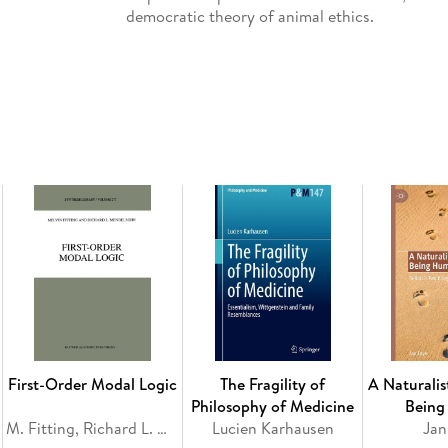
democratic theory of animal ethics.
Inhaltsverzeichnis
1. Introduction. - 2. The Political Problem of W
4. Relational Hedonism. - 5. Responses to the
Rights Theory. - 7. Objections to Animal Neop
First-Order Modal Logic
The Fragility of
A Naturalis
Philosophy of Medicine
Bein
M. Fitting, Richard L. Mendelsohn
Lucien Karhausen
Jan