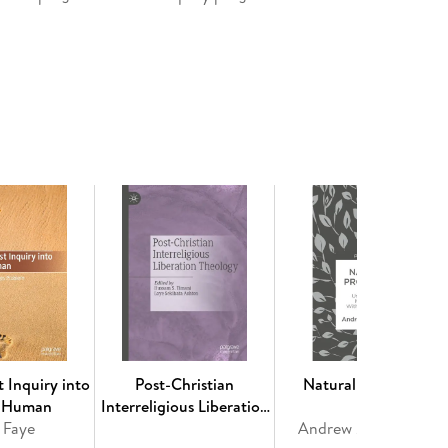
elfare. - 3. The Philosophical Problem of Welfare. -
 Welfare Problems. - 6. Two Problems for Animal
ragmatism. - 8. Welfare, Rights, and Pragmatism.
t Inquiry into
Post-Christian
Natural Processes
g Human
Interreligious Liberation
 Faye
Theology
Andrew M. Winters