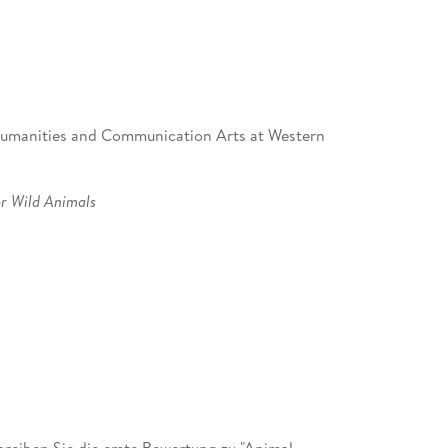
f Humanities and Communication Arts at Western
or Wild Animals
doxy
eiben Sie die erste Bewertung zu "Animal