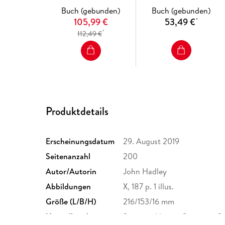
Buch (gebunden)
Buch (gebunden)
105,99 €
53,49 €
*
*
112,49 €
Produktdetails
Erscheinungsdatum
29. August 2019
Seitenanzahl
200
Autor/Autorin
John Hadley
Abbildungen
X, 187 p. 1 illus.
Größe (L/B/H)
216/153/16 mm
Herstelleradresse
Springer Nature Customer S