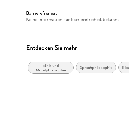
Europaplatz 3, 69115 Heidelb
ProductSafety@springernat
Barrierefreiheit
Keine Information zur Barrierefreiheit bekannt
Entdecken Sie mehr
Ethik und
Sprachphilosophie
Bio
Moralphilosophie