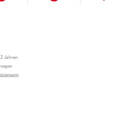
12 Jahren
roeper
Butzemann
8 mm
hverlag Biber & Butzemann, Geschwister-scholl-
566 Schöneiche beri Berlin, info@biber-
n.de