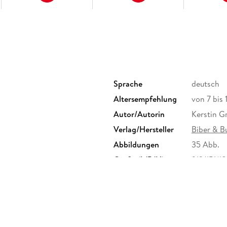
10. Mit dem Rad ums Rantumbecken 67
11. Auf frischer Tat ertappt 71
12. Unterwasserabenteuer in Westerland 79
13. Wattwürmer und Pfeffermuscheln 88
14. Gesucht und gefunden 96
15. Kapitänsleben in Keitum 101
16. Wanderdünen und Naturgewalten 111
Sprache
deutsch
Altersempfehlung
von 7 bis 
Autor/Autorin
Kerstin G
Verlag/Hersteller
Biber & 
Abbildungen
35 Abb.
Größe (L/B/H)
213/151/1
Herstelleradresse
Kinderbuc
Str. 7, 15
butzeman