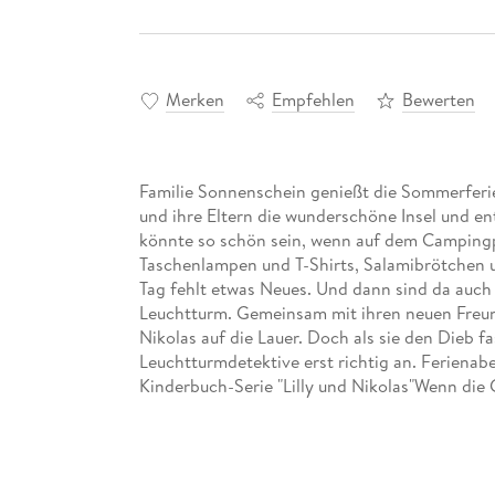
Merken
Empfehlen
Bewerten
Familie Sonnenschein genießt die Sommerferien
und ihre Eltern die wunderschöne Insel und e
könnte so schön sein, wenn auf dem Campingp
Taschenlampen und T-Shirts, Salamibrötchen 
Tag fehlt etwas Neues. Und dann sind da auc
Leuchtturm. Gemeinsam mit ihren neuen Freun
Nikolas auf die Lauer. Doch als sie den Dieb f
Leuchtturmdetektive erst richtig an. Ferienabe
Kinderbuch-Serie "Lilly und Nikolas"Wenn die G
den Urlaub fahren, erleben sie die schönsten
Tagen, lösen Rätsel und manchmal auch einen k
Sehenswürdigkeiten und Ausflugsziele, die Ki
erfahren sie so ganz nebenbei viel über Land u