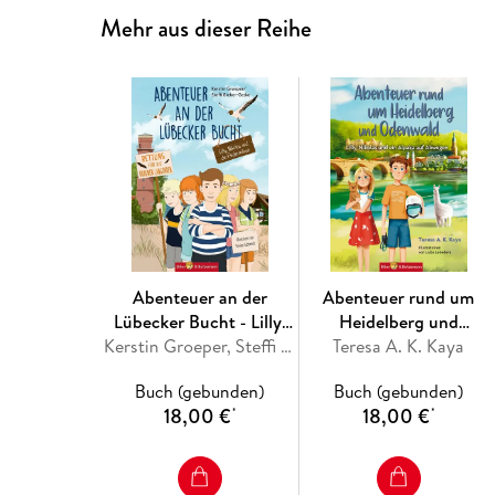
Mehr aus dieser Reihe
Abenteuer an der
Abenteuer rund um
Lübecker Bucht - Lilly,
Heidelberg und
Nikolas und die
Kerstin Groeper, Steffi Bieber-Geske
Odenwald - Lilly, Nikolas
Teresa A. K. Kaya
Ostseedindianer
und ein Alpaka auf
Buch (gebunden)
Buch (gebunden)
Abwegen
18,00 €
18,00 €
*
*