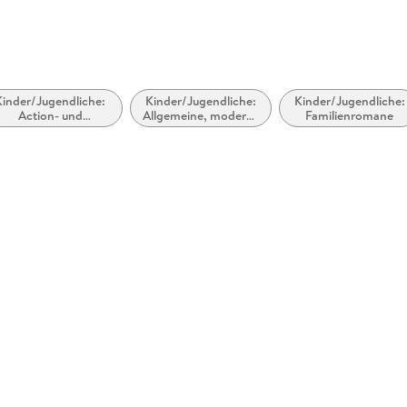
Kinder/Jugendliche:
Kinder/Jugendliche:
Kinder/Jugendliche:
Action- und
Allgemeine, moderne
Familienromane
benteuergeschichten
und zeitgenössische
Belletristik