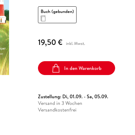
Fremdsprachige Bücher
n Lernhilfen
 Jugendbücher
eiber
Hörbuch Downloads im Bundle
cher
 Vergleich
 Puzzlezubehör
Lernen
New Adult
STABILO
Taschenbücher
Buch (gebunden)
hilfen
hriller
 Backen
er
lender
Ratgeber
op
hriller
Romance
Sachbücher
19,50 €
precher:innen
inkl. Mwst.
Science Fiction
Fremdsprachige Bücher
In den Warenkorb
Zustellung:
Di, 01.09. - Sa, 05.09.
Versand in 3 Wochen
Versandkostenfrei