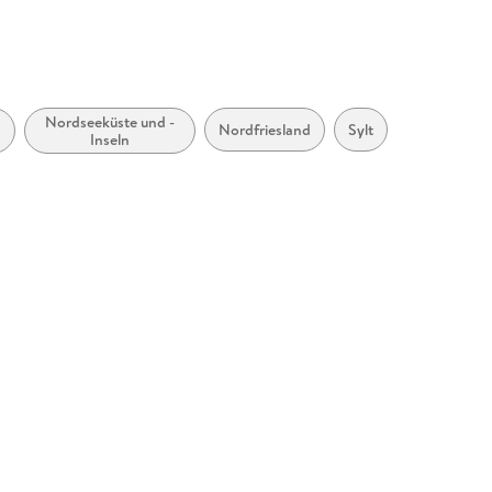
Nordseeküste und -
Nordfriesland
Sylt
Inseln