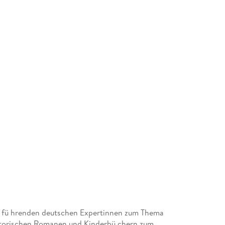
der fü hrenden deutschen Expertinnen zum Thema
istorischen Romanen und Kinderbü chern zum