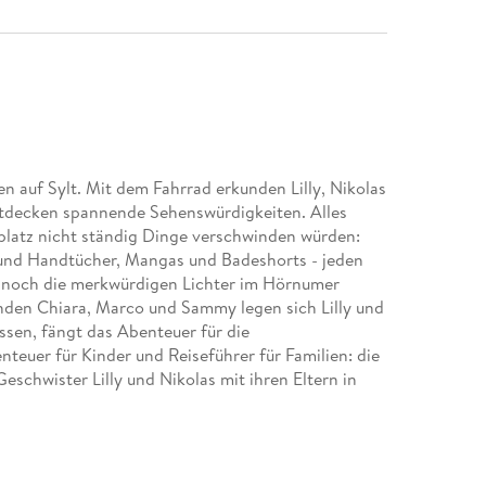
 auf Sylt. Mit dem Fahrrad erkunden Lilly, Nikolas
ntdecken spannende Sehenswürdigkeiten. Alles
latz nicht ständig Dinge verschwinden würden:
und Handtücher, Mangas und Badeshorts - jeden
h noch die merkwürdigen Lichter im Hörnumer
den Chiara, Marco und Sammy legen sich Lilly und
assen, fängt das Abenteuer für die
nteuer für Kinder und Reiseführer für Familien: die
eschwister Lilly und Nikolas mit ihren Eltern in
 Abenteuer, staunen über Dinge aus vergangenen
leinen Kriminalfall. Dabei entdecken sie jedes Mal
ndern wirklich Spaß machen. Auf ihren Touren
nd Leute und die Geschichte ihrer Urlaubsregion! -