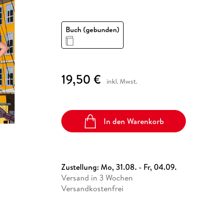
Fremdsprachige Bücher
n Lernhilfen
 Jugendbücher
eiber
Hörbuch Downloads im Bundle
cher
 Vergleich
 Puzzlezubehör
Lernen
New Adult
STABILO
Taschenbücher
hilfen
hriller
 Backen
er
lender
Ratgeber
Buch (gebunden)
op
hriller
Romance
Sachbücher
precher:innen
Science Fiction
19,50 €
inkl. Mwst.
Fremdsprachige Bücher
In den Warenkorb
Zustellung:
Mo, 31.08. - Fr, 04.09.
Versand in 3 Wochen
Versandkostenfrei