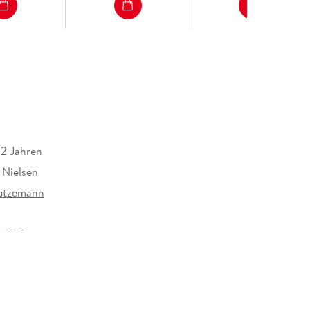
servat Wallnau geklaut?
ger Wallmuseum
uttgarden
12 Jahren
 unschöner Verdacht
 Nielsen
Butzemann
61183