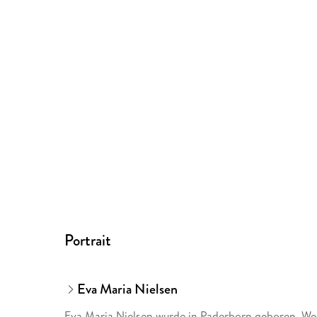
Portrait
Eva Maria Nielsen
Eva Maria Nielsen wurde in Paderborn geboren. Wei