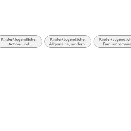
Kinder/Jugendliche:
Kinder/Jugendliche:
Kinder/Jugendlic
Action- und
Allgemeine, moderne
Familienroman
Abenteuergeschichten
und zeitgenössische
Belletristik