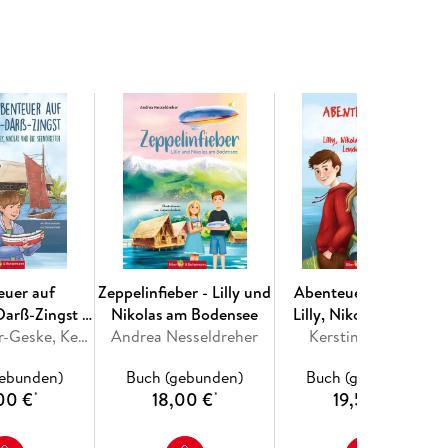
ken sie jedes Mal Sehenswürdigkeiten und
en. Auf ihren Touren erfahren sie so ganz nebenbei
hrer Urlaubsregion!
nteuer für Kinder von 7 bis 12 Jahren
d Reiseführer in einem Kinderbuch
emeinsamen Lesen in der Familie
Tipps für Ausflüge mit Kindern
egeistern
e Leseförderung mit ANTOLIN
 der Grundschule eingesetzt werden
ändern, ob Sommerferien am Meer oder
er machen Lust, selbst die Koffer zu packen und
euer auf
Zeppelinfieber - Lilly und
Abenteuer auf Sylt -
Darß-Zingst -
Nikolas am Bodensee
Lilly, Nikolas und die
olas und die
Steffi Bieber-Geske, Kerstin Gröper
Andrea Nesseldreher
Leuchtturmdetektive
Kerstin Groeper
tretter
gebunden)
Buch (gebunden)
Buch (gebunden)
00 €
18,00 €
19,50 €
*
*
*