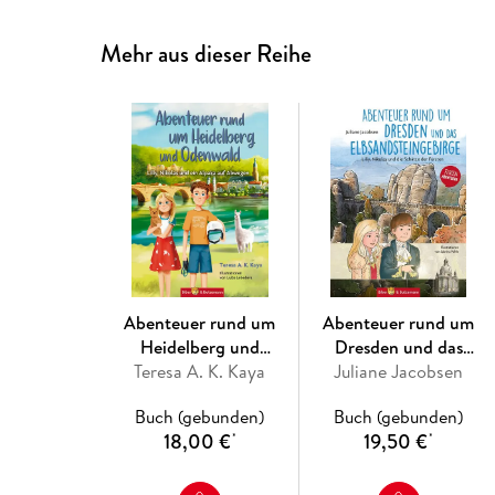
Mehr aus dieser Reihe
Abenteuer rund um
Abenteuer rund um
Heidelberg und
Dresden und das
Odenwald - Lilly, Nikolas
Teresa A. K. Kaya
Elbsandsteingebirge
Juliane Jacobsen
und ein Alpaka auf
Buch (gebunden)
Buch (gebunden)
Abwegen
18,00 €
19,50 €
*
*