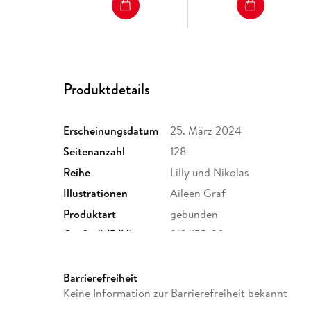
Produktdetails
Erscheinungsdatum
25. März 2024
Seitenanzahl
128
Reihe
Lilly und Nikolas
Illustrationen
Aileen Graf
Produktart
gebunden
Größe (L/B/H)
218/155/20 mm
Herstelleradresse
Kinderbuchverlag Biber & Bu
Str. 7, 15566 Schöneiche beri
Barrierefreiheit
butzemann.de
Keine Information zur Barrierefreiheit bekannt