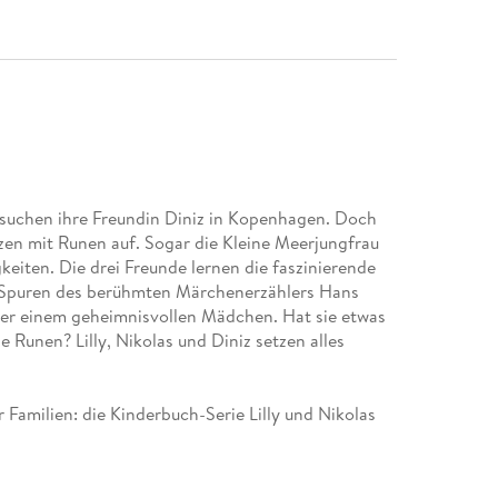
esuchen ihre Freundin Diniz in Kopenhagen. Doch
zen mit Runen auf. Sogar die Kleine Meerjungfrau
keiten. Die drei Freunde lernen die faszinierende
 Spuren des berühmten Märchenerzählers Hans
er einem geheimnisvollen Mädchen. Hat sie etwas
 Runen? Lilly, Nikolas und Diniz setzen alles
 Familien: die Kinderbuch-Serie Lilly und Nikolas
en Eltern in den Urlaub fahren, erleben sie die
 vergangenen Tagen, lösen Rätsel und manchmal