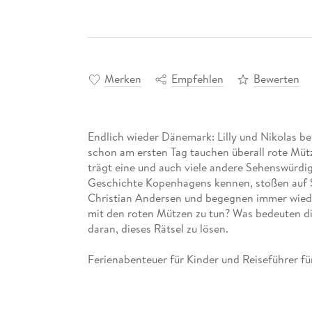
Merken
Empfehlen
Bewerten
Endlich wieder Dänemark: Lilly und Nikolas b
schon am ersten Tag tauchen überall rote Müt
trägt eine und auch viele andere Sehenswürdig
Geschichte Kopenhagens kennen, stoßen auf
Christian Andersen und begegnen immer wied
mit den roten Mützen zu tun? Was bedeuten die
daran, dieses Rätsel zu lösen.
Ferienabenteuer für Kinder und Reiseführer für
Wenn die Geschwister Lilly und Nikolas mit ihr
schönsten Abenteuer, staunen über Dinge aus