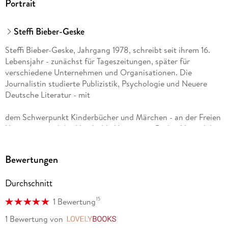
Portrait
Steffi Bieber-Geske
Steffi Bieber-Geske, Jahrgang 1978, schreibt seit ihrem 16.
Lebensjahr - zunächst für Tageszeitungen, später für
verschiedene Unternehmen und Organisationen. Die
Journalistin studierte Publizistik, Psychologie und Neuere
Deutsche Literatur - mit
dem Schwerpunkt Kinderbücher und Märchen - an der Freien
Universität und der Humboldt-Universität Berlin. Heute lebt
die Mutter von zwei Söhnen mit ihrer Familie am Stadtrand
von Berlin und schreibt und verlegt erfolgreich Kinderbücher.
Bewertungen
Außerdem organisiert sie die Berliner Buchmesse
BUCHBERLIN und das Kinderbuchfestival BUCHBERLINkids.
Durchschnitt
15
1 Bewertung
1 Bewertung
von
LovelyBooks