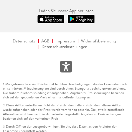
Laden Sie unsere App herunter.
Datenschutz
AGB
Impressum
Widerrufsbelehrung
Datenschutzeinstellungen
Mängelexemplare sind Bücher mit leichten Beschädigungen, die das Lesen aber nicht
1
einschränken. Mängelexemplare sind durch einen Stempel als solche gekennzeichnet.
Die frühere Buchpreisbindung ist aufgehoben. Angaben zu Preissenkungen beziehen
sich auf den gebundenen Preis eines mangelfreien Exemplars.
Diese Artikel unterliegen nicht der Preisbindung, die Preisbindung dieser Artikel
2
wurde aufgehoben oder der Preis wurde vom Verlag gesenkt. Die jeweils zutreffende
Alternative wird Ihnen auf der Artikelseite dargestellt. Angaben zu Preissenkungen
beziehen sich auf den vorherigen Preis.
Durch Öffnen der Leseprobe willigen Sie ein, dass Daten an den Anbieter der
3
Leseprobe übermittelt werden.