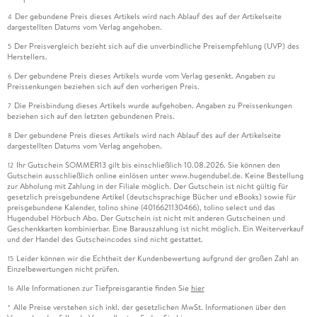
Der gebundene Preis dieses Artikels wird nach Ablauf des auf der Artikelseite
4
dargestellten Datums vom Verlag angehoben.
Der Preisvergleich bezieht sich auf die unverbindliche Preisempfehlung (UVP) des
5
Herstellers.
Der gebundene Preis dieses Artikels wurde vom Verlag gesenkt. Angaben zu
6
Preissenkungen beziehen sich auf den vorherigen Preis.
Die Preisbindung dieses Artikels wurde aufgehoben. Angaben zu Preissenkungen
7
beziehen sich auf den letzten gebundenen Preis.
Der gebundene Preis dieses Artikels wird nach Ablauf des auf der Artikelseite
8
dargestellten Datums vom Verlag angehoben.
Ihr Gutschein SOMMER13 gilt bis einschließlich 10.08.2026. Sie können den
12
Gutschein ausschließlich online einlösen unter www.hugendubel.de. Keine Bestellung
zur Abholung mit Zahlung in der Filiale möglich. Der Gutschein ist nicht gültig für
gesetzlich preisgebundene Artikel (deutschsprachige Bücher und eBooks) sowie für
preisgebundene Kalender, tolino shine (4016621130466), tolino select und das
Hugendubel Hörbuch Abo. Der Gutschein ist nicht mit anderen Gutscheinen und
Geschenkkarten kombinierbar. Eine Barauszahlung ist nicht möglich. Ein Weiterverkauf
und der Handel des Gutscheincodes sind nicht gestattet.
Leider können wir die Echtheit der Kundenbewertung aufgrund der großen Zahl an
15
Einzelbewertungen nicht prüfen.
Alle Informationen zur Tiefpreisgarantie finden Sie
hier
16
Alle Preise verstehen sich inkl. der gesetzlichen MwSt. Informationen über den
*