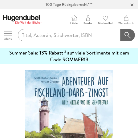
100 Tage Rückgaberecht***
Abholung in über 100 Filialen
Filiale
Konto
Merkzettel
Warenkorb
Hugendubel
Menu
Summer Sale:
13% Rabatt
auf viele Sortimente mit dem
12
mehr
Code
SOMMER13
erfahren