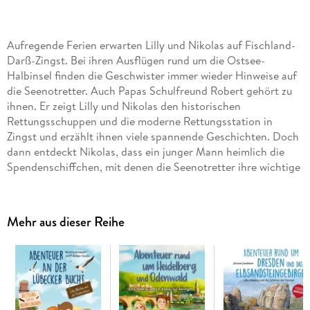
Aufregende Ferien erwarten Lilly und Nikolas auf Fischland-
Darß-Zingst. Bei ihren Ausflügen rund um die Ostsee-
Halbinsel finden die Geschwister immer wieder Hinweise auf
die Seenotretter. Auch Papas Schulfreund Robert gehört zu
ihnen. Er zeigt Lilly und Nikolas den historischen
Rettungsschuppen und die moderne Rettungsstation in
Zingst und erzählt ihnen viele spannende Geschichten. Doch
dann entdeckt Nikolas, dass ein junger Mann heimlich die
Spendenschiffchen, mit denen die Seenotretter ihre wichtige
Arbeit finanzieren, mitnimmt. Während er versucht, den Dieb
zu schnappen, hat Lilly ganz andere Sorgen. Ihre neue
Freundin Maike hat sich den Fuß verstaucht und fällt nun für
Mehr aus dieser Reihe
das Kinderballett "Schwanensee" aus. Nur Lilly kann das
Stück jetzt noch retten, indem sie kurzfristig die Rolle der
Prinzessin Odette übernimmt. Aber die Premiere ist schon in
fünf Tagen! Dann klingelt bei einem gemeinsamen
Abendessen auch noch Roberts Telefon: Ein Fischerboot ist
in Seenot geraten und ein gefährlicher Rettungseinsatz