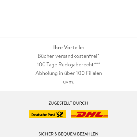
diese Reihe dann lieben wird ;)Romantik, Drama, Spannung,
ein Showdown, welcher nicht allzu blutig beschrieben ist und
das alles in einem super zu lesenden Schreibstil :)Den einen
Folgeband, der noch in meinem Regal steht, werde ich auch
definitiv noch lesen; ob ich den weiteren brauche, werde ich
dann entscheiden ;)Ich gebe diesem Buch daher 3 Sterne
(also guter Durchschnitt), da ich es gerne gelesen habe & ich
Ihre Vorteile:
es für meine Tochter aufhebe :)
Bücher versandkostenfrei*
100 Tage Rückgaberecht***
Abholung in über 100 Filialen
uvm.
ZUGESTELLT DURCH
SICHER & BEQUEM BEZAHLEN