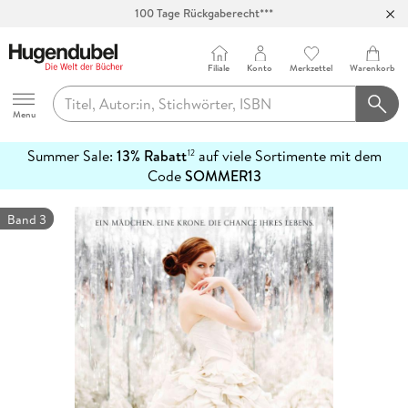
100 Tage Rückgaberecht***
Abholung in über 100 Filialen
Filiale
Konto
Merkzettel
Warenkorb
Hugendubel
Menu
Summer Sale:
13% Rabatt
auf viele Sortimente mit dem
12
mehr
Code
SOMMER13
erfahren
Band 3