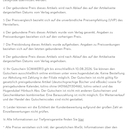
Leseprobe übermittelt werden.
Der gebundene Preis dieses Artikels wird nach Ablauf des auf der Artikelseite
4
dargestellten Datums vom Verlag angehoben.
Der Preisvergleich bezieht sich auf die unverbindliche Preisempfehlung (UVP) des
5
Herstellers.
Der gebundene Preis dieses Artikels wurde vom Verlag gesenkt. Angaben zu
6
Preissenkungen beziehen sich auf den vorherigen Preis.
Die Preisbindung dieses Artikels wurde aufgehoben. Angaben zu Preissenkungen
7
beziehen sich auf den letzten gebundenen Preis.
Der gebundene Preis dieses Artikels wird nach Ablauf des auf der Artikelseite
8
dargestellten Datums vom Verlag angehoben.
Ihr Gutschein SOMMER13 gilt bis einschließlich 10.08.2026. Sie können den
12
Gutschein ausschließlich online einlösen unter www.hugendubel.de. Keine Bestellung
zur Abholung mit Zahlung in der Filiale möglich. Der Gutschein ist nicht gültig für
gesetzlich preisgebundene Artikel (deutschsprachige Bücher und eBooks) sowie für
preisgebundene Kalender, tolino shine (4016621130466), tolino select und das
Hugendubel Hörbuch Abo. Der Gutschein ist nicht mit anderen Gutscheinen und
Geschenkkarten kombinierbar. Eine Barauszahlung ist nicht möglich. Ein Weiterverkauf
und der Handel des Gutscheincodes sind nicht gestattet.
Leider können wir die Echtheit der Kundenbewertung aufgrund der großen Zahl an
15
Einzelbewertungen nicht prüfen.
Alle Informationen zur Tiefpreisgarantie finden Sie
hier
16
Alle Preise verstehen sich inkl. der gesetzlichen MwSt. Informationen über den
*