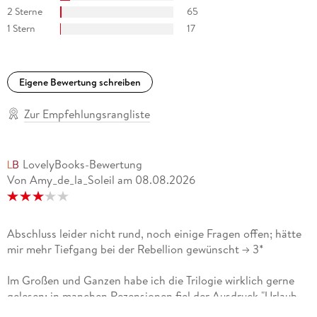
2 Sterne
65
1 Stern
17
Eigene Bewertung schreiben
Zur Empfehlungsrangliste
LovelyBooks-Bewertung
Von Amy_de_la_Soleil
am
08.08.2026
Abschluss leider nicht rund, noch einige Fragen offen; hätte
mir mehr Tiefgang bei der Rebellion gewünscht -> 3*
Im Großen und Ganzen habe ich die Trilogie wirklich gerne
gelesen; in manchen Rezensionen fiel der Ausdruck "Urlaub
fürs Gehirn" und das finde ich ziemlich passend :)Die Reihe