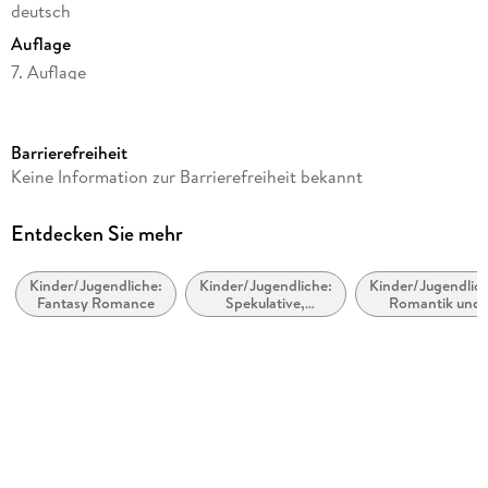
deutsch
Auflage
7. Auflage
Seitenanzahl
384
Barrierefreiheit
Altersempfehlung
Keine Information zur Barrierefreiheit bekannt
ab 14 Jahre
Reihe
Entdecken Sie mehr
Selection, 3
Kinder/Jugendliche:
Kinder/Jugendliche:
Kinder/Jugendlich
Autor/Autorin
Fantasy Romance
Spekulative,
Romantik und
Kiera Cass
utopische und
Liebesgeschicht
dystopische
Übersetzung
Literatur
Susann Friedrich
Verlag/Hersteller
FISCHER Sauerländer
Originaltitel