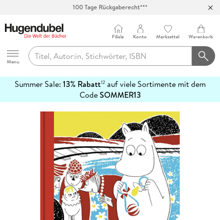
100 Tage Rückgaberecht***
Abholung in über 100 Filialen
Filiale
Konto
Merkzettel
Warenkorb
Hugendubel
Menu
Summer Sale:
13% Rabatt
auf viele Sortimente mit dem
12
mehr
Code
SOMMER13
erfahren