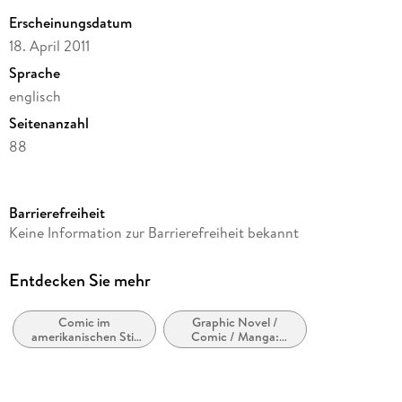
Erscheinungsdatum
18. April 2011
Sprache
englisch
Seitenanzahl
88
Reihe
Drawn & Quarterly
Barrierefreiheit
Autor/Autorin
Keine Information zur Barrierefreiheit bekannt
Lars Jansson
Verlag/Hersteller
Entdecken Sie mehr
Drawn & Quarterly IWUK
Comic im
Graphic Novel /
Produktart
amerikanischen Stil
Comic / Manga:
gebunden
bzw. Tradition
Genres, Gattungen
Gewicht
724 g