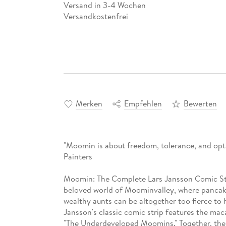
Versand in 3-4 Wochen
Versandkostenfrei
Merken
Empfehlen
Bewerten
"Moomin is about freedom, tolerance, and opti
Painters
Moomin: The Complete Lars Jansson Comic Str
beloved world of Moominvalley, where pancake
wealthy aunts can be altogether too fierce to
Jansson's classic comic strip features the ma
"The Underdeveloped Moomins." Together, the fo