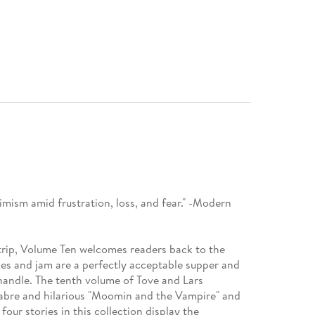
mism amid frustration, loss, and fear." -Modern
ip, Volume Ten welcomes readers back to the
s and jam are a perfectly acceptable supper and
 handle. The tenth volume of Tove and Lars
cabre and hilarious "Moomin and the Vampire" and
ur stories in this collection display the