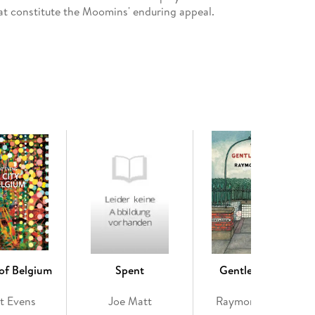
at constitute the Moomins' enduring appeal.
 of Belgium
Spent
Gentleman Jim
t Evens
Joe Matt
Raymond Briggs