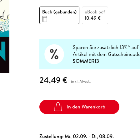
Fremdsprachige Bücher
n Lernhilfen
 Jugendbücher
eiber
Hörbuch Downloads im Bundle
cher
 Vergleich
 Puzzlezubehör
Lernen
New Adult
STABILO
Taschenbücher
Buch (gebunden)
eBook pdf
hilfen
hriller
 Backen
er
lender
Ratgeber
10,49 €
op
hriller
Romance
Sachbücher
precher:innen
Science Fiction
Sparen Sie zusätzlich 13%
auf 
12
Artikel mit dem Gutscheincode
Fremdsprachige Bücher
SOMMER13
24,49 €
inkl. Mwst.
In den Warenkorb
Zustellung:
Mi, 02.09. - Di, 08.09.