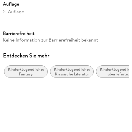
Klassikern der Kinder- und Jugendliteratur und ist mehrfach
Auflage
ausgezeichnet worden, unter anderem mit dem Deutschen
5. Auflage
Jugendliteraturpreis.
Seitenanzahl
272
Barrierefreiheit
Altersempfehlung
Keine Information zur Barrierefreiheit bekannt
von 12 bis 99 Jahren
Autor/Autorin
Entdecken Sie mehr
Otfried Preußler
Kinder/Jugendliche:
Kinder/Jugendliche:
Kinder/Jugendlich
Design
Fantasy
Klassische Literatur
überlieferte
Kerstin Schürmann Formlabor
Geschichten
Weitere Beteiligte
Kerstin Schürmann Formlabor
Verlag/Hersteller
Thienemann
Gewicht
468 g