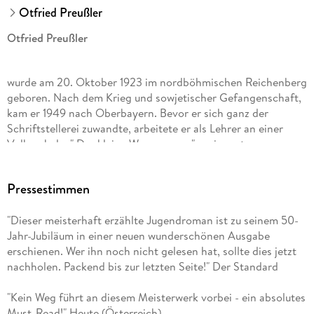
Otfried Preußler
Otfried Preußler
wurde am 20. Oktober 1923 im nordböhmischen Reichenberg
geboren. Nach dem Krieg und sowjetischer Gefangenschaft,
kam er 1949 nach Oberbayern. Bevor er sich ganz der
Schriftstellerei zuwandte, arbeitete er als Lehrer an einer
Volksschule. " Der kleine Wassermann" , sein erstes
Kinderbuch, wurde 1956 veröffentlicht. Otfried Preußler hat
über 35 Bücher geschrieben, die in mehr als 50 Sprachen
Pressestimmen
übersetzt wurden und für die er viele Auszeichnungen
erhalten hat. Die weltweite Gesamtauflage seiner Bücher
"Dieser meisterhaft erzählte Jugendroman ist zu seinem 50-
beträgt rund 50 Millionen Exemplare. Otfried Preußler starb
Jahr-Jubiläum in einer neuen wunderschönen Ausgabe
am 18. Februar 2013.
erschienen. Wer ihn noch nicht gelesen hat, sollte dies jetzt
nachholen. Packend bis zur letzten Seite!" Der Standard
"Kein Weg führt an diesem Meisterwerk vorbei - ein absolutes
Must-Read!" Heute (Österreich)