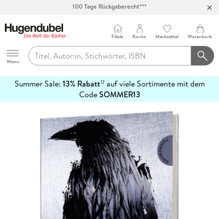
Abholung in über 100 Filialen
Filiale
Konto
Merkzettel
Warenkorb
Hugendubel
Menu
Summer Sale:
13% Rabatt
auf viele Sortimente mit dem
12
mehr
Code
SOMMER13
erfahren