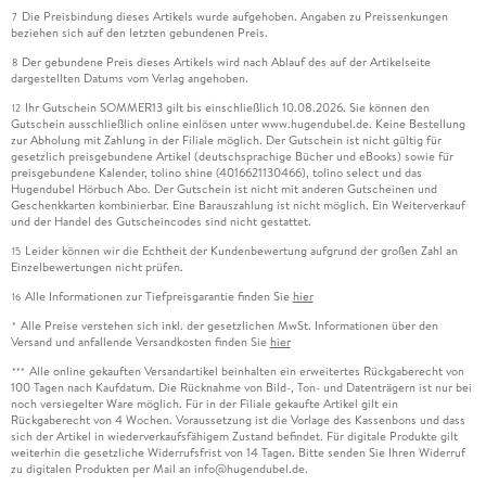
Die Preisbindung dieses Artikels wurde aufgehoben. Angaben zu Preissenkungen
7
beziehen sich auf den letzten gebundenen Preis.
Der gebundene Preis dieses Artikels wird nach Ablauf des auf der Artikelseite
8
dargestellten Datums vom Verlag angehoben.
Ihr Gutschein SOMMER13 gilt bis einschließlich 10.08.2026. Sie können den
12
Gutschein ausschließlich online einlösen unter www.hugendubel.de. Keine Bestellung
zur Abholung mit Zahlung in der Filiale möglich. Der Gutschein ist nicht gültig für
gesetzlich preisgebundene Artikel (deutschsprachige Bücher und eBooks) sowie für
preisgebundene Kalender, tolino shine (4016621130466), tolino select und das
Hugendubel Hörbuch Abo. Der Gutschein ist nicht mit anderen Gutscheinen und
Geschenkkarten kombinierbar. Eine Barauszahlung ist nicht möglich. Ein Weiterverkauf
und der Handel des Gutscheincodes sind nicht gestattet.
Leider können wir die Echtheit der Kundenbewertung aufgrund der großen Zahl an
15
Einzelbewertungen nicht prüfen.
Alle Informationen zur Tiefpreisgarantie finden Sie
hier
16
Alle Preise verstehen sich inkl. der gesetzlichen MwSt. Informationen über den
*
Versand und anfallende Versandkosten finden Sie
hier
Alle online gekauften Versandartikel beinhalten ein erweitertes Rückgaberecht von
***
100 Tagen nach Kaufdatum. Die Rücknahme von Bild-, Ton- und Datenträgern ist nur bei
noch versiegelter Ware möglich. Für in der Filiale gekaufte Artikel gilt ein
Rückgaberecht von 4 Wochen. Voraussetzung ist die Vorlage des Kassenbons und dass
sich der Artikel in wiederverkaufsfähigem Zustand befindet. Für digitale Produkte gilt
weiterhin die gesetzliche Widerrufsfrist von 14 Tagen. Bitte senden Sie Ihren Widerruf
zu digitalen Produkten per Mail an info@hugendubel.de.