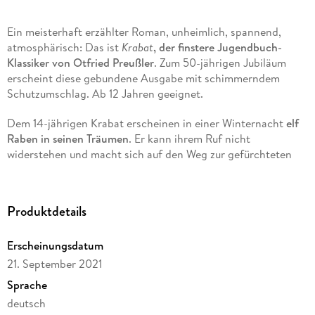
Ein meisterhaft erzählter Roman, unheimlich, spannend,
atmosphärisch: Das ist
Krabat
, der finstere Jugendbuch-
Klassiker von Otfried Preußler
. Zum 50-jährigen Jubiläum
erscheint diese gebundene Ausgabe mit schimmerndem
Schutzumschlag. Ab 12 Jahren geeignet.
Dem 14-jährigen Krabat erscheinen in einer Winternacht
elf
Raben in seinen Träumen
. Er kann ihrem Ruf nicht
widerstehen und macht sich auf den Weg zur gefürchteten
Mühle am Koselbruch
. Dort angekommen verspricht ihm der
unheimliche Müllermeister ein leichtes und schönes Leben -
zu einem hohen Preis.
Doch wie kann die Verstrickung mit
Produktdetails
dem Bösen beendet werden, wie der Meister besiegt werden?
Nur eines hat diese Macht: Die bedingungslose Liebe eines
Erscheinungsdatum
Mädchens.
21. September 2021
Die auf einer alten Sage beruhende Geschichte ist die
Sprache
Erzählung vom
magischen Spiel um die Freiheit des
deutsch
Menschen, um Gerechtigkeit und Liebe
. Krabat gehört zu den