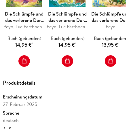
Die Schlümpfe und
Die Schlümpfe und
Die Schlümpfe un
das verlorene Dorf.
das verlorene Dorf.
das verlorene Dorf
Band 8
Peyo, Luc Parthoens, Thierry Culliford, Falzar
Band 6
Peyo, Luc Parthoens, Thierry Culliford
Band 5
Peyo
Buch (gebunden)
Buch (gebunden)
Buch (gebunden)
14,95 €
14,95 €
13,95 €
*
*
*
Produktdetails
Erscheinungsdatum
27. Februar 2025
Sprache
deutsch