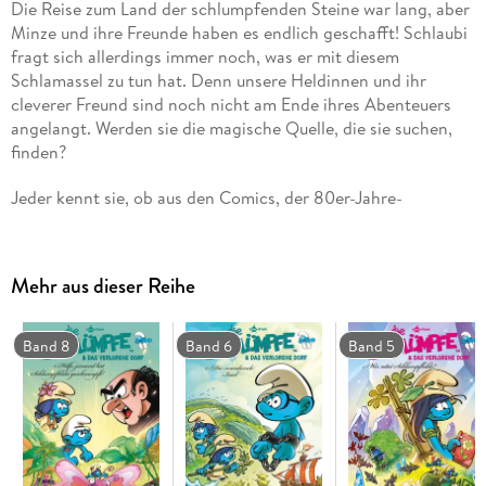
Die Reise zum Land der schlumpfenden Steine war lang, aber
Minze und ihre Freunde haben es endlich geschafft! Schlaubi
fragt sich allerdings immer noch, was er mit diesem
Schlamassel zu tun hat. Denn unsere Heldinnen und ihr
cleverer Freund sind noch nicht am Ende ihres Abenteuers
angelangt. Werden sie die magische Quelle, die sie suchen,
finden?
Jeder kennt sie, ob aus den Comics, der 80er-Jahre-
Fernsehserie oder den jüngsten Kinofilmen: 100 kleine blaue
Wichte leben glücklich und zufrieden, im Einklang mit sich
und der Natur wohlbehütet in kleinen, aus Pilzen gebauten
Mehr aus dieser Reihe
Häuschen. Wäre da nur nicht ihr ewiger Widersacher, der
Zauberer Gargamel, der gemeinsam mit seinem Kater Azrael
immer wieder Jagd auf sie macht! Und inzwischen haben die
Band 8
Band 6
Band 5
Schlümpfe Gesellschaft bekommen: Ein Dorf voller
weiblicher Schlümpfe! Die Bände der Serie »Die Schlümpfe
und das verlorene Dorf« erzählen muntere Geschichten aus
dieser neuen Welt und beweisen, dass Mädchen-Schlümpfe
mindestens genauso taff sind wie die Jungs wenn nicht gar
taffer!