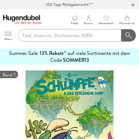
100 Tage Rückgaberecht***
Abholung in über 100 Filialen
Filiale
Konto
Merkzettel
Warenkorb
Hugendubel
Menu
Summer Sale:
13% Rabatt
auf viele Sortimente mit dem
12
mehr
Code
SOMMER13
erfahren
Band 7