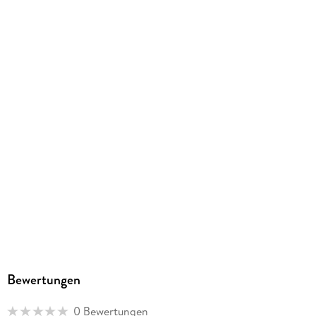
Originalsprache
französisch
Produktart
gebunden
Abbildungen
komplett farbiges Comicalbum
Gewicht
420 g
Größe (L/B/H)
297/214/9 mm
ISBN
9783967927443
Herstelleradresse
Splitter Bielefeld, Detmolder Str. 23, 33604 Bielefeld,
info@splitter-verlag.de
Bewertungen
0 Bewertungen