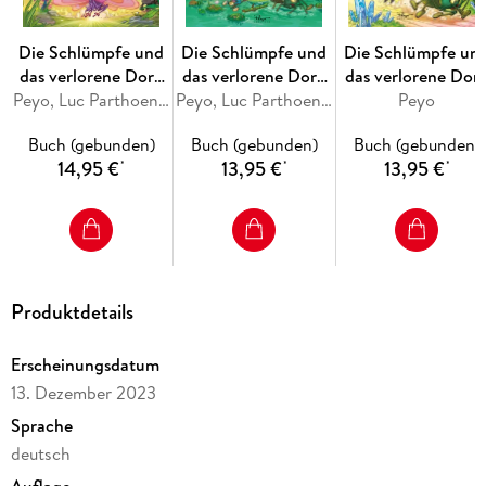
muntere Geschichten aus dieser neuen Welt und beweisen,
dass Mädchen-Schlümpfe mindestens genauso taff sind wie
die Jungs wenn nicht gar taffer!
Die Schlümpfe und
Die Schlümpfe und
Die Schlümpfe un
das verlorene Dorf.
das verlorene Dorf.
das verlorene Dorf
Band 8
Peyo, Luc Parthoens, Thierry Culliford, Falzar
Band 7
Peyo, Luc Parthoens, Thierry Culliford
Band 5
Peyo
Buch (gebunden)
Buch (gebunden)
Buch (gebunden)
14,95 €
13,95 €
13,95 €
*
*
*
Produktdetails
Erscheinungsdatum
13. Dezember 2023
Sprache
deutsch