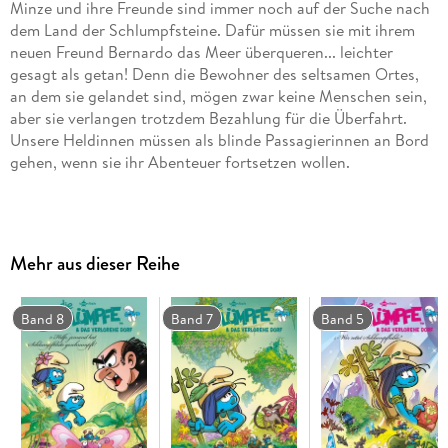
Minze und ihre Freunde sind immer noch auf der Suche nach
dem Land der Schlumpfsteine. Dafür müssen sie mit ihrem
neuen Freund Bernardo das Meer überqueren... leichter
gesagt als getan! Denn die Bewohner des seltsamen Ortes,
an dem sie gelandet sind, mögen zwar keine Menschen sein,
aber sie verlangen trotzdem Bezahlung für die Überfahrt.
Unsere Heldinnen müssen als blinde Passagierinnen an Bord
gehen, wenn sie ihr Abenteuer fortsetzen wollen.
Jeder kennt sie, ob aus den Comics, der 80er-Jahre-
Fernsehserie oder den jüngsten Kinofilmen: 100 kleine blaue
Wichte leben glücklich und zufrieden, im Einklang mit sich
Mehr aus dieser Reihe
und der Natur wohlbehütet in kleinen, aus Pilzen gebauten
Häuschen. Wäre da nur nicht ihr ewiger Widersacher, der
Zauberer Gargamel, der gemeinsam mit seinem Kater Azrael
Band 8
Band 7
Band 5
immer wieder Jagd auf sie macht!
Und inzwischen haben die Schlümpfe Gesellschaft
bekommen: Ein Dorf voller weiblicher Schlümpfe! Die Bände
der Serie »Die Schlümpfe und das verlorene Dorf« erzählen