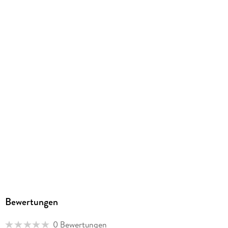
Produktart
gebunden
Abbildungen
komplett farbiges Comicalbum
Gewicht
422 g
Größe (L/B/H)
298/218/10 mm
ISBN
9783967927436
Bewertungen
0 Bewertungen