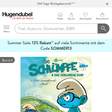
100 Tage Rückgaberecht***
Abholung in über 100 Filialen
Filiale
Konto
Merkzettel
Warenkorb
Hugendubel
Menu
Summer Sale:
13% Rabatt
auf viele Sortimente mit dem
12
mehr
Code
SOMMER13
erfahren
Band 6