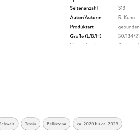
Seitenanzahl
313
Autor/Autorin
R. Kuhn
Produktart
gebunden
Größe (L/B/H)
30/134/2
Herstelleradresse
Gmeiner-V
info@gmei
Schweiz
Tessin
Bellinzona
ca. 2020 bis ca. 2029