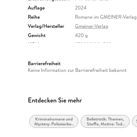
Auflage
2024
Reihe
Romane im GMEINER-Verlag
Verlag/Hersteller
Gmeiner-Verlag
Gewicht
420 g
ISBN
9783839206522
Barrierefreiheit
Keine Information zur Barrierefreiheit bekannt
Entdecken Sie mehr
Kriminalromane und
Belletristik: Themen,
Mystery: Polizeiarbeit
Stoffe, Motive: Tod,
& Forensik
Trauer, Verlust