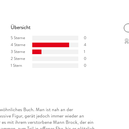
Übersicht
5 Sterne
0
4 Sterne
4
3 Sterne
1
2 Sterne
0
1 Stern
0
gewöhnliches Buch. Man ist nah an der
assive Figur, gerät jedoch immer wieder an
r es mit ihrem verstorbene Mann Brock, der ein
sammen, zum Teil in offener Ehe, bis er plötzlich