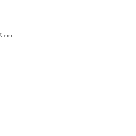
10 mm
erlag GmbH, Im Ehnried 5, 88605 Messkirch,
ner-verlag.de