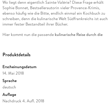
Wo liegt denn eigentlich Sainte-Valérie? Diese Frage erhält
Sophie Bonnet, Bestsellerautorin vieler Provence-Krimis,
ebenso häufig wie die Bitte, endlich einmal ein Kochbuch zu
schreiben, denn die kulinarische Welt Südfrankreichs ist auch
immer fester Bestandteil ihrer Bücher.
Hier kommt nun die passende
kulinarische Reise durch die
vielfältigen Landschaften der Provence
: Jedes Kapitel
korrespondiert mit einem Schauplatz der fünf Krimibände um
Ermittler Pierre Durand und wird mit atmosphärischen
Produktdetails
Bildern und kleinen Anekdoten über die Region und deren
kulinarischen Besonderheiten zum Hochgenuss.
Erscheinungsdatum
Mit einer Beschreibung der Spezialitäten, Informationen über
14. Mai 2018
landestypische Produkte und
einer Auswahl an 75 köstlichen
Sprache
Rezepten
, die einfach nachzukochen sind und für einen
deutsch
gelungenen Abend sorgen. Das Buch ist eine Einladung zum
Entspannen, Genießen, Ausprobieren oder einfach nur zum
Auflage
Schmökern.
Nachdruck 4. Aufl. 2018
Seitenanzahl
Ausstattung: ca. 150 Farbfotos; ca. 150 Farbfotos