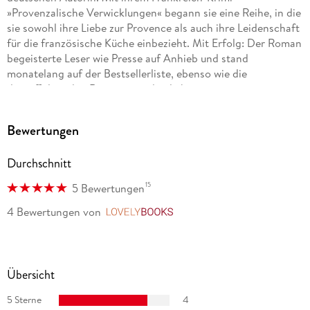
»Provenzalische Verwicklungen« begann sie eine Reihe, in die
sie sowohl ihre Liebe zur Provence als auch ihre Leidenschaft
für die französische Küche einbezieht. Mit Erfolg: Der Roman
begeisterte Leser wie Presse auf Anhieb und stand
monatelang auf der Bestsellerliste, ebenso wie die
darauffolgenden Romane um den liebenswerten
provenzalischen Ermittler Pierre Durand. Die Autorin lebt mit
ihrer Familie in Hamburg.
Bewertungen
Durchschnitt
15
5 Bewertungen
4 Bewertungen
von
LovelyBooks
Übersicht
5 Sterne
4