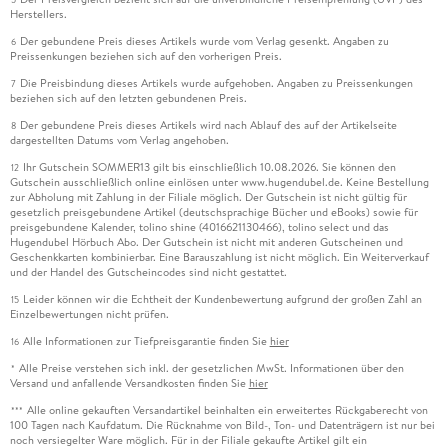
Herstellers.
Der gebundene Preis dieses Artikels wurde vom Verlag gesenkt. Angaben zu
6
Preissenkungen beziehen sich auf den vorherigen Preis.
Die Preisbindung dieses Artikels wurde aufgehoben. Angaben zu Preissenkungen
7
beziehen sich auf den letzten gebundenen Preis.
Der gebundene Preis dieses Artikels wird nach Ablauf des auf der Artikelseite
8
dargestellten Datums vom Verlag angehoben.
Ihr Gutschein SOMMER13 gilt bis einschließlich 10.08.2026. Sie können den
12
Gutschein ausschließlich online einlösen unter www.hugendubel.de. Keine Bestellung
zur Abholung mit Zahlung in der Filiale möglich. Der Gutschein ist nicht gültig für
gesetzlich preisgebundene Artikel (deutschsprachige Bücher und eBooks) sowie für
preisgebundene Kalender, tolino shine (4016621130466), tolino select und das
Hugendubel Hörbuch Abo. Der Gutschein ist nicht mit anderen Gutscheinen und
Geschenkkarten kombinierbar. Eine Barauszahlung ist nicht möglich. Ein Weiterverkauf
und der Handel des Gutscheincodes sind nicht gestattet.
Leider können wir die Echtheit der Kundenbewertung aufgrund der großen Zahl an
15
Einzelbewertungen nicht prüfen.
Alle Informationen zur Tiefpreisgarantie finden Sie
hier
16
Alle Preise verstehen sich inkl. der gesetzlichen MwSt. Informationen über den
*
Versand und anfallende Versandkosten finden Sie
hier
Alle online gekauften Versandartikel beinhalten ein erweitertes Rückgaberecht von
***
100 Tagen nach Kaufdatum. Die Rücknahme von Bild-, Ton- und Datenträgern ist nur bei
noch versiegelter Ware möglich. Für in der Filiale gekaufte Artikel gilt ein