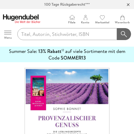
100 Tage Rückgaberecht***
Abholung in über 100 Filialen
Filiale
Konto
Merkzettel
Warenkorb
Hugendubel
Menu
Summer Sale:
13% Rabatt
auf viele Sortimente mit dem
12
mehr
Code
SOMMER13
erfahren