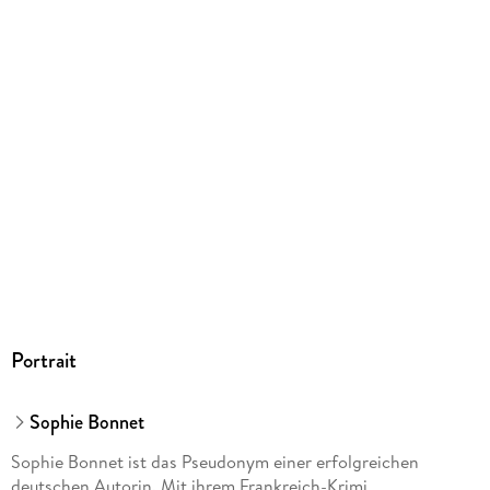
ca. 150 Farbfotos
ISBN
9783517096360
Herstelleradresse
Penguin Random House Verlagsgruppe GmbH, Neumarkter
Straße 28, 81673 München,
produktsicherheit@penguinrandomhouse.de
Portrait
Sophie Bonnet
Sophie Bonnet ist das Pseudonym einer erfolgreichen
deutschen Autorin. Mit ihrem Frankreich-Krimi