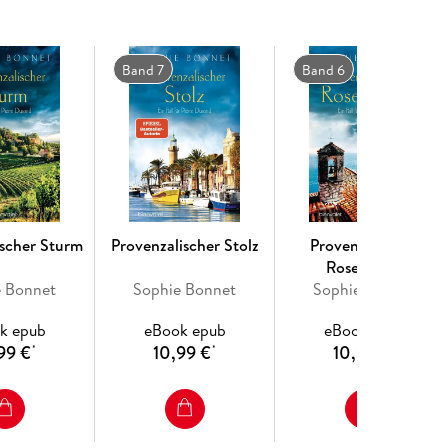
Band 7
Band 6
ischer Sturm
Provenzalischer Stolz
Provenzalischer
Rosenkrieg
e Bonnet
Sophie Bonnet
Sophie Bonnet
k epub
eBook epub
eBook epub
99 €
10,99 €
10,99 €
*
*
*