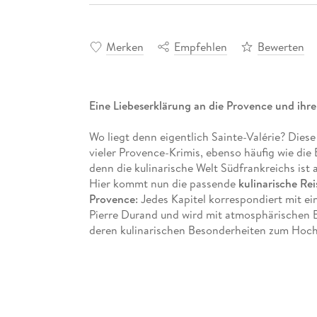
Merken
Empfehlen
Bewerten
Eine Liebeserklärung an die Provence und ihr
Wo liegt denn eigentlich Sainte-Valérie? Diese
vieler Provence-Krimis, ebenso häufig wie die 
denn die kulinarische Welt Südfrankreichs ist 
Hier kommt nun die passende
kulinarische Rei
Provence
: Jedes Kapitel korrespondiert mit e
Pierre Durand und wird mit atmosphärischen B
deren kulinarischen Besonderheiten zum Hoc
Mit einer Beschreibung der Spezialitäten, In
Auswahl an 75 köstlichen Rezepten
, die einf
Abend sorgen. Das Buch ist eine Einladung z
einfach nur zum Schmökern.