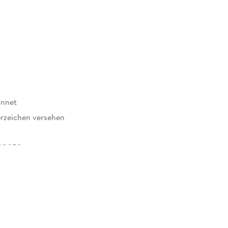
onnet
rzeichen versehen
18058