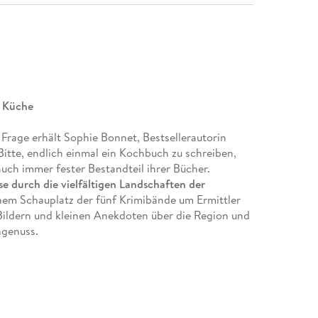
e Küche
 Frage erhält Sophie Bonnet, Bestsellerautorin
Bitte, endlich einmal ein Kochbuch zu schreiben,
auch immer fester Bestandteil ihrer Bücher.
se durch die vielfältigen Landschaften der
inem Schauplatz der fünf Krimibände um Ermittler
ildern und kleinen Anekdoten über die Region und
hgenuss.
formationen über landestypische Produkte und
einer
ach nachzukochen sind und für einen gelungenen
um Entspannen, Genießen, Ausprobieren oder