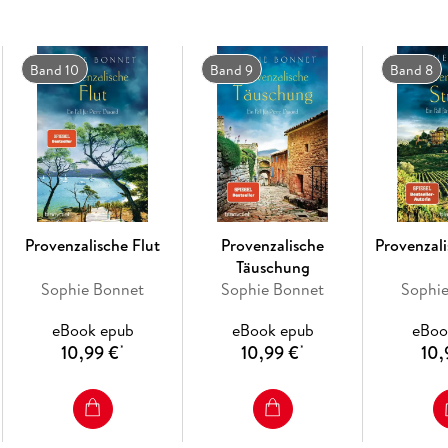
Band 10
Band 9
Band 8
Provenzalische Flut
Provenzalische
Provenzal
Täuschung
Sophie Bonnet
Sophie Bonnet
Sophi
eBook epub
eBook epub
eBoo
10,99 €
10,99 €
10,
*
*