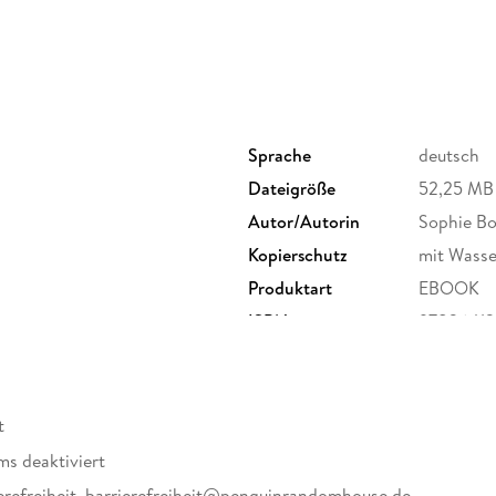
Sprache
deutsch
Dateigröße
52,25 MB
Autor/Autorin
Sophie B
Kopierschutz
mit Wasse
Produktart
EBOOK
ISBN
97836412
t
ms deaktiviert
erefreiheit, barrierefreiheit@penguinrandomhouse.de