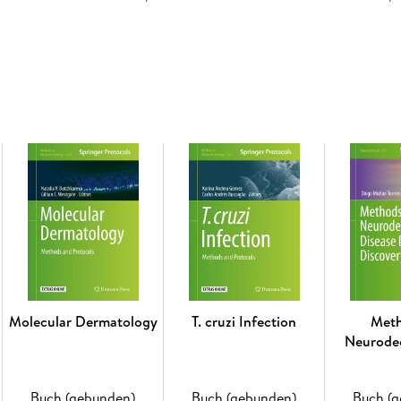
their respective topics, lists of the necessary
reproducible laboratory protocols, and tips o
Cutting-edge and comprehensive,
Spermatolog
both novel and expert researchers who want t
Inhaltsverzeichnis
Spermatology: Current Methods to Study Sperm
Sperm Physiology and Its Assessment. - Ass
Morphometry. - Semen Extraction and Analysi
Management in Wild Animals: TUMASG Techniq
Species. - Boar Semen Assessment for the Prod
Evaluation in the Production of Bovine Artifici
Horse and Donkey. - Cryopreservation of Dog
Cryopreservation of Small Ruminant Sperm an
Molecular Dermatology
T. cruzi Infection
Meth
Cyropreservation in Boars. - Cryopreservatio
Neurode
Sperm Quality Improvement. - Assessment of 
Disease Dr
Sperm Analysis (CASA). - Bioinformatics on 
Sperm Analysis (CASA). - Sperm Selection by C
Buch (gebunden)
Buch (gebunden)
Buch (