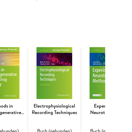
 materials and reagents, step-by-step, readily
n troubleshooting and avoiding known pitfalls.
y: Methods and Protocols
is a valuable resource for
o learn more about sperm-related methodologies.
 Classical Variables. - Evolutionary Aspects of
essment of Boar Semen Morphology and
s in Domestic Animals. - Semen Extraction and
ue. - Semen Extraction and Analysis in Avian
uction of Artificial Insemination Doses. - Semen
al Insemination Doses. - Sperm Vitrification in
 Semen. - Rabbit Sperm Cryopreservation. -
d Detection of Sperm Cryocapacitation. - Sperm
ods in
Electrophysiological
Experimental
n of Horse Sperm. - New Delivery Systems on
generative
Recording Techniques
Neurotoxicology
Sperm Motility with the Use of Computer-Aided
ug Discovery
Methods
Sperm Subpopulations using Computer Assisted
olloid Centrifugation. - Bioenergetics of Rodent
gebunden)
Buch (gebunden)
Buch (gebunden)