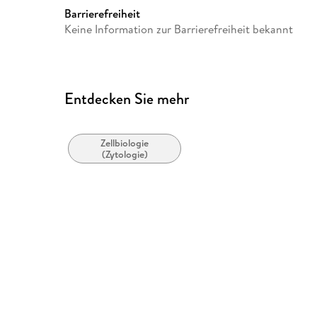
Europaplatz 3, 69115 Heidelb
Barrierefreiheit
ProductSafety@springernat
Keine Information zur Barrierefreiheit bekannt
Entdecken Sie mehr
Zellbiologie
(Zytologie)