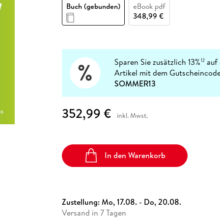
Fremdsprachige Bücher
Buch (gebunden)
eBook pdf
n Lernhilfen
 Jugendbücher
eiber
Hörbuch Downloads im Bundle
cher
 Vergleich
 Puzzlezubehör
Lernen
New Adult
STABILO
348,99 €
Taschenbücher
hilfen
hriller
 Backen
er
lender
Ratgeber
op
hriller
Romance
Sachbücher
Sparen Sie zusätzlich 13%
auf 
12
precher:innen
Artikel mit dem Gutscheincode
Science Fiction
SOMMER13
Fremdsprachige Bücher
352,99 €
inkl. Mwst.
In den Warenkorb
Zustellung:
Mo, 17.08. - Do, 20.08.
Versand in 7 Tagen