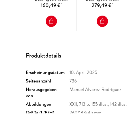
160,49 €
279,49 €
*
*
Produktdetails
Erscheinungsdatum
10. April 2025
Seitenanzahl
736
Herausgegeben
Manuel Álvarez-Rodríguez
von
Abbildungen
XXII, 713 p. 155 illus., 142 illus
Größe (L/B/H)
260/183/45 mm
Herstelleradresse
Springer Nature Customer S