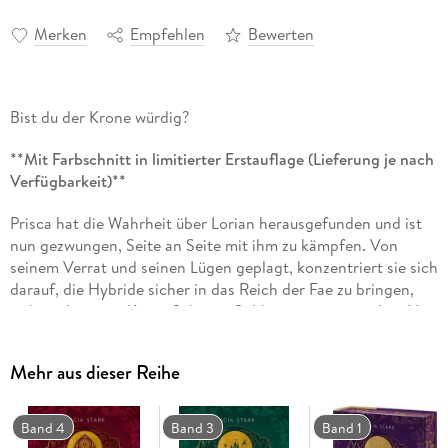
Merken
Empfehlen
Bewerten
Bist du der Krone würdig?
**Mit Farbschnitt in limitierter Erstauflage (Lieferung je nach
Verfügbarkeit)**
Prisca hat die Wahrheit über Lorian herausgefunden und ist
nun gezwungen, Seite an Seite mit ihm zu kämpfen. Von
seinem Verrat und seinen Lügen geplagt, konzentriert sie sich
darauf, die Hybride sicher in das Reich der Fae zu bringen,
während sie von König Sabiums Soldaten gejagt werden. Nur
der Tod des Königs kann das Land retten und ihr Volk
befreien. Auf der Suche nach Verbündeten und einem alten
Mehr aus dieser Reihe
Artefakt der Götter, mit dem Prisca ihre volle Macht
entfesseln kann, führt sie ihr Weg über das Meer zurück in
das Reich, über das sie einst herrschen sollte. Dabei lernt sie
Band 4
Band 3
Band 1
nicht nur immer mehr über die Geheimnisse ihrer