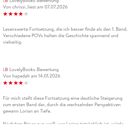
LovelyBooks-Bewertung
Von chrissi_liest
am
07.07.2026
Lesenswerte Fortsetzung, die ich besser finde als den 1. Band.
Verschiedene POVs halten die Geschichte spannend und
vielseitig.
LovelyBooks-Bewertung
Von hapedah
am
14.01.2026
Für mich stellt diese Fortsetzung eine deutliche Steigerung
zum ersten Band dar, durch die wechselnden Perspektiven
gewann Lorian an Tiefe.
Nachdem Prisca nun weiß, wer Lorian tatsächlich ist, würde
sie ihn am Liebsten nie mehr wieder sehen. Doch mit der