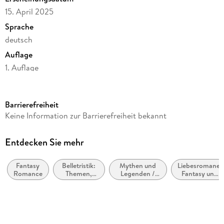
15. April 2025
Sprache
deutsch
Auflage
1. Auflage
Seitenanzahl
512
Barrierefreiheit
Reihe
Keine Information zur Barrierefreiheit bekannt
Kingdom of Lies, 2
Autor/Autorin
Entdecken Sie mehr
Stacia Stark
Fantasy
Belletristik:
Mythen und
Liebesromane:
Übersetzung
Romance
Themen,
Legenden /
Fantasy und
Michaela Kolodziejcok
Stoffe,
Mythologische
paranormal
Motive:
Romane
Verlag/Hersteller
Liebe und
Beziehungen
reverie
Originaltitel