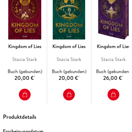
Vergangenheit, sondern auch, dass sie sich vor denen hüten
muss, die ihr am nächsten stehen . . .
Kingdom of Lies
Kingdom of Lies
Kingdom of Lies
Stacia Stark
Stacia Stark
Stacia Stark
Buch (gebunden)
Buch (gebunden)
Buch (gebunden)
20,00 €
20,00 €
26,00 €
*
*
*
Produktdetails
Erscheinungsdatum