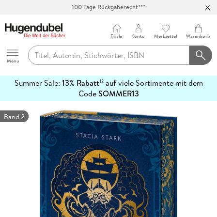
100 Tage Rückgaberecht***
Abholung in über 100 Filialen
Filiale
Konto
Merkzettel
Warenkorb
Hugendubel
Menu
Summer Sale:
13% Rabatt
auf viele Sortimente mit dem
12
mehr
Code
SOMMER13
erfahren
Band 2