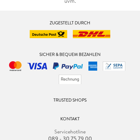
uvm.
bereit auf den E-Reader geladen hätte. Insgesamt hatte ich
einige wirklich wunderbare Lesestunden, so dass ich diese
Fortsetzung gern weiter empfehle. Fazit: Der zweite Band hat
im Vergleich zum ersten eine deutliche Steigerung erfahren,
ZUGESTELLT DURCH
endlich wurde auch Lorian für mich greifbarer. Für diese
fesselnde Fortsetzung spreche ich gern eine Leseempfehlung
aus.
SICHER & BEQUEM BEZAHLEN
TRUSTED SHOPS
KONTAKT
Servicehotline
089 - 30 75 79 00