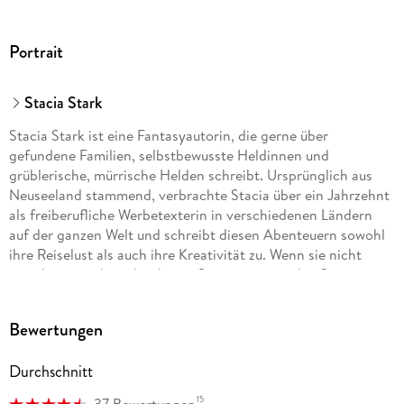
Portrait
Stacia Stark
Stacia Stark ist eine Fantasyautorin, die gerne über
gefundene Familien, selbstbewusste Heldinnen und
grüblerische, mürrische Helden schreibt. Ursprünglich aus
Neuseeland stammend, verbrachte Stacia über ein Jahrzehnt
als freiberufliche Werbetexterin in verschiedenen Ländern
auf der ganzen Welt und schreibt diesen Abenteuern sowohl
ihre Reiselust als auch ihre Kreativität zu. Wenn sie nicht
gerade reist oder schreibt, ist Stacia meist in den Seiten
eines guten Buches versunken.
Bewertungen
Durchschnitt
15