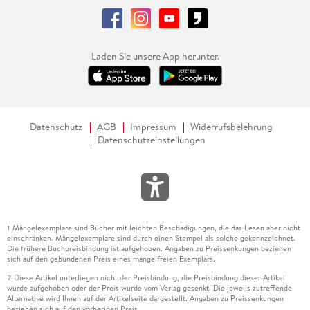
Laden Sie unsere App herunter.
Datenschutz
AGB
Impressum
Widerrufsbelehrung
Datenschutzeinstellungen
Mängelexemplare sind Bücher mit leichten Beschädigungen, die das Lesen aber nicht
1
einschränken. Mängelexemplare sind durch einen Stempel als solche gekennzeichnet.
Die frühere Buchpreisbindung ist aufgehoben. Angaben zu Preissenkungen beziehen
sich auf den gebundenen Preis eines mangelfreien Exemplars.
Diese Artikel unterliegen nicht der Preisbindung, die Preisbindung dieser Artikel
2
wurde aufgehoben oder der Preis wurde vom Verlag gesenkt. Die jeweils zutreffende
Alternative wird Ihnen auf der Artikelseite dargestellt. Angaben zu Preissenkungen
beziehen sich auf den vorherigen Preis.