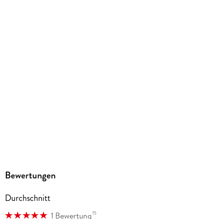
Abbildungen
Mit farbigen Fotos, Illustrationen und 3-D-Grafiken
Gewicht
2168 g
Größe (L/B/H)
308/260/28 mm
Sonstiges
Cover mit Folienveredelung
ISBN
9783831049714
Herstelleradresse
Dorling Kindersley Verlag GmbH, Arnulfstr., 124, 80636
Muenchen, produktsicherheit@dk.com,
Bewertungen
produktsicherheit@dk.com
Durchschnitt
15
1 Bewertung