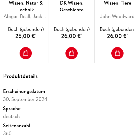
anschauliche Wissensvermittlung für Schüler ab 8 Jahren!
Wissen. Natur &
DK Wissen.
Wissen. Tiere
Technik
Geschichte
Dieses Buch ist Teil der Reihe "DK Wissen".
Abigail Beall, Jack Challoner, Derek Harvey
John Woodward
Buch (gebunden)
Buch (gebunden)
Buch (gebunden)
26,00 €
26,00 €
26,00 €
*
*
*
Produktdetails
Erscheinungsdatum
30. September 2024
Sprache
deutsch
Seitenanzahl
360