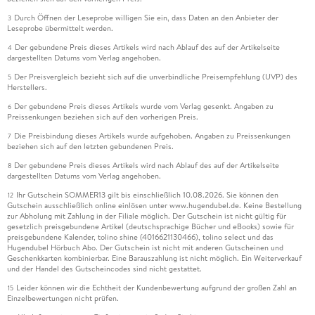
Durch Öffnen der Leseprobe willigen Sie ein, dass Daten an den Anbieter der
3
Leseprobe übermittelt werden.
Der gebundene Preis dieses Artikels wird nach Ablauf des auf der Artikelseite
4
dargestellten Datums vom Verlag angehoben.
Der Preisvergleich bezieht sich auf die unverbindliche Preisempfehlung (UVP) des
5
Herstellers.
Der gebundene Preis dieses Artikels wurde vom Verlag gesenkt. Angaben zu
6
Preissenkungen beziehen sich auf den vorherigen Preis.
Die Preisbindung dieses Artikels wurde aufgehoben. Angaben zu Preissenkungen
7
beziehen sich auf den letzten gebundenen Preis.
Der gebundene Preis dieses Artikels wird nach Ablauf des auf der Artikelseite
8
dargestellten Datums vom Verlag angehoben.
Ihr Gutschein SOMMER13 gilt bis einschließlich 10.08.2026. Sie können den
12
Gutschein ausschließlich online einlösen unter www.hugendubel.de. Keine Bestellung
zur Abholung mit Zahlung in der Filiale möglich. Der Gutschein ist nicht gültig für
gesetzlich preisgebundene Artikel (deutschsprachige Bücher und eBooks) sowie für
preisgebundene Kalender, tolino shine (4016621130466), tolino select und das
Hugendubel Hörbuch Abo. Der Gutschein ist nicht mit anderen Gutscheinen und
Geschenkkarten kombinierbar. Eine Barauszahlung ist nicht möglich. Ein Weiterverkauf
und der Handel des Gutscheincodes sind nicht gestattet.
Leider können wir die Echtheit der Kundenbewertung aufgrund der großen Zahl an
15
Einzelbewertungen nicht prüfen.