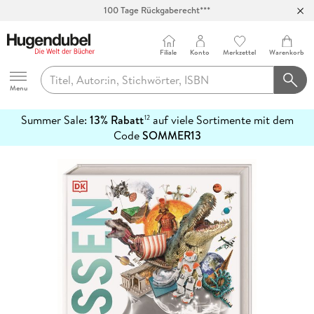
100 Tage Rückgaberecht***
Abholung in über 100 Filialen
Filiale
Konto
Merkzettel
Warenkorb
Hugendubel
Menu
Summer Sale:
13% Rabatt
auf viele Sortimente mit dem
12
mehr
Code
SOMMER13
erfahren