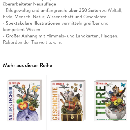
überarbeiteter Neuauflage
- Bildgewaltig und umfangreich:
über 350 Seiten
zu Weltall,
Erde, Mensch, Natur, Wissenschaft und Geschichte
-
Spektakuläre Illustrationen
vermitteln greifbar und
kompetent Wissen
-
Großer Anhang
mit Himmels- und Landkarten, Flaggen,
Rekorden der Tierwelt u. v. m.
- Geniales Geschenk zum Übertritt in weiterführende Schulen
Wissen ohne Limit
Mehr aus dieser Reihe
Die Welt mit anderen Augen sehen! Dieses Lexikon
begeistert
Wissensdurstige
ab 8 Jahren
mit beeindruckenden
computergenerierten 3-D-Grafiken
. Die aktualisierte
Neuausgabe dieses Klassikers präsentiert auf
über 350
sensationellen Seiten eine breite Themenvielfalt
wie Weltall,
Erde, Natur, Mensch, Wissenschaft und Geschichte klar,
ausführlich und leicht verständlich. Das perfekte
Nachschlagewerk!
Eine beeindruckende visuelle Reise - kompetente und