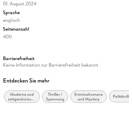
01. August 2024
Sprache
englisch
Seitenanzahl
400
Reihe
Eddie Flynn
Barrierefreiheit
Autor/Autorin
Keine Information zur Barrierefreiheit bekannt
Steve Cavanagh
Verlag/Hersteller
Entdecken Sie mehr
Yen Press
Moderne und
Thriller /
Kriminalromane
Produktart
Politthrille
zeitgenössische
Spannung
und Mystery
gebunden
Belletristik:
allgemein und
Gewicht
literarisch
628 g
Größe (L/B/H)