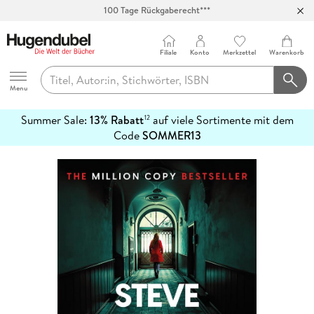
100 Tage Rückgaberecht***
Abholung in über 100 Filialen
Filiale
Konto
Merkzettel
Warenkorb
Hugendubel
Menu
Summer Sale:
13% Rabatt
auf viele Sortimente mit dem
12
mehr
Code
SOMMER13
erfahren