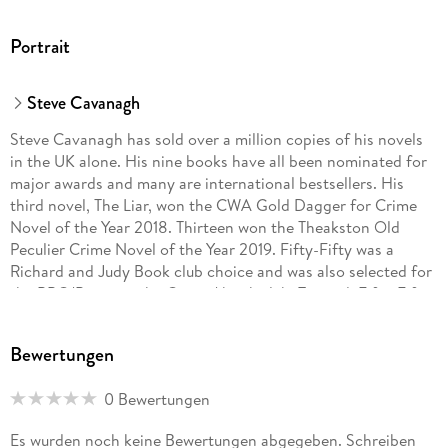
Portrait
Steve Cavanagh
Steve Cavanagh has sold over a million copies of his novels
in the UK alone. His nine books have all been nominated for
major awards and many are international bestsellers. His
third novel, The Liar, won the CWA Gold Dagger for Crime
Novel of the Year 2018. Thirteen won the Theakston Old
Peculier Crime Novel of the Year 2019. Fifty-Fifty was a
Richard and Judy Book club choice and was also selected for
the BBC 'Between the Covers' book club. Twisted, Fifty-Fifty,
The Devil's Advocate, The Accomplice and Kill For Me Kill
For You were all Sunday Times Top 10 bestsellers.
Bewertungen
0 Bewertungen
Es wurden noch keine Bewertungen abgegeben. Schreiben