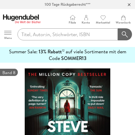
100 Tage Rückgaberecht***
Abholung in über 100 Filialen
Filiale
Konto
Merkzettel
Warenkorb
Hugendubel
Menu
Summer Sale:
13% Rabatt
auf viele Sortimente mit dem
12
mehr
Code
SOMMER13
erfahren
Band 8