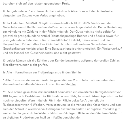
beziehen sich auf den letzten gebundenen Preis.
Der gebundene Preis dieses Artikels wird nach Ablauf des auf der Artikelseite
8
dargestellten Datums vom Verlag angehoben.
Ihr Gutschein SOMMER13 gilt bis einschließlich 10.08.2026. Sie können den
12
Gutschein ausschließlich online einlösen unter www.hugendubel.de. Keine Bestellung
zur Abholung mit Zahlung in der Filiale möglich. Der Gutschein ist nicht gültig für
gesetzlich preisgebundene Artikel (deutschsprachige Bücher und eBooks) sowie für
preisgebundene Kalender, tolino shine (4016621130466), tolino select und das
Hugendubel Hörbuch Abo. Der Gutschein ist nicht mit anderen Gutscheinen und
Geschenkkarten kombinierbar. Eine Barauszahlung ist nicht möglich. Ein Weiterverkauf
und der Handel des Gutscheincodes sind nicht gestattet.
Leider können wir die Echtheit der Kundenbewertung aufgrund der großen Zahl an
15
Einzelbewertungen nicht prüfen.
Alle Informationen zur Tiefpreisgarantie finden Sie
hier
16
Alle Preise verstehen sich inkl. der gesetzlichen MwSt. Informationen über den
*
Versand und anfallende Versandkosten finden Sie
hier
Alle online gekauften Versandartikel beinhalten ein erweitertes Rückgaberecht von
***
100 Tagen nach Kaufdatum. Die Rücknahme von Bild-, Ton- und Datenträgern ist nur bei
noch versiegelter Ware möglich. Für in der Filiale gekaufte Artikel gilt ein
Rückgaberecht von 4 Wochen. Voraussetzung ist die Vorlage des Kassenbons und dass
sich der Artikel in wiederverkaufsfähigem Zustand befindet. Für digitale Produkte gilt
weiterhin die gesetzliche Widerrufsfrist von 14 Tagen. Bitte senden Sie Ihren Widerruf
zu digitalen Produkten per Mail an info@hugendubel.de.