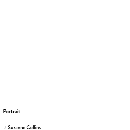
englisch
Produktart
gebunden
Gewicht
634 g
Größe (L/B/H)
213/153/40 mm
ISBN
9783751207164
Herstelleradresse
Verlag Friedrich Oetinger GmbH, Max-Brauer-Allee 34,
22765 Hamburg, Produktsicherheit,
produkt@verlagsgruppe-oetinger.de
Portrait
Suzanne Collins