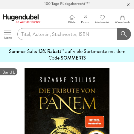
Abholung in über 100 Filialen
Filiale
Konto
Merkzettel
Warenkorb
Hugendubel
Menu
Summer Sale:
13% Rabatt
auf viele Sortimente mit dem
12
mehr
Code
SOMMER13
erfahren
Band L