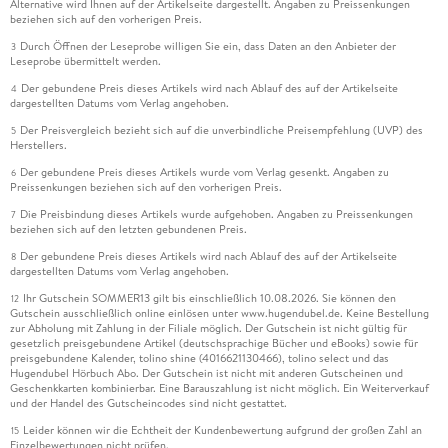
Alternative wird Ihnen auf der Artikelseite dargestellt. Angaben zu Preissenkungen
beziehen sich auf den vorherigen Preis.
Durch Öffnen der Leseprobe willigen Sie ein, dass Daten an den Anbieter der
3
Leseprobe übermittelt werden.
Der gebundene Preis dieses Artikels wird nach Ablauf des auf der Artikelseite
4
dargestellten Datums vom Verlag angehoben.
Der Preisvergleich bezieht sich auf die unverbindliche Preisempfehlung (UVP) des
5
Herstellers.
Der gebundene Preis dieses Artikels wurde vom Verlag gesenkt. Angaben zu
6
Preissenkungen beziehen sich auf den vorherigen Preis.
Die Preisbindung dieses Artikels wurde aufgehoben. Angaben zu Preissenkungen
7
beziehen sich auf den letzten gebundenen Preis.
Der gebundene Preis dieses Artikels wird nach Ablauf des auf der Artikelseite
8
dargestellten Datums vom Verlag angehoben.
Ihr Gutschein SOMMER13 gilt bis einschließlich 10.08.2026. Sie können den
12
Gutschein ausschließlich online einlösen unter www.hugendubel.de. Keine Bestellung
zur Abholung mit Zahlung in der Filiale möglich. Der Gutschein ist nicht gültig für
gesetzlich preisgebundene Artikel (deutschsprachige Bücher und eBooks) sowie für
preisgebundene Kalender, tolino shine (4016621130466), tolino select und das
Hugendubel Hörbuch Abo. Der Gutschein ist nicht mit anderen Gutscheinen und
Geschenkkarten kombinierbar. Eine Barauszahlung ist nicht möglich. Ein Weiterverkauf
und der Handel des Gutscheincodes sind nicht gestattet.
Leider können wir die Echtheit der Kundenbewertung aufgrund der großen Zahl an
15
Einzelbewertungen nicht prüfen.