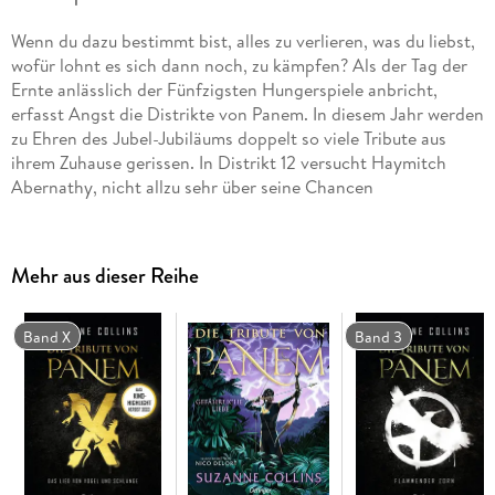
Wenn du dazu bestimmt bist, alles zu verlieren, was du liebst,
wofür lohnt es sich dann noch, zu kämpfen? Als der Tag der
Ernte anlässlich der Fünfzigsten Hungerspiele anbricht,
erfasst Angst die Distrikte von Panem. In diesem Jahr werden
zu Ehren des Jubel-Jubiläums doppelt so viele Tribute aus
ihrem Zuhause gerissen. In Distrikt 12 versucht Haymitch
Abernathy, nicht allzu sehr über seine Chancen
nachzudenken. Alles, was ihn interessiert, ist, den Tag zu
überstehen und bei dem Mädchen zu sein, das er liebt. Als
Haymitchs Name aufgerufen wird, spürt er, wie all seine
Mehr aus dieser Reihe
Träume zerbrechen. Er wird von seiner Familie und seiner
großen Liebe getrennt und zusammen mit den drei anderen
Tributen aus Distrikt 12 zum Kapitol gebracht: einer Freundin,
Band X
Band 3
die fast wie eine Schwester für ihn ist, einem besessenen
Quotenmacher und dem arrogantesten Mädchen der Stadt.
Als die Spiele beginnen, wird Haymitch klar, dass er nur
verlieren kann. Aber etwas in ihm will kämpfen - und diesen
Kampf weit über die tödliche Arena hinaus klingen lassen.