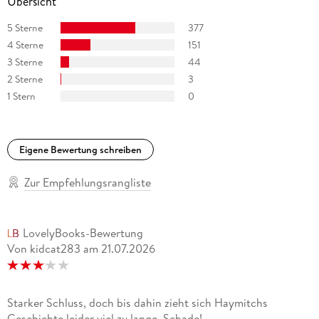
Übersicht
5 Sterne
377
4 Sterne
151
3 Sterne
44
2 Sterne
3
1 Stern
0
Eigene Bewertung schreiben
Zur Empfehlungsrangliste
LovelyBooks-Bewertung
Von kidcat283
am
21.07.2026
Starker Schluss, doch bis dahin zieht sich Haymitchs
Geschichte leider viel zu lange. Schade!