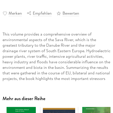
Merken
Empfehlen
Bewerten
This volume provides a comprehensive overview of
environmental aspects of the Sava River, which is the
greatest tributary to the Danube River and the major
drainage river system of South Eastern Europe. Hydroelectric
power plants, river traffic, intensive agricultural activities,
heavy industry and floods have considerable influence on the
environment and biota in the basin. Summarizing the results
that were gathered in the course of EU, bilateral and national
projects, the book highlights the most important stressors
and helps readers to better understand the impact of
anthropogenic activities on the function of river basins.
Topics include: transboundary water cooperation between
Mehr aus dieser Reihe
the riparian countries; climate change projection, including
its impact on flood hazards; evaluation of anthropogenic
pollution sources; pollution of sediments, metal