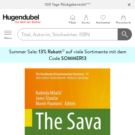
100 Tage Rückgaberecht***
Abholung in über 100 Filialen
Filiale
Konto
Merkzettel
Warenkorb
Hugendubel
Menu
Summer Sale:
13% Rabatt
auf viele Sortimente mit dem
12
mehr
Code
SOMMER13
erfahren