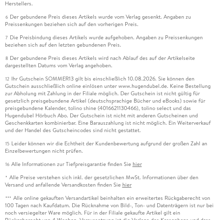
Herstellers.
Der gebundene Preis dieses Artikels wurde vom Verlag gesenkt. Angaben zu
6
Preissenkungen beziehen sich auf den vorherigen Preis.
Die Preisbindung dieses Artikels wurde aufgehoben. Angaben zu Preissenkungen
7
beziehen sich auf den letzten gebundenen Preis.
Der gebundene Preis dieses Artikels wird nach Ablauf des auf der Artikelseite
8
dargestellten Datums vom Verlag angehoben.
Ihr Gutschein SOMMER13 gilt bis einschließlich 10.08.2026. Sie können den
12
Gutschein ausschließlich online einlösen unter www.hugendubel.de. Keine Bestellung
zur Abholung mit Zahlung in der Filiale möglich. Der Gutschein ist nicht gültig für
gesetzlich preisgebundene Artikel (deutschsprachige Bücher und eBooks) sowie für
preisgebundene Kalender, tolino shine (4016621130466), tolino select und das
Hugendubel Hörbuch Abo. Der Gutschein ist nicht mit anderen Gutscheinen und
Geschenkkarten kombinierbar. Eine Barauszahlung ist nicht möglich. Ein Weiterverkauf
und der Handel des Gutscheincodes sind nicht gestattet.
Leider können wir die Echtheit der Kundenbewertung aufgrund der großen Zahl an
15
Einzelbewertungen nicht prüfen.
Alle Informationen zur Tiefpreisgarantie finden Sie
hier
16
Alle Preise verstehen sich inkl. der gesetzlichen MwSt. Informationen über den
*
Versand und anfallende Versandkosten finden Sie
hier
Alle online gekauften Versandartikel beinhalten ein erweitertes Rückgaberecht von
***
100 Tagen nach Kaufdatum. Die Rücknahme von Bild-, Ton- und Datenträgern ist nur bei
noch versiegelter Ware möglich. Für in der Filiale gekaufte Artikel gilt ein