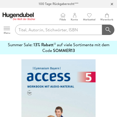
100 Tage Rückgaberecht***
Abholung in über 100 Filialen
Filiale
Konto
Merkzettel
Warenkorb
Hugendubel
Menu
Summer Sale:
13% Rabatt
auf viele Sortimente mit dem
12
mehr
Code
SOMMER13
erfahren