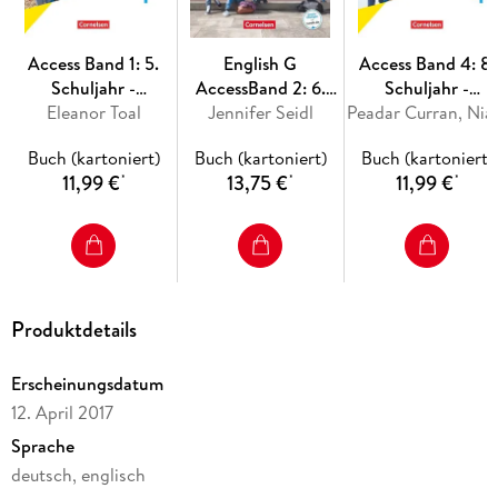
Access Band 1: 5.
English G
Access Band 4: 8.
Schuljahr -
AccessBand 2: 6.
Schuljahr -
Eleanor Toal
Workbook
Jennifer Seidl
Schuljahr -
Allgemeine Ausgab
Peadar Curran, Niamh Hump
Workbook mit
2022 - Workbook
Buch (kartoniert)
Buch (kartoniert)
Buch (kartoniert)
Audios online
mit digitalen Medi
11,99 €
13,75 €
11,99 €
*
*
*
Produktdetails
Erscheinungsdatum
12. April 2017
Sprache
deutsch, englisch