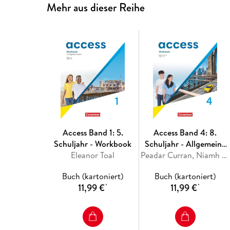
Mehr aus dieser Reihe
Access Band 1: 5.
Access Band 4: 8.
Schuljahr - Workbook
Schuljahr - Allgemeine
Eleanor Toal
Ausgabe 2022 -
Peadar Curran, Niamh Humphreys, Isabel Otto, Petra Bauerschmidt
Workbook mit digitalen
Buch (kartoniert)
Buch (kartoniert)
Medien
11,99 €
11,99 €
*
*