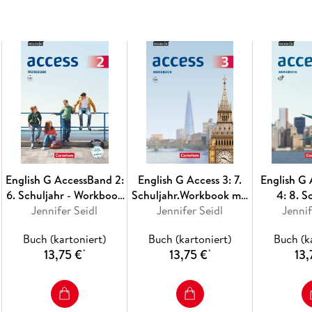
English G AccessBand 2:
English G Access 3: 7.
English G
6. Schuljahr - Workbook
Schuljahr.Workbook mit
4: 8. S
mit Audios online
Jennifer Seidl
Audios online
Jennifer Seidl
Allgemein
Jennif
Workbook
Buch (kartoniert)
Buch (kartoniert)
Buch (k
on
13,75 €
13,75 €
13,
*
*