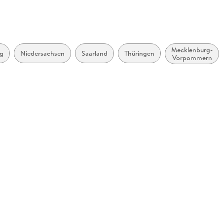
ISBN
9783060
klenburgische Straße 53, 14197
e
Mecklenburg-
g
Niedersachsen
Saarland
Thüringen
Vorpommern