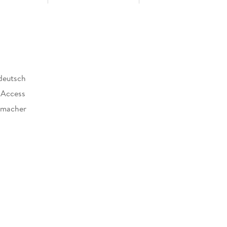
 deutsch
 Access
emacher
hule, Gymnasium
6 mm