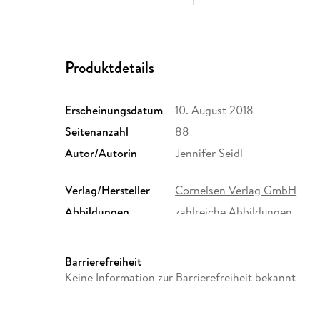
Produktdetails
Erscheinungsdatum
10. August 2018
Seitenanzahl
88
Autor/Autorin
Jennifer Seidl
Verlag/Hersteller
Cornelsen Verlag GmbH
Abbildungen
zahlreiche Abbildungen
Schulbuch-Region
Brandenburg, Berlin, Baden
Hamburg, Mecklenburg-Vorp
Barrierefreiheit
Nordrhein-Westfalen, Rheinla
Keine Information zur Barrierefreiheit bekannt
Saarland, Sachsen, Sachsen-
Gewicht
276 g