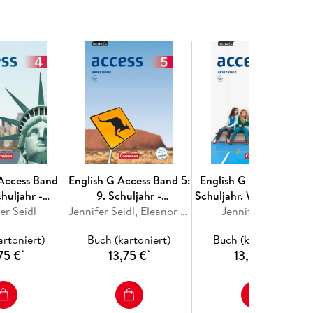
 Access Band
English G Access Band 5:
English G Access 01: 5.
chuljahr -
9. Schuljahr -
Schuljahr. Workbook mi
e Ausgabe -
er Seidl
Allgemeine Ausgabe -
Jennifer Seidl, Eleanor Toal
mit Audios online und
Jennifer Seidl
 mit Audios
Workbook mit Audios
MyBook
artoniert)
Buch (kartoniert)
Buch (kartoniert)
line
online
75 €
13,75 €
13,75 €
*
*
*