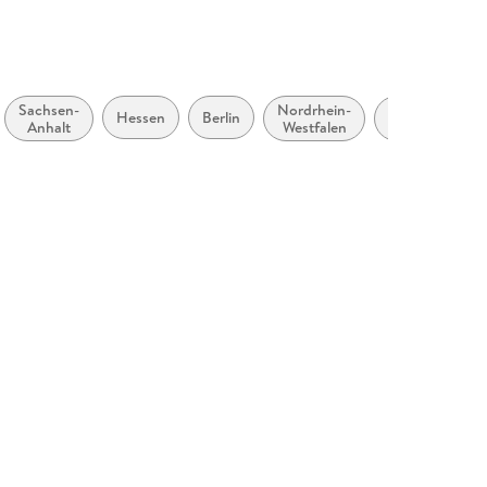
328154
Sachsen-
Nordrhein-
Rheinland-
Hessen
Berlin
Anhalt
Westfalen
Pfalz