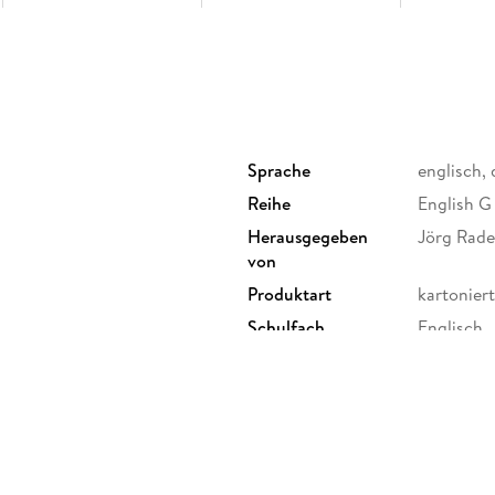
Sprache
englisch,
Reihe
English G
Herausgegeben
Jörg Rad
von
Produktart
kartoniert
Schulfach
Englisch
-Württemberg, Bremen, Hessen,
Schulform
Gesamtsc
ommern, Niedersachsen,
nd-Pfalz, Schleswig-Holstein,
Anhalt, Thüringen
Größe (L/B/H)
296/219/