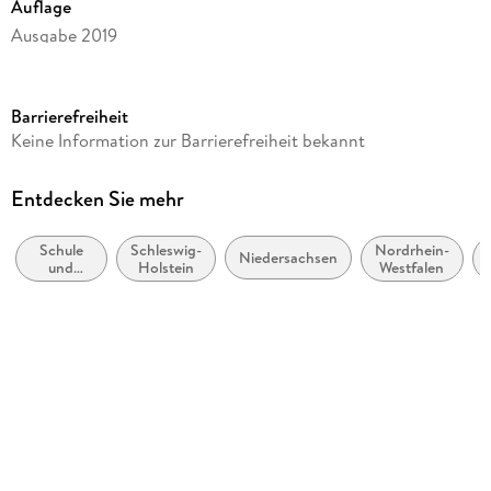
Auflage
Ausgabe 2019
Seitenanzahl
80
Barrierefreiheit
Reihe
Keine Information zur Barrierefreiheit bekannt
English G Access
Autor/Autorin
Entdecken Sie mehr
Peadar Curran, Jennifer Seidl
Schule
Schleswig-
Nordrhein-
Herausgegeben von
Niedersachsen
und
Holstein
Westfalen
Jörg Rademacher
Lernen:
Moderne
Verlag/Hersteller
(Nicht-
Mutter-
Cornelsen Verlag GmbH
oder
Zweit-)
Produktart
Sprachen
kartoniert
Abbildungen
zahlreiche Abbildungen