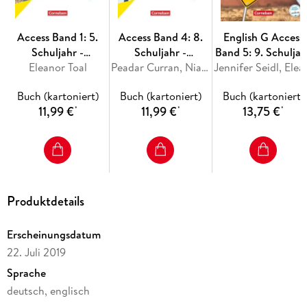
Access Band 1: 5.
Access Band 4: 8.
English G Access
Schuljahr -
Schuljahr -
Band 5: 9. Schuljah
Eleanor Toal
Workbook
Allgemeine Ausgabe
Peadar Curran, Niamh Humphreys, Isabel Otto, Petra Bauerschmidt
- Allgemeine
Jennifer Se
2022 - Workbook
Ausgabe -
Buch (kartoniert)
Buch (kartoniert)
Buch (kartoniert)
mit digitalen Medien
Workbook mit
11,99 €
11,99 €
13,75 €
*
*
*
Audios online
Produktdetails
Erscheinungsdatum
22. Juli 2019
Sprache
deutsch, englisch