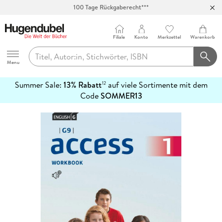
100 Tage Rückgaberecht***
Abholung in über 100 Filialen
Filiale
Konto
Merkzettel
Warenkorb
Hugendubel
Menu
Summer Sale:
13% Rabatt
auf viele Sortimente mit dem
12
mehr
Code
SOMMER13
erfahren