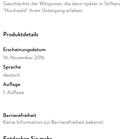
Geschlechts der Witigonen, die dann später in Stifters
"Hochwald" ihren Untergang erleben.
Produktdetails
Erscheinungsdatum
14. November 2016
Sprache
deutsch
Auflage
1. Auflage
Seitenanzahl
556
Barrierefreiheit
Autor/Autorin
Keine Information zur Barrierefreiheit bekannt
Adalbert Stifter
Verlag/Hersteller
Entdecken Sie mehr