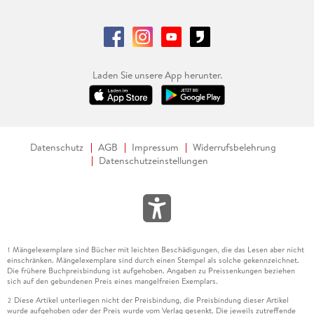
Laden Sie unsere App herunter.
Datenschutz
AGB
Impressum
Widerrufsbelehrung
Datenschutzeinstellungen
Mängelexemplare sind Bücher mit leichten Beschädigungen, die das Lesen aber nicht
1
einschränken. Mängelexemplare sind durch einen Stempel als solche gekennzeichnet.
Die frühere Buchpreisbindung ist aufgehoben. Angaben zu Preissenkungen beziehen
sich auf den gebundenen Preis eines mangelfreien Exemplars.
Diese Artikel unterliegen nicht der Preisbindung, die Preisbindung dieser Artikel
2
wurde aufgehoben oder der Preis wurde vom Verlag gesenkt. Die jeweils zutreffende