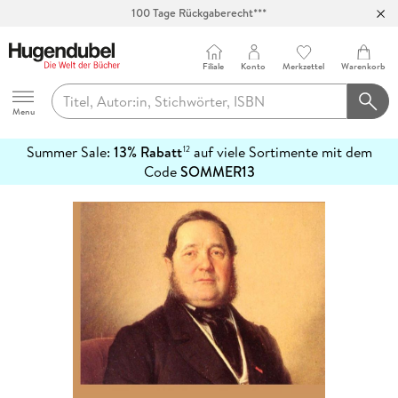
100 Tage Rückgaberecht***
Abholung in über 100 Filialen
Filiale
Konto
Merkzettel
Warenkorb
Hugendubel
Menu
Summer Sale:
13% Rabatt
auf viele Sortimente mit dem
12
mehr
Code
SOMMER13
erfahren