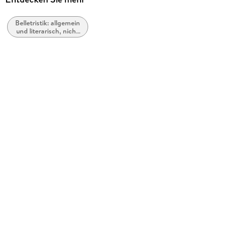
Jazzybee Verlag
Belletristik: allgemein
Produktart
und literarisch, nicht
kartoniert
nach Genre
Gewicht
874 g
Größe (L/B/H)
220/155/39 mm
ISBN
9783849681173