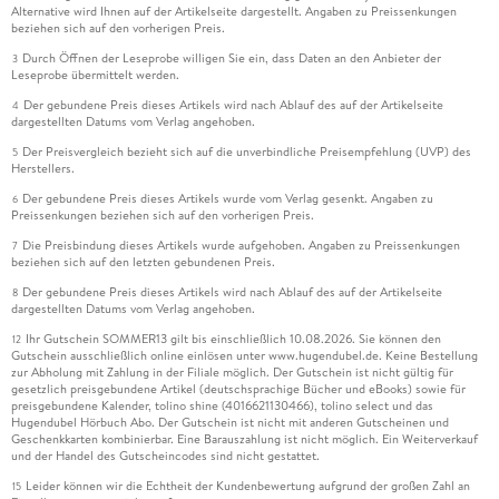
Alternative wird Ihnen auf der Artikelseite dargestellt. Angaben zu Preissenkungen
beziehen sich auf den vorherigen Preis.
Durch Öffnen der Leseprobe willigen Sie ein, dass Daten an den Anbieter der
3
Leseprobe übermittelt werden.
Der gebundene Preis dieses Artikels wird nach Ablauf des auf der Artikelseite
4
dargestellten Datums vom Verlag angehoben.
Der Preisvergleich bezieht sich auf die unverbindliche Preisempfehlung (UVP) des
5
Herstellers.
Der gebundene Preis dieses Artikels wurde vom Verlag gesenkt. Angaben zu
6
Preissenkungen beziehen sich auf den vorherigen Preis.
Die Preisbindung dieses Artikels wurde aufgehoben. Angaben zu Preissenkungen
7
beziehen sich auf den letzten gebundenen Preis.
Der gebundene Preis dieses Artikels wird nach Ablauf des auf der Artikelseite
8
dargestellten Datums vom Verlag angehoben.
Ihr Gutschein SOMMER13 gilt bis einschließlich 10.08.2026. Sie können den
12
Gutschein ausschließlich online einlösen unter www.hugendubel.de. Keine Bestellung
zur Abholung mit Zahlung in der Filiale möglich. Der Gutschein ist nicht gültig für
gesetzlich preisgebundene Artikel (deutschsprachige Bücher und eBooks) sowie für
preisgebundene Kalender, tolino shine (4016621130466), tolino select und das
Hugendubel Hörbuch Abo. Der Gutschein ist nicht mit anderen Gutscheinen und
Geschenkkarten kombinierbar. Eine Barauszahlung ist nicht möglich. Ein Weiterverkauf
und der Handel des Gutscheincodes sind nicht gestattet.
Leider können wir die Echtheit der Kundenbewertung aufgrund der großen Zahl an
15