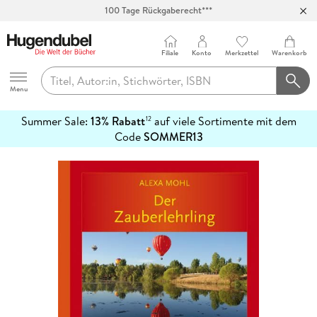
100 Tage Rückgaberecht***
Abholung in über 100 Filialen
Filiale
Konto
Merkzettel
Warenkorb
Hugendubel
Menu
Summer Sale:
13% Rabatt
auf viele Sortimente mit dem
12
mehr
Code
SOMMER13
erfahren