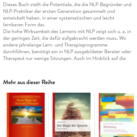
Dieses Buch stellt die Potentiale, die die NLP-Begründer und
NLP-Praktiker der ersten Generation gesammelt und
entwickelt haben, in einer systematischen und leicht
lernbaren Form dar.
Die hohe Wirksamkeit des Lernens mit NLP zeigt sich u. a. in
der geringen Zeit, die dafür aufgebracht werden muss. Wo
andere jahrelange Lern- und Therapieprogramme
durchführen, benötigt ein in NLP ausgebildeter Berater oder
Therapeut nur wenige Sitzungen. Auch im Hinblick auf die
Entwicklung menschlicher Freiheit tun sich neue
Dimensionen auf. So ermöglicht NLP einem Menschen nicht
nur, der zu werden der er sein könnte, sondern darüber
Mehr aus dieser Reihe
hinaus, der zu werden, der er sein möchte. Dieses Buch
erschien erstmals 1993 und hat sich seither zum Klassiker auf
dem Gebiet der NLP-Literatur entwickelt. Die Potenziale, die
die NLP-Begründer und NLP-Praktiker der ersten Generation
gesammelt und entwickelt haben, stellt es in einer
systematischen und leicht lernbaren Form dar.