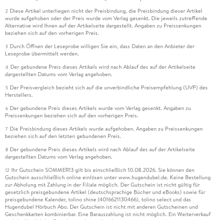
Diese Artikel unterliegen nicht der Preisbindung, die Preisbindung dieser Artikel
2
wurde aufgehoben oder der Preis wurde vom Verlag gesenkt. Die jeweils zutreffende
Alternative wird Ihnen auf der Artikelseite dargestellt. Angaben zu Preissenkungen
beziehen sich auf den vorherigen Preis.
Durch Öffnen der Leseprobe willigen Sie ein, dass Daten an den Anbieter der
3
Leseprobe übermittelt werden.
Der gebundene Preis dieses Artikels wird nach Ablauf des auf der Artikelseite
4
dargestellten Datums vom Verlag angehoben.
Der Preisvergleich bezieht sich auf die unverbindliche Preisempfehlung (UVP) des
5
Herstellers.
Der gebundene Preis dieses Artikels wurde vom Verlag gesenkt. Angaben zu
6
Preissenkungen beziehen sich auf den vorherigen Preis.
Die Preisbindung dieses Artikels wurde aufgehoben. Angaben zu Preissenkungen
7
beziehen sich auf den letzten gebundenen Preis.
Der gebundene Preis dieses Artikels wird nach Ablauf des auf der Artikelseite
8
dargestellten Datums vom Verlag angehoben.
Ihr Gutschein SOMMER13 gilt bis einschließlich 10.08.2026. Sie können den
12
Gutschein ausschließlich online einlösen unter www.hugendubel.de. Keine Bestellung
zur Abholung mit Zahlung in der Filiale möglich. Der Gutschein ist nicht gültig für
gesetzlich preisgebundene Artikel (deutschsprachige Bücher und eBooks) sowie für
preisgebundene Kalender, tolino shine (4016621130466), tolino select und das
Hugendubel Hörbuch Abo. Der Gutschein ist nicht mit anderen Gutscheinen und
Geschenkkarten kombinierbar. Eine Barauszahlung ist nicht möglich. Ein Weiterverkauf