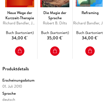
Inhaltsverzeichnis
1. Genaue Wahrnehmung
Neue Wege der
Die Magie der
Reframing
Sinnlich konkrete Wahrnehmung
Kurzzeit-Therapie
Sprache
Die Physiologien
Richard Bandler, John Grinder
Robert B. Dilts
Richard Bandler, John Grinder
Kalibrieren
Die Repräsentationssysteme oder Wahrnehmungsebenen
Buch (kartoniert)
Buch (kartoniert)
Buch (kartoniert)
Die Wahrnehmungstypen
34,00 €
35,00 €
34,00 €
*
*
*
Augenbewegungen
2. Rapport
Spiegeln
3. Fragetechnik
Die Wirkung spezifischer Oberflächenstrukturen und der
Nutzen ihrer Hinterfragung
Produktdetails
4. Genaue Problem- und Zielbestimmung
5. Arbeiten mit Ressourcen auf der Situationsebene
(Veränderungsarbeit 1. Ordnung)
Erscheinungsdatum
6. Ankern
01. Juli 2010
7. Arbeiten auf der Metaebene - Reframings
Sprache
(Problemlösungen 2. Ordnung)
deutsch
Inhaltliches Reframing