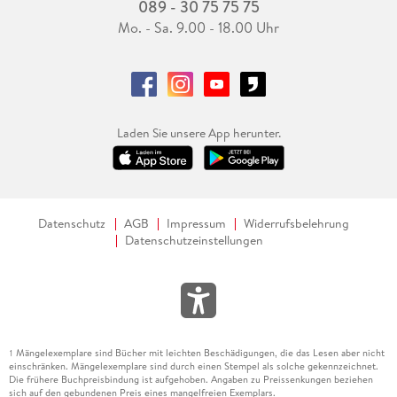
089 - 30 75 75 75
Mo. - Sa. 9.00 - 18.00 Uhr
Laden Sie unsere App herunter.
Datenschutz
AGB
Impressum
Widerrufsbelehrung
Datenschutzeinstellungen
Mängelexemplare sind Bücher mit leichten Beschädigungen, die das Lesen aber nicht
1
einschränken. Mängelexemplare sind durch einen Stempel als solche gekennzeichnet.
Die frühere Buchpreisbindung ist aufgehoben. Angaben zu Preissenkungen beziehen
sich auf den gebundenen Preis eines mangelfreien Exemplars.