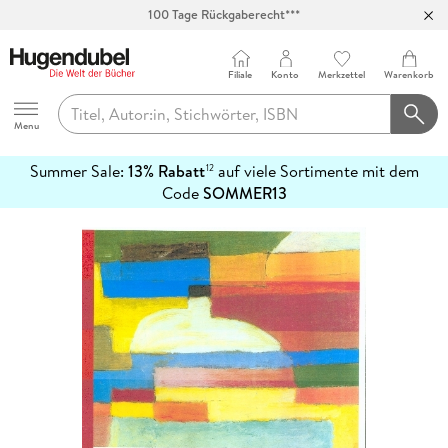
100 Tage Rückgaberecht***
Abholung in über 100 Filialen
Filiale
Konto
Merkzettel
Warenkorb
Hugendubel
Menu
Summer Sale:
13% Rabatt
auf viele Sortimente mit dem
12
mehr
Code
SOMMER13
erfahren