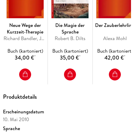
schaffenDie Feinheiten des Sechs-Schritte-
ReframingsReframing in Systemen: Paare, Familien,
OrganisationenReframing von dissoziativen Zuständen:
Neue Wege der
Die Magie der
Der Zauberlehrlin
Alkoholismus, Drogenmißbrauch usw.
Kurzzeit-Therapie
Sprache
Richard Bandler, John Grinder
Robert B. Dilts
Alexa Mohl
Buch (kartoniert)
Buch (kartoniert)
Buch (kartoniert)
34,00 €
35,00 €
42,00 €
*
*
*
Produktdetails
Erscheinungsdatum
10. Mai 2010
Sprache