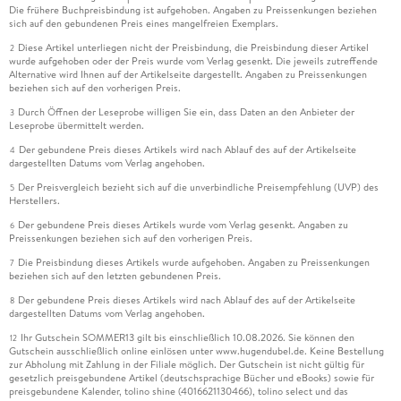
Die frühere Buchpreisbindung ist aufgehoben. Angaben zu Preissenkungen beziehen
sich auf den gebundenen Preis eines mangelfreien Exemplars.
Diese Artikel unterliegen nicht der Preisbindung, die Preisbindung dieser Artikel
2
wurde aufgehoben oder der Preis wurde vom Verlag gesenkt. Die jeweils zutreffende
Alternative wird Ihnen auf der Artikelseite dargestellt. Angaben zu Preissenkungen
beziehen sich auf den vorherigen Preis.
Durch Öffnen der Leseprobe willigen Sie ein, dass Daten an den Anbieter der
3
Leseprobe übermittelt werden.
Der gebundene Preis dieses Artikels wird nach Ablauf des auf der Artikelseite
4
dargestellten Datums vom Verlag angehoben.
Der Preisvergleich bezieht sich auf die unverbindliche Preisempfehlung (UVP) des
5
Herstellers.
Der gebundene Preis dieses Artikels wurde vom Verlag gesenkt. Angaben zu
6
Preissenkungen beziehen sich auf den vorherigen Preis.
Die Preisbindung dieses Artikels wurde aufgehoben. Angaben zu Preissenkungen
7
beziehen sich auf den letzten gebundenen Preis.
Der gebundene Preis dieses Artikels wird nach Ablauf des auf der Artikelseite
8
dargestellten Datums vom Verlag angehoben.
Ihr Gutschein SOMMER13 gilt bis einschließlich 10.08.2026. Sie können den
12
Gutschein ausschließlich online einlösen unter www.hugendubel.de. Keine Bestellung
zur Abholung mit Zahlung in der Filiale möglich. Der Gutschein ist nicht gültig für
gesetzlich preisgebundene Artikel (deutschsprachige Bücher und eBooks) sowie für
preisgebundene Kalender, tolino shine (4016621130466), tolino select und das