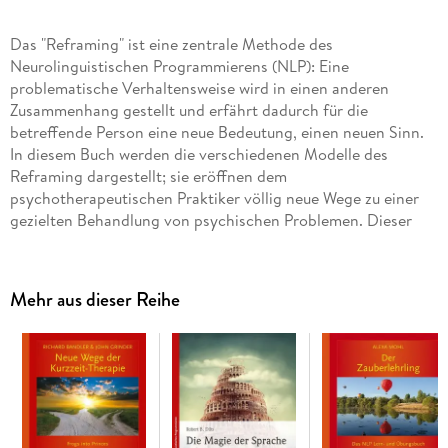
Das "Reframing" ist eine zentrale Methode des
Neurolinguistischen Programmierens (NLP): Eine
problematische Verhaltensweise wird in einen anderen
Zusammenhang gestellt und erfährt dadurch für die
betreffende Person eine neue Bedeutung, einen neuen Sinn.
In diesem Buch werden die verschiedenen Modelle des
Reframing dargestellt; sie eröffnen dem
psychotherapeutischen Praktiker völlig neue Wege zu einer
gezielten Behandlung von psychischen Problemen. Dieser
Band wurde aus Transkripten von NLP-Trainingsseminaren,
geleitet von Bandler und Grinder, zusammengestellt und ist
mit seiner kompakten und bezugsreichen Darstellung der
Mehr aus dieser Reihe
Reframing-Modelle eine informative und unterhaltsame
Lektüre. Ein NLP-Klassiker in neuer Übersetzung.
Inhaltsverzeichnis
Inhalts-Reframing: Veränderung der Bedeutung oder des
KontextsZwischen Anteilen verhandelnEinen neuen Anteil