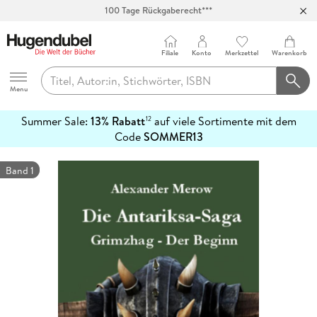
100 Tage Rückgaberecht***
Abholung in über 100 Filialen
Filiale
Konto
Merkzettel
Warenkorb
Hugendubel
Menu
Summer Sale:
13% Rabatt
auf viele Sortimente mit dem
12
mehr
Code
SOMMER13
erfahren
Band 1