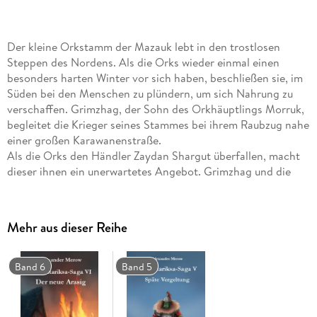
Der kleine Orkstamm der Mazauk lebt in den trostlosen
Steppen des Nordens. Als die Orks wieder einmal einen
besonders harten Winter vor sich haben, beschließen sie, im
Süden bei den Menschen zu plündern, um sich Nahrung zu
verschaffen. Grimzhag, der Sohn des Orkhäuptlings Morruk,
begleitet die Krieger seines Stammes bei ihrem Raubzug nahe
einer großen Karawanenstraße.
Als die Orks den Händler Zaydan Shargut überfallen, macht
dieser ihnen ein unerwartetes Angebot. Grimzhag und die
anderen Krieger willigen ein, den Kaufmann bei seinen Plänen
zu unterstützen. Doch dann stellt sich heraus, dass es ein
schwerer Fehler war, Zaydan zu vertrauen. Eine Reihe von
Mehr aus dieser Reihe
Ereignissen mit katastrophalen Folgen nimmt ihren Lauf. . .
Band 6
Band 5