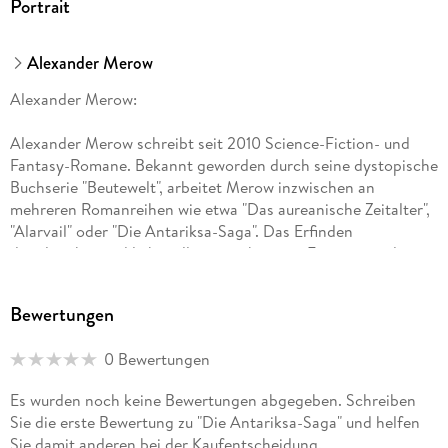
Portrait
Alexander Merow
Alexander Merow:
Alexander Merow schreibt seit 2010 Science-Fiction- und
Fantasy-Romane. Bekannt geworden durch seine dystopische
Buchserie "Beutewelt", arbeitet Merow inzwischen an
mehreren Romanreihen wie etwa "Das aureanische Zeitalter",
"Alarvail" oder "Die Antariksa-Saga". Das Erfinden
detailreicher und liebevoll ausgearbeiteter Fantasy- und
Science-Fiction-Welten betreibt Merow mit großer
Leidenschaft, ebenso wie das Verfassen der Romane selbst,
Bewertungen
was ihm im Laufe der Jahre eine wachsende Anzahl von
Lesern beschert hat.
0 Bewertungen
Es wurden noch keine Bewertungen abgegeben. Schreiben
Sie die erste Bewertung zu "Die Antariksa-Saga" und helfen
Sie damit anderen bei der Kaufentscheidung.