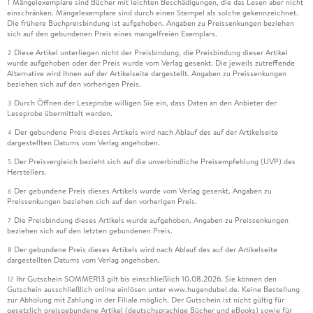
Mängelexemplare sind Bücher mit leichten Beschädigungen, die das Lesen aber nicht
1
einschränken. Mängelexemplare sind durch einen Stempel als solche gekennzeichnet.
Die frühere Buchpreisbindung ist aufgehoben. Angaben zu Preissenkungen beziehen
sich auf den gebundenen Preis eines mangelfreien Exemplars.
Diese Artikel unterliegen nicht der Preisbindung, die Preisbindung dieser Artikel
2
wurde aufgehoben oder der Preis wurde vom Verlag gesenkt. Die jeweils zutreffende
Alternative wird Ihnen auf der Artikelseite dargestellt. Angaben zu Preissenkungen
beziehen sich auf den vorherigen Preis.
Durch Öffnen der Leseprobe willigen Sie ein, dass Daten an den Anbieter der
3
Leseprobe übermittelt werden.
Der gebundene Preis dieses Artikels wird nach Ablauf des auf der Artikelseite
4
dargestellten Datums vom Verlag angehoben.
Der Preisvergleich bezieht sich auf die unverbindliche Preisempfehlung (UVP) des
5
Herstellers.
Der gebundene Preis dieses Artikels wurde vom Verlag gesenkt. Angaben zu
6
Preissenkungen beziehen sich auf den vorherigen Preis.
Die Preisbindung dieses Artikels wurde aufgehoben. Angaben zu Preissenkungen
7
beziehen sich auf den letzten gebundenen Preis.
Der gebundene Preis dieses Artikels wird nach Ablauf des auf der Artikelseite
8
dargestellten Datums vom Verlag angehoben.
Ihr Gutschein SOMMER13 gilt bis einschließlich 10.08.2026. Sie können den
12
Gutschein ausschließlich online einlösen unter www.hugendubel.de. Keine Bestellung
zur Abholung mit Zahlung in der Filiale möglich. Der Gutschein ist nicht gültig für
gesetzlich preisgebundene Artikel (deutschsprachige Bücher und eBooks) sowie für