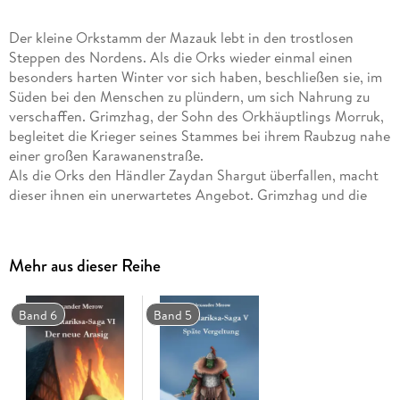
Der kleine Orkstamm der Mazauk lebt in den trostlosen
Steppen des Nordens. Als die Orks wieder einmal einen
besonders harten Winter vor sich haben, beschließen sie, im
Süden bei den Menschen zu plündern, um sich Nahrung zu
verschaffen. Grimzhag, der Sohn des Orkhäuptlings Morruk,
begleitet die Krieger seines Stammes bei ihrem Raubzug nahe
einer großen Karawanenstraße.
Als die Orks den Händler Zaydan Shargut überfallen, macht
dieser ihnen ein unerwartetes Angebot. Grimzhag und die
anderen Krieger willigen ein, den Kaufmann bei seinen Plänen
zu unterstützen. Doch dann stellt sich heraus, dass es ein
schwerer Fehler war, Zaydan zu vertrauen. Eine Reihe von
Mehr aus dieser Reihe
Ereignissen mit katastrophalen Folgen nimmt ihren Lauf. . .
Band 6
Band 5