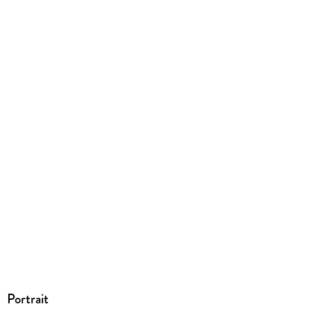
EBOOK
Dateiformat
EPUB
ISBN
9783757899011
Portrait