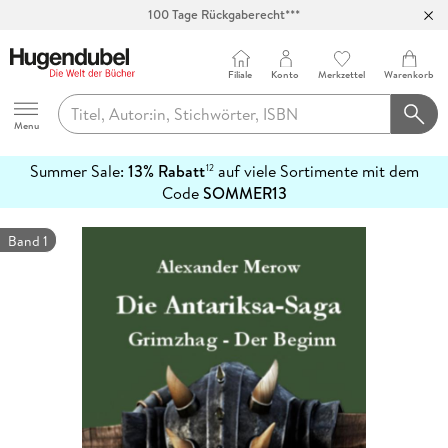
100 Tage Rückgaberecht***
Abholung in über 100 Filialen
Filiale
Konto
Merkzettel
Warenkorb
Hugendubel
Menu
Summer Sale:
13% Rabatt
auf viele Sortimente mit dem
12
mehr
Code
SOMMER13
erfahren
Band 1