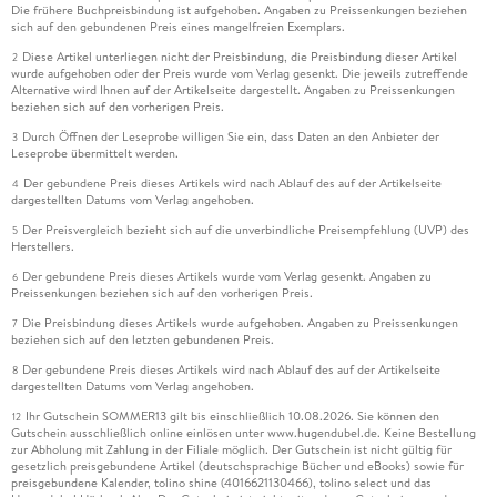
Die frühere Buchpreisbindung ist aufgehoben. Angaben zu Preissenkungen beziehen
sich auf den gebundenen Preis eines mangelfreien Exemplars.
Diese Artikel unterliegen nicht der Preisbindung, die Preisbindung dieser Artikel
2
wurde aufgehoben oder der Preis wurde vom Verlag gesenkt. Die jeweils zutreffende
Alternative wird Ihnen auf der Artikelseite dargestellt. Angaben zu Preissenkungen
beziehen sich auf den vorherigen Preis.
Durch Öffnen der Leseprobe willigen Sie ein, dass Daten an den Anbieter der
3
Leseprobe übermittelt werden.
Der gebundene Preis dieses Artikels wird nach Ablauf des auf der Artikelseite
4
dargestellten Datums vom Verlag angehoben.
Der Preisvergleich bezieht sich auf die unverbindliche Preisempfehlung (UVP) des
5
Herstellers.
Der gebundene Preis dieses Artikels wurde vom Verlag gesenkt. Angaben zu
6
Preissenkungen beziehen sich auf den vorherigen Preis.
Die Preisbindung dieses Artikels wurde aufgehoben. Angaben zu Preissenkungen
7
beziehen sich auf den letzten gebundenen Preis.
Der gebundene Preis dieses Artikels wird nach Ablauf des auf der Artikelseite
8
dargestellten Datums vom Verlag angehoben.
Ihr Gutschein SOMMER13 gilt bis einschließlich 10.08.2026. Sie können den
12
Gutschein ausschließlich online einlösen unter www.hugendubel.de. Keine Bestellung
zur Abholung mit Zahlung in der Filiale möglich. Der Gutschein ist nicht gültig für
gesetzlich preisgebundene Artikel (deutschsprachige Bücher und eBooks) sowie für
preisgebundene Kalender, tolino shine (4016621130466), tolino select und das