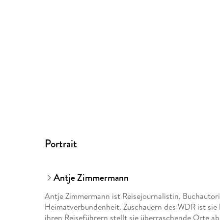
Portrait
Antje Zimmermann
Antje Zimmermann ist Reisejournalistin, Buchautor
Heimatverbundenheit. Zuschauern des WDR ist sie b
ihren Reiseführern stellt sie überraschende Orte ab