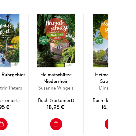
 Ruhrgebiet
Heimatschätze
Heimatschätze
Niederrhein
Sauerland
trin Peters
Susanne Wingels
Dina Knorr
artoniert)
Buch (kartoniert)
Buch (kartoniert)
95 €
18,95 €
16,95 €
*
*
*