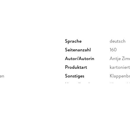
Sprache
deutsch
Seitenanzahl
160
Autor/Autorin
Antje Zi
Produktart
kartoniert
gen
Sonstiges
Klappenb
Herstelleradresse
Klartext 
Jakob-Fun
info.klar