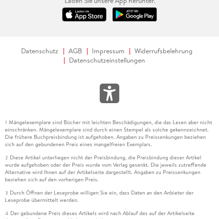
Laden Sie unsere App herunter.
Datenschutz
AGB
Impressum
Widerrufsbelehrung
Datenschutzeinstellungen
Mängelexemplare sind Bücher mit leichten Beschädigungen, die das Lesen aber nicht
1
einschränken. Mängelexemplare sind durch einen Stempel als solche gekennzeichnet.
Die frühere Buchpreisbindung ist aufgehoben. Angaben zu Preissenkungen beziehen
sich auf den gebundenen Preis eines mangelfreien Exemplars.
Diese Artikel unterliegen nicht der Preisbindung, die Preisbindung dieser Artikel
2
wurde aufgehoben oder der Preis wurde vom Verlag gesenkt. Die jeweils zutreffende
Alternative wird Ihnen auf der Artikelseite dargestellt. Angaben zu Preissenkungen
beziehen sich auf den vorherigen Preis.
Durch Öffnen der Leseprobe willigen Sie ein, dass Daten an den Anbieter der
3
Leseprobe übermittelt werden.
Der gebundene Preis dieses Artikels wird nach Ablauf des auf der Artikelseite
4