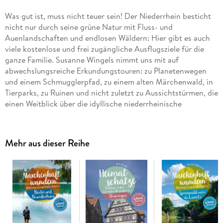
Was gut ist, muss nicht teuer sein! Der Niederrhein besticht
nicht nur durch seine grüne Natur mit Fluss- und
Auenlandschaften und endlosen Wäldern: Hier gibt es auch
viele kostenlose und frei zugängliche Ausflugsziele für die
ganze Familie. Susanne Wingels nimmt uns mit auf
abwechslungsreiche Erkundungstouren: zu Planetenwegen
und einem Schmugglerpfad, zu einem alten Märchenwald, in
Tierparks, zu Ruinen und nicht zuletzt zu Aussichtstürmen, die
einen Weitblick über die idyllische niederrheinische
Landschaft bieten. Spielplatzrouten, Streuobstwiesen,
Kräutergärten, Kurparks sowie Kunst und Kultur im
öffentlichen Raum sorgen dafür, dass am Niederrhein niemals
Mehr aus dieser Reihe
Langeweile aufkommt auch wenn das Portemonnaie zuhause
bleibt. Ergänzt wird der Band durch praktische Tipps rund um
einen gelungenen Ausflug