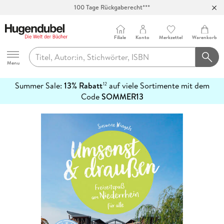
100 Tage Rückgaberecht***
Abholung in über 100 Filialen
Filiale
Konto
Merkzettel
Warenkorb
Hugendubel
Menu
Summer Sale:
13% Rabatt
auf viele Sortimente mit dem
12
mehr
Code
SOMMER13
erfahren