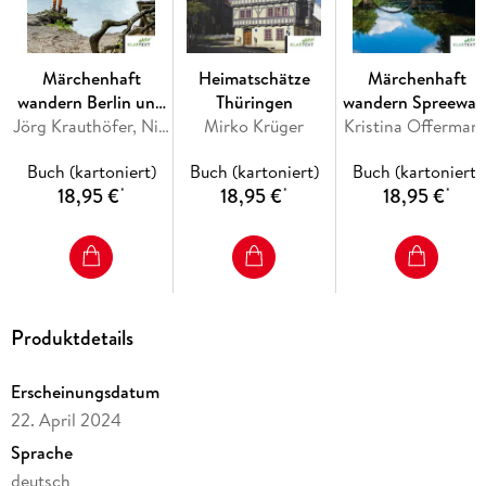
Märchenhaft
Heimatschätze
Märchenhaft
wandern Berlin und
Thüringen
wandern Spreewal
Brandenburg
Jörg Krauthöfer, Nicole Krauthöfer
Mirko Krüger
Kristina Offerman
und Lausitz
Buch (kartoniert)
Buch (kartoniert)
Buch (kartoniert)
18,95 €
18,95 €
18,95 €
*
*
*
Produktdetails
Erscheinungsdatum
22. April 2024
Sprache
deutsch