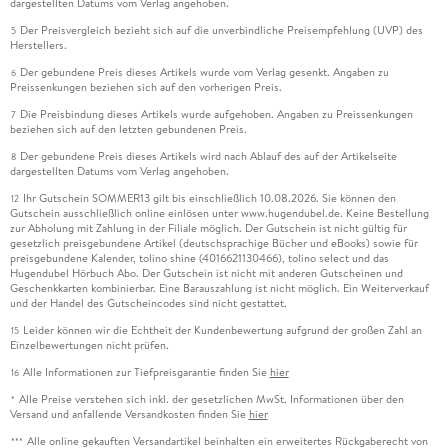
dargestellten Datums vom Verlag angehoben.
Der Preisvergleich bezieht sich auf die unverbindliche Preisempfehlung (UVP) des
5
Herstellers.
Der gebundene Preis dieses Artikels wurde vom Verlag gesenkt. Angaben zu
6
Preissenkungen beziehen sich auf den vorherigen Preis.
Die Preisbindung dieses Artikels wurde aufgehoben. Angaben zu Preissenkungen
7
beziehen sich auf den letzten gebundenen Preis.
Der gebundene Preis dieses Artikels wird nach Ablauf des auf der Artikelseite
8
dargestellten Datums vom Verlag angehoben.
Ihr Gutschein SOMMER13 gilt bis einschließlich 10.08.2026. Sie können den
12
Gutschein ausschließlich online einlösen unter www.hugendubel.de. Keine Bestellung
zur Abholung mit Zahlung in der Filiale möglich. Der Gutschein ist nicht gültig für
gesetzlich preisgebundene Artikel (deutschsprachige Bücher und eBooks) sowie für
preisgebundene Kalender, tolino shine (4016621130466), tolino select und das
Hugendubel Hörbuch Abo. Der Gutschein ist nicht mit anderen Gutscheinen und
Geschenkkarten kombinierbar. Eine Barauszahlung ist nicht möglich. Ein Weiterverkauf
und der Handel des Gutscheincodes sind nicht gestattet.
Leider können wir die Echtheit der Kundenbewertung aufgrund der großen Zahl an
15
Einzelbewertungen nicht prüfen.
Alle Informationen zur Tiefpreisgarantie finden Sie
hier
16
Alle Preise verstehen sich inkl. der gesetzlichen MwSt. Informationen über den
*
Versand und anfallende Versandkosten finden Sie
hier
Alle online gekauften Versandartikel beinhalten ein erweitertes Rückgaberecht von
***