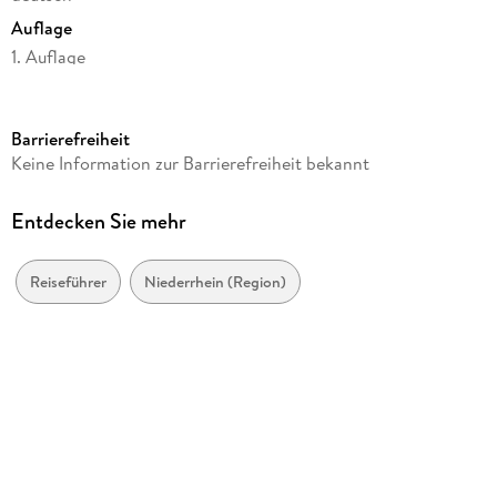
Auflage
1. Auflage
Seitenanzahl
144
Barrierefreiheit
Reihe
Keine Information zur Barrierefreiheit bekannt
Schönes NRW
Autor/Autorin
Entdecken Sie mehr
Susanne Wingels
Verlag/Hersteller
Reiseführer
Niederrhein (Region)
Klartext Verlag
Produktart
kartoniert
Abbildungen
zahlreiche farb. Abbildungen
Gewicht
312 g