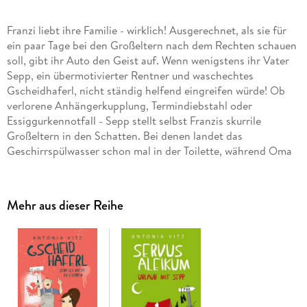
Franzi liebt ihre Familie - wirklich! Ausgerechnet, als sie für
ein paar Tage bei den Großeltern nach dem Rechten schauen
soll, gibt ihr Auto den Geist auf. Wenn wenigstens ihr Vater
Sepp, ein übermotivierter Rentner und waschechtes
Gscheidhaferl, nicht ständig helfend eingreifen würde! Ob
verlorene Anhängerkupplung, Termindiebstahl oder
Essiggurkennotfall - Sepp stellt selbst Franzis skurrile
Großeltern in den Schatten. Bei denen landet das
Geschirrspülwasser schon mal in der Toilette, während Oma
mit Kuhdung-Beauty-Tipps für Erstaunen sorgt. Mitten im
Chaos wartet eine herzerwärmende Überraschung von
Franzis Opa, die die Suche nach dem Ersatzwagen völlig auf
Mehr aus dieser Reihe
den Kopf stellt und ihr zeigt, wie wertvoll
generationsübergreifende Freundschaft sein kann. Ein
humorvoller Roman mit bayerischem Charme, der den
liebenswerten Wahnsinn des Familienlebens auf die Schippe
nimmt. Manchmal muss man das Chaos einfach umarmen.
"Schreiben kann sie, die Frau Vitz!" (Ulla Müller, Bayern 1
Buchtipp) Humorautorin Antonia Vitz weiß, wie man