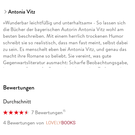
Antonia Vitz
»Wunderbar leichtfüßig und unterhaltsam« - So lassen sich
die Bücher der bayerischen Autorin Antonia Vitz wohl am
besten beschreiben. Mit einem herrlich trockenen Humor
schreibt sie so realistisch, dass man fast meint, selbst dabei
zu sein. Es menschelt eben bei Antonia Vitz, und genau das
macht ihre Romane so beliebt. Sie vereint, was gute
Gegenwartsliteratur ausmacht: Scharfe Beobachtungsgabe,
Ironie, ein Gespür für Dynamik und trotzdem Tiefgang, der
den Leser zum Nachdenken anregt.
Bewertungen
Durchschnitt
15
7 Bewertungen
4 Bewertungen
von
LovelyBooks