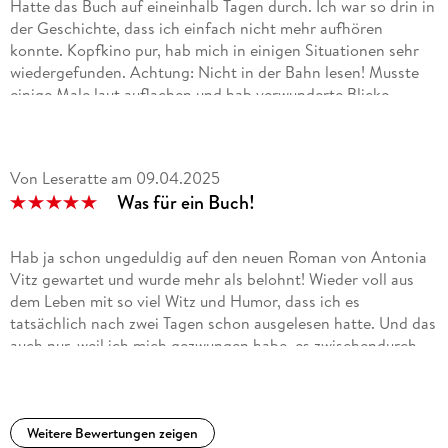
Hatte das Buch auf eineinhalb Tagen durch. Ich war so drin in
der Geschichte, dass ich einfach nicht mehr aufhören
konnte. Kopfkino pur, hab mich in einigen Situationen sehr
wiedergefunden. Achtung: Nicht in der Bahn lesen! Musste
einige Male laut auflachen und hab verwunderte Blicke
geerntet.
Von Leseratte
am
09.04.2025
Was für ein Buch!
Hab ja schon ungeduldig auf den neuen Roman von Antonia
Vitz gewartet und wurde mehr als belohnt! Wieder voll aus
dem Leben mit so viel Witz und Humor, dass ich es
tatsächlich nach zwei Tagen schon ausgelesen hatte. Und das
auch nur, weil ich mich gezwungen habe, es zwischendurch
beiseite zu legen. Jetzt heißt es wieder warten ...
Auf jeden Fall eine Leseempfehlung und glänzende fünf
Sterne.
Weitere Bewertungen zeigen