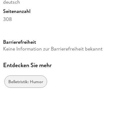
deutsch
Seitenanzahl
308
Reihe
Franzi
Barrierefreiheit
Autor/Autorin
Keine Information zur Barrierefreiheit bekannt
Antonia Vitz
Verlag/Hersteller
Entdecken Sie mehr
via tolino media
Gewicht
Belletristik: Humor
400 g
Größe (L/B/H)
205/135/22 mm
ISBN
9783759295477
Herstelleradresse