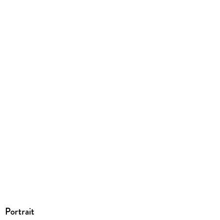
tolino media GmbH & Co.KG, Albrechtstraße 14, 80636
München, gpsr@tolino.media
Portrait