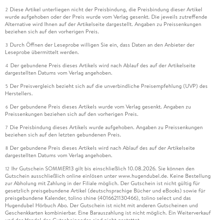
Diese Artikel unterliegen nicht der Preisbindung, die Preisbindung dieser Artikel
2
wurde aufgehoben oder der Preis wurde vom Verlag gesenkt. Die jeweils zutreffende
Alternative wird Ihnen auf der Artikelseite dargestellt. Angaben zu Preissenkungen
beziehen sich auf den vorherigen Preis.
Durch Öffnen der Leseprobe willigen Sie ein, dass Daten an den Anbieter der
3
Leseprobe übermittelt werden.
Der gebundene Preis dieses Artikels wird nach Ablauf des auf der Artikelseite
4
dargestellten Datums vom Verlag angehoben.
Der Preisvergleich bezieht sich auf die unverbindliche Preisempfehlung (UVP) des
5
Herstellers.
Der gebundene Preis dieses Artikels wurde vom Verlag gesenkt. Angaben zu
6
Preissenkungen beziehen sich auf den vorherigen Preis.
Die Preisbindung dieses Artikels wurde aufgehoben. Angaben zu Preissenkungen
7
beziehen sich auf den letzten gebundenen Preis.
Der gebundene Preis dieses Artikels wird nach Ablauf des auf der Artikelseite
8
dargestellten Datums vom Verlag angehoben.
Ihr Gutschein SOMMER13 gilt bis einschließlich 10.08.2026. Sie können den
12
Gutschein ausschließlich online einlösen unter www.hugendubel.de. Keine Bestellung
zur Abholung mit Zahlung in der Filiale möglich. Der Gutschein ist nicht gültig für
gesetzlich preisgebundene Artikel (deutschsprachige Bücher und eBooks) sowie für
preisgebundene Kalender, tolino shine (4016621130466), tolino select und das
Hugendubel Hörbuch Abo. Der Gutschein ist nicht mit anderen Gutscheinen und
Geschenkkarten kombinierbar. Eine Barauszahlung ist nicht möglich. Ein Weiterverkauf
und der Handel des Gutscheincodes sind nicht gestattet.