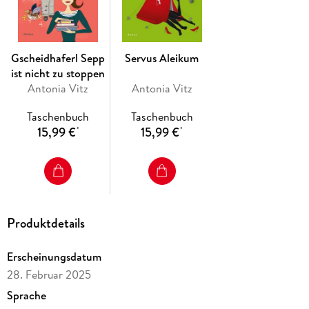
Pageturner schreibt! Ihre bayerischen Komödien mit dem
beliebten Grantler Sepp sind ein Garant für gute Laune!
Gscheidhaferl Sepp
Servus Aleikum
ist nicht zu stoppen
Antonia Vitz
Antonia Vitz
Taschenbuch
Taschenbuch
15,99 €
15,99 €
*
*
Produktdetails
Erscheinungsdatum
28. Februar 2025
Sprache