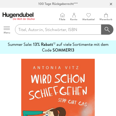
100 Tage Rückgaberecht***
Abholung in über 100 Filialen
Filiale
Konto
Merkzettel
Warenkorb
Hugendubel
Menu
Summer Sale:
13% Rabatt
auf viele Sortimente mit dem
12
mehr
Code
SOMMER13
erfahren