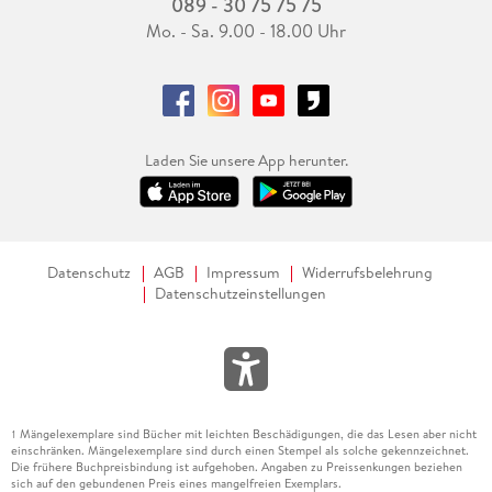
089 - 30 75 75 75
Mo. - Sa. 9.00 - 18.00 Uhr
Laden Sie unsere App herunter.
Datenschutz
AGB
Impressum
Widerrufsbelehrung
Datenschutzeinstellungen
Mängelexemplare sind Bücher mit leichten Beschädigungen, die das Lesen aber nicht
1
einschränken. Mängelexemplare sind durch einen Stempel als solche gekennzeichnet.
Die frühere Buchpreisbindung ist aufgehoben. Angaben zu Preissenkungen beziehen
sich auf den gebundenen Preis eines mangelfreien Exemplars.